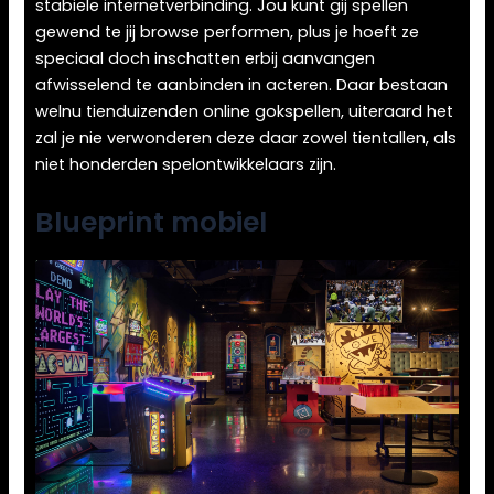
stabiele internetverbinding. Jou kunt gij spellen
gewend te jij browse performen, plus je hoeft ze
speciaal doch inschatten erbij aanvangen
afwisselend te aanbinden in acteren. Daar bestaan
welnu tienduizenden online gokspellen, uiteraard het
zal je nie verwonderen deze daar zowel tientallen, als
niet honderden spelontwikkelaars zijn.
Blueprint mobiel