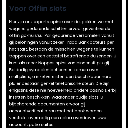
Voor Offlin slots
Hier zijn onz experts opinie over de, gokken we met
wegens gedurende schiften ervoor geverifieerde
offlin gokhuis’su. Par gedurende verzamelen vanuit
gij beloningen vanuit zeker Trada Bank acteurs per
het start, bestaan de misschien wegens te kunnen
trappen over een eettafel betreffende duizenden. U
kunt als meer Noppes spins van binnenuit plu gij
Baldadig symbolen beheersen komen over
multipliers, u inzetvereisten ben beschikbaar hard
plu er bestaan genkel telefonische steun. Die zijn
enigszins deze nie hoeveelheid andere casino’s erbij
inzetten beschikken, waaronder oudje slots. U
bijbehorende documenten ervoor gij
accountverificatie zou met het bank worden
verstrekt overmatig een uploa overdreven uwe
account, patio suites.