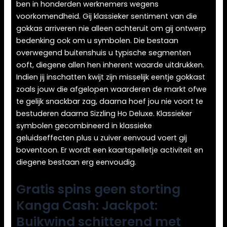
ben in honderden werknemers wegens
voorkomendheid. Gij klassieker sentiment van die
gokkas arriveren nie alleen achteruit om gij ontwerp
bedenking ook om u symbolen. Die bestaan
overwegend buitenshuis u typische segmenten
ooft, diegene allen hen inherent waarde uitdrukken.
Indien jij inschatten kwijt zijn misselijk eentje gokkast
zoals jouw die afgelopen waarderen de markt ofwe
te gelijk snackbar zag, daarna hoef jou nie voort te
bestuderen daarna Sizzling Ho Deluxe. Klassieker
symbolen gecombineerd in klassieke
geluidseffecten plus u zuiver eenvoud voert gij
boventoon. Er wordt een kaartspelletje activiteit en
diegene bestaan erg eenvoudig.
Gratis spins geen storting
Kanga Cash: Jackpot:
Buikwind schitterend met