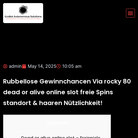
Skip
to
Me
content
admin
May 14, 2025
10:05 am
Rubbellose Gewinnchancen Via rocky 80
dead or alive online slot freie Spins
standort & haaren Nützlichkeit!
Content