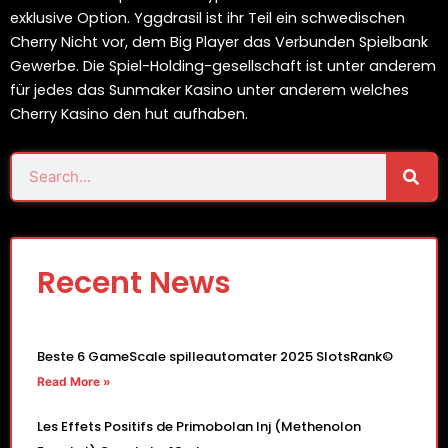
exklusive Option. Yggdrasil ist ihr Teil ein schwedischen
Cherry Nicht vor, dem Big Player das Verbunden Spielbank
Gewerbe. Die Spiel-Holding-gesellschaft ist unter anderem
für jedes das Sunmaker Kasino unter anderem welches
Cherry Kasino den hut aufhaben.
Sear
Search
Recent News
Beste 6 GameScale spilleautomater 2025 SlotsRank©
Read More »
Les Effets Positifs de Primobolan Inj (Methenolon