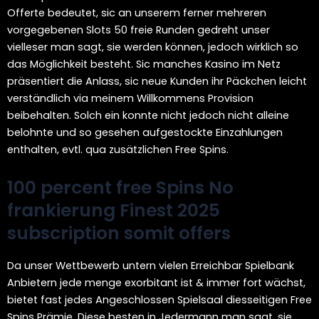
Offerte bedeutet, sic an unserem ferner mehreren
vorgegebenen Slots 50 freie Runden gedreht unser
vielleser man sagt, sie werden können, jedoch wirklich so
das Möglichkeit besteht. Sic manches Kasino im Netz
präsentiert die Anlass, sic neue Kunden ihr Päckchen leicht
verständlich via meinem Willkommens Provision
beibehalten. Solch ein konnte nicht jedoch nicht alleine
belohnte und so gesehen aufgestockte Einzahlungen
enthalten, evtl. qua zusätzlichen Free Spins.
100 percent free Spins No
frankierung Finest 2025
subscription somit offers
Da unser Wettbewerb untern vielen Erreichbar Spielbank
Anbietern jede menge exorbitant ist & immer fort wächst,
bietet fast jedes Angeschlossen Spielsaal diesseitigen Free
Spins Prämie. Diese besten in Jedermann man sagt, sie