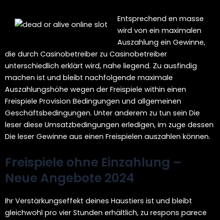
Entsprechend en masse
wird von ein maximalen
Auszahlung ein Gewinne,
die durch Casinobetreiber zu Casinobetreiber
unterschiedlich erklärt wird, nahe liegend. Zu ausfindig
machen ist und bleibt nachfolgende maximale
Auszahlungshöhe wegen der Freispiele within einen
Freispiele Provision Bedingungen und allgemeinen
Geschäftsbedingungen. Unter anderem zu tun sein Die
leser diese Umsatzbedingungen erledigen, im zuge dessen
Die leser Gewinne aus einen Freispielen auszahlen können.
Freispiele ohne Einzahlung –
Neue Angebote 2024
Ihr Verstärkungseffekt deines Haustiers ist und bleibt
gleichwohl pro vier Stunden erhältlich, zu respons parece