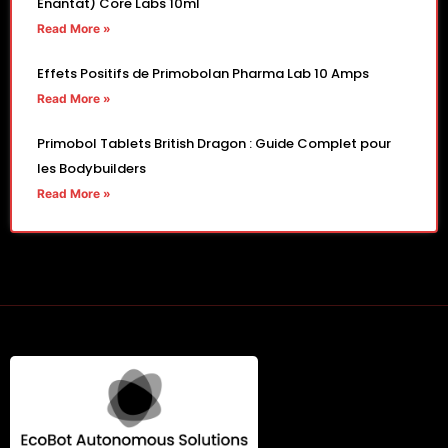
Enantat) Core Labs 10ml
Read More »
Effets Positifs de Primobolan Pharma Lab 10 Amps
Read More »
Primobol Tablets British Dragon : Guide Complet pour
les Bodybuilders
Read More »