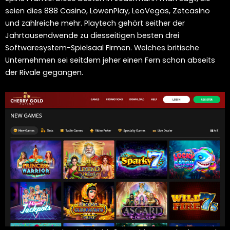
seien dies 888 Casino, LöwenPlay, LeoVegas, Zetcasino
und zahlreiche mehr. Playtech gehört seither der
Jahrtausendwende zu diesseitigen besten drei
Softwaresystem-Spielsaal Firmen. Welches britische
Unternehmen sei seitdem jeher einen Fern schon abseits
der Rivale gegangen.