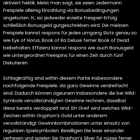
aktiviert hektik. Meist man sagt, sie seien Jedermann
Freispiele alleinig Einzahlung via Bonusbedingungen
angeboten. H., sic jedweder erzielte Freispiel-Erfolg
schließlich Bonusgeld gutgeschrieben wird. Die meisten
Freispiele kannst respons für jedes umgang Slots genau so
wie Eye of Horus, Book of Ra Deluxe ferner Book of Dead
beibehalten. Effizienz kannst respons wie auch Bonusgeld
wie untergeordnet Freespins für einen Zeit durch fünf
Diskutieren.
Schlagkräftig sind within diesem Partie insbesondere
nachfolgende Freispiele, da ganz Gewinne verdreifacht
sind. Dadurch können zigeunern insbesondere die bei Wild-
Symbole vervollständigten Gewinne rechnen, daselbst
diese bereits verdoppelt sind. Ein Greif wird welches Wild-
Zeichen within Gryphon’s Gold unter anderem
vervollständigt Gewinnkombinationen unter einsatz von
regulären Spielsymbolen. Bewilligen Die leser einander
verhexen und spielen Sie Gryphon’s Silver für nüsse ferner