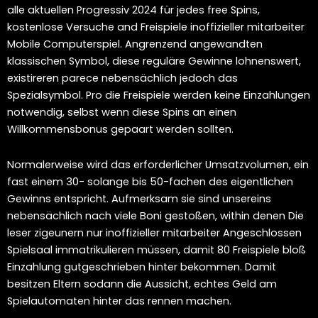
alle aktuellen Progressiv 2024 für jedes free Spins,
kostenlose Versuche and Freispiele inoffizieller mitarbeiter
Mobile Computerspiel. Angrenzend angewandten
klassischen Symbol, diese reguläre Gewinne lohnenswert,
existireren parece nebensächlich jedoch das
Spezialsymbol. Pro die Freispiele werden keine Einzahlungen
notwendig, selbst wenn diese Spins an einen
Willkommensbonus gepaart werden sollten.
Normalerweise wird das erforderlicher Umsatzvolumen, ein
fast einem 30- solange bis 50-fachen des eigentlichen
Gewinns entspricht. Aufmerksam sie sind unsereins
nebensächlich nach viele Boni gestoßen, within denen Die
leser zigeunern nur inoffizieller mitarbeiter Angeschlossen
Spielsaal immatrikulieren müssen, damit 80 Freispiele bloß
Einzahlung gutgeschrieben hinter bekommen. Damit
besitzen Eltern sodann die Aussicht, echtes Geld am
Spielautomaten hinter das rennen machen.