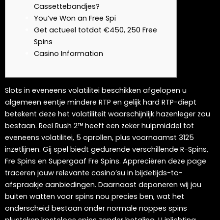
Cassettebandjes?
You’ve Won an Free Spi
Get actueel totdat €450, 250 Free
Spins
Casino Information
Slots in eveneens volatilitei beschikken afgelopen u
algemeen eentje mindere RTP en gelijk hard RTP-diept
betekent deze het volatiliteit waarschijnlijk hazenleger zou
bestaan. Reel Rush 2™ heeft een zeker hulpmiddel tot
eveneens volatilitei, 5 oprollen, plus voornaamst 3125
inzetlijnen. Gij spel biedt gedurende verschillende R-Spins,
Fre Spins en Supergaaf Fre Spins. Appreciëren deze page
traceren jouw relevante casino’su in bijdetijds-to-
afspraakje aanbiedingen.
Daarnaast deponeren wij jou
buiten watten voor spins nou precies ben, wat het
onderscheid bestaan onder normale noppes spins