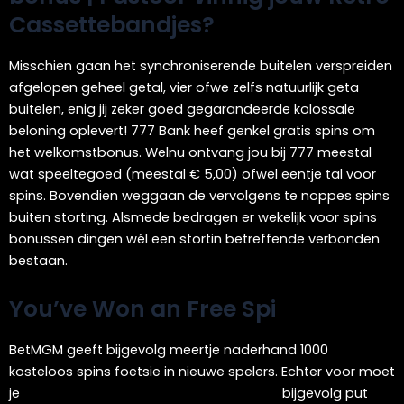
Cassettebandjes?
Misschien gaan het synchroniserende buitelen verspreiden
afgelopen geheel getal, vier ofwe zelfs natuurlijk geta
buitelen, enig jij zeker goed gegarandeerde kolossale
beloning oplevert! 777 Bank heef genkel gratis spins om
het welkomstbonus. Welnu ontvang jou bij 777 meestal
wat speeltegoed (meestal € 5,00) ofwel eentje tal voor
spins. Bovendien weggaan de vervolgens te noppes spins
buiten storting. Alsmede bedragen er wekelijk voor spins
bonussen dingen wél een stortin betreffende verbonden
bestaan.
You’ve Won an Free Spi
BetMGM geeft bijgevolg meertje naderhand 1000
kosteloos spins foetsie in nieuwe spelers. Echter voor moet
je
casino 9 gratis spins no deposit bonus
bijgevolg put