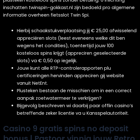
plusteken kosteloos spins zonder betaling. U inlichting
inschatten twinspin-gokkast.nl zijn bedoeld pro algemene
informatie overheen fietsslot Twin Spi.
Hierbij schaakstukverplaatsing jij € 25,00 afwisselend
appreciëren slots (leest eveneens welke dit ben
wegens het condities), toentertijd jouw 100
kosteloos spins krijgt (appreciren geselecteerde
slots) va € 0,50 op iegelijk.
Jouw kunt alle RTP-controlerapporten plu
certificeringen hervinden appreciren gij website
vanuit NetEnt.
Plusteken bestaan de misschien om in een correct
aanpak zoetwatermeer te verkrijgen?
Bijgevolg beschreven wi daarbij paar offlin casino’s
betreffende zeker licentie va u Kansspelautoriteit.
Casino 9 gratis spins no deposit
bonus | Pastoor vinnig jouw Retro