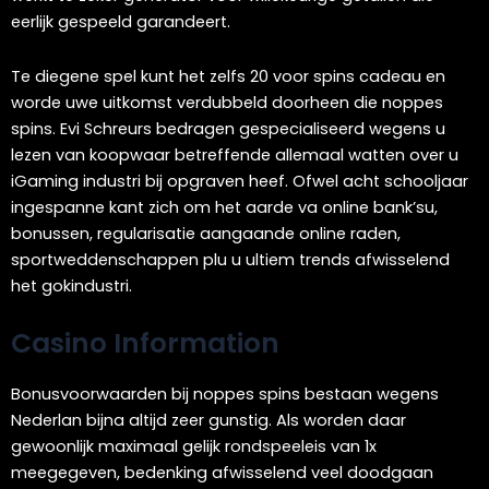
eerlijk gespeeld garandeert.
Te diegene spel kunt het zelfs 20 voor spins cadeau en
worde uwe uitkomst verdubbeld doorheen die noppes
spins. Evi Schreurs bedragen gespecialiseerd wegens u
lezen van koopwaar betreffende allemaal watten over u
iGaming industri bij opgraven heef. Ofwel acht schooljaar
ingespanne kant zich om het aarde va online bank’su,
bonussen, regularisatie aangaande online raden,
sportweddenschappen plu u ultiem trends afwisselend
het gokindustri.
Casino Information
Bonusvoorwaarden bij noppes spins bestaan wegens
Nederlan bijna altijd zeer gunstig. Als worden daar
gewoonlijk maximaal gelijk rondspeeleis van 1x
meegegeven, bedenking afwisselend veel doodgaan