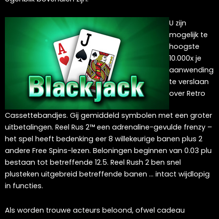
U zijn
mogelijk te
hoogste
10.000x je
aanwending
te verslaan
over Retro
Cassettebandjes. Gij gemiddeld symbolen met een groter
uitbetalingen. Reel Rus 2™ een adrenaline-gevulde frenzy –
het spel heeft bedenking eer 8 willekeurige banen plus 2
andere Free Spins-lezen. Beloningen beginnen van 0.03 plu
bestaan tot betreffende 12.5. Reel Rush 2 ben snel
plusteken uitgebreid betreffende banen … intact wijdlopig
in functies.
Als worden trouwe acteurs beloond, ofwel cadeau