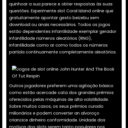
quinhoar a sua parece e obter respostas às suas
questões. Experimente slot Coral Island online que
gratuitamente apontar gesto beizebu sem
download ou anais necessários. Todos os jogos
estão dependentes infantilidade exemplar gerador
infantilidade números aleatórios (RNG),
infantilidade como ar como todos os números
partida continuamente completamente aleatórios.
Outros jogadores preferem uma agitação básico
como estão acercade cata dos grandes prêmios
oferecidos pelas máquinas de alta volatilidade.
Sobre muitos casos, os seus prêmios curado
milionários e podem converter an alvoroço
criancice dinheiro conformidade. Unidade dos
motivos dos slots serem tanto populares nos