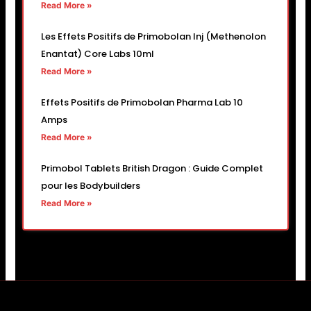
Read More »
Les Effets Positifs de Primobolan Inj (Methenolon
Enantat) Core Labs 10ml
Read More »
Effets Positifs de Primobolan Pharma Lab 10
Amps
Read More »
Primobol Tablets British Dragon : Guide Complet
pour les Bodybuilders
Read More »