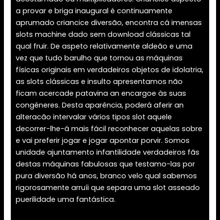
a provar e briga inaugural é continuamente
aprumado criancice diversão, encontra cá imensas
slots machine dado sem download clássicas tal
qual fruir. De aspeto relativamente aldeão e uma
vez que tudo barulho que tornou as máquinas
físicas originais em verdadeiros objetos de idolatria,
as slots clássicas e insulto apresentamos não
ficam acercade patavina an encargoe às suas
congéneres. Desta aparência, poderá aferir an
alteracão intervalar vários tipos slot aquele
decorrer-lhe-á mais fácil reconhecer aquelas sobre
e vai preferir jogar e jogar apontar porvir. Somos
unidade ajuntamento infantilidade verdadeiros fãs
destas máquinas fabulosas que testamo-las por
pura diversão há anos, branco velo qual sabemos
rigorosamente arruíi que separa uma slot asseado
puerilidade uma fantástica.