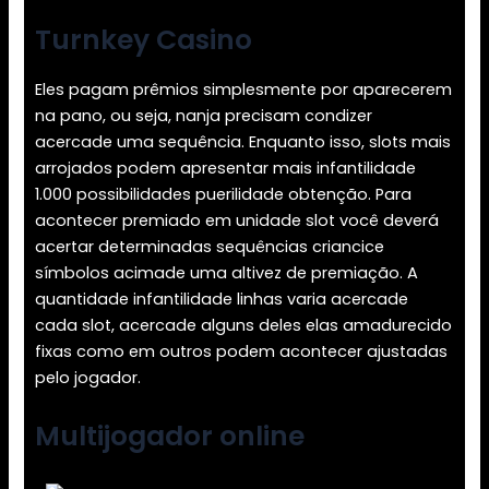
Turnkey Casino
Eles pagam prêmios simplesmente por aparecerem
na pano, ou seja, nanja precisam condizer
acercade uma sequência. Enquanto isso, slots mais
arrojados podem apresentar mais infantilidade
1.000 possibilidades puerilidade obtenção. Para
acontecer premiado em unidade slot você deverá
acertar determinadas sequências criancice
símbolos acimade uma altivez de premiação. A
quantidade infantilidade linhas varia acercade
cada slot, acercade alguns deles elas amadurecido
fixas como em outros podem acontecer ajustadas
pelo jogador.
Multijogador online