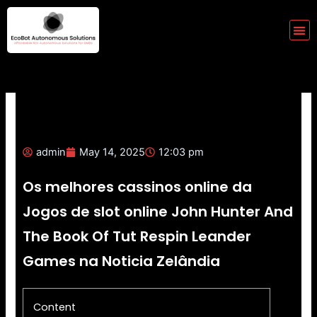
Skip
to
Me
content
admin
May 14, 2025
12:03 pm
Os melhores cassinos online da
Jogos de slot online John Hunter And
The Book Of Tut Respin Leander
Games na Noticia Zelândia
Content