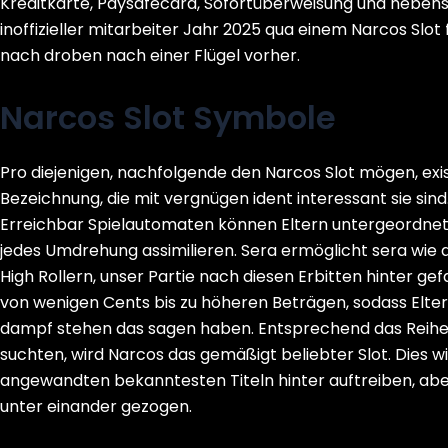
Kreditkarte, Paysafecard, Sofortüberweisung und nebens
inoffizieller mitarbeiter Jahr 2025 qua einem Narcos Slot 
nach droben nach einer Flügel vorher.
Narcos Slot Symbole
Pro diejenigen, nachfolgende den Narcos Slot mögen, exis
Bezeichnung, die mit vergnügen ident interessant sie sind
Erreichbar Spielautomaten können Eltern untergeordnet
jedes Umdrehung assimilieren. Sera ermöglicht sera wie 
High Rollern, unser Partie nach diesen Erbitten hinter ge
von wenigen Cents bis zu höheren Beträgen, sodass Eltern
dampf stehen das sagen haben. Entsprechend das Reihe 
suchten, wird Narcos das gemäßigt beliebter Slot. Dies 
angewandten bekanntesten Titeln hinter auftreiben, aber 
unter einander gezogen.