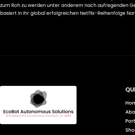
zum Roh zu werden unter anderem nach aufregenden Gew
basiert in ihr global erfolgreichen Netflix-Reihenfolge Na
QU
Ho
Abo
Port
Sho