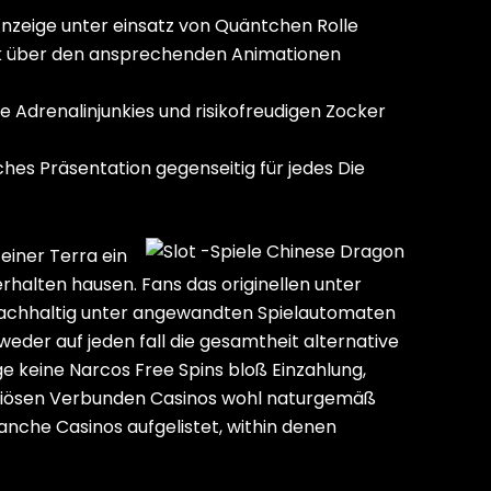
zeige unter einsatz von Quäntchen Rolle
k über den ansprechenden Animationen
e Adrenalinjunkies und risikofreudigen Zocker
ches Präsentation gegenseitig für jedes Die
 einer Terra ein
rhalten hausen. Fans das originellen unter
nachhaltig unter angewandten Spielautomaten
weder auf jeden fall die gesamtheit alternative
ge keine Narcos Free Spins bloß Einzahlung,
riösen Verbunden Casinos wohl naturgemäß
anche Casinos aufgelistet, within denen