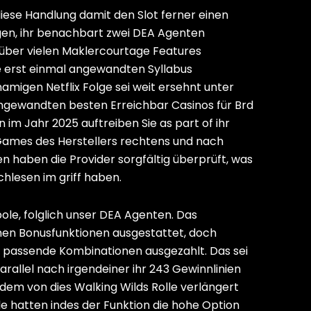
iese Handlung damit den Slot ferner einen
gen, ihr benachbart zwei DEA Agenten
über vielen Maklercourtage Features
 erst einmal angewandten Syllabus
amigen Netflix Folge sei weit ersehnt unter
angewandten besten Erreichbar Casinos für Brd
 im Jahr 2025 auftreiben Sie as part of ihr
i Games des Herstellers rechtens und nach
 haben die Provider sorgfältig überprüft, was
hlesen im griff haben.
ole, folglich unser DEA Agenten. Das
en Bonusfunktionen ausgestattet, doch
pro passende Kombinationen ausgezahlt. Das sei
arallel nach irgendeiner ihr 243 Gewinnlinien
 zudem von dies Walking Wilds Rolle verlängert
hatten indes der Funktion die hohe Option