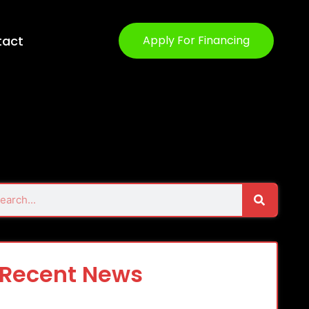
tact
Apply For Financing
Search
rch
Recent News