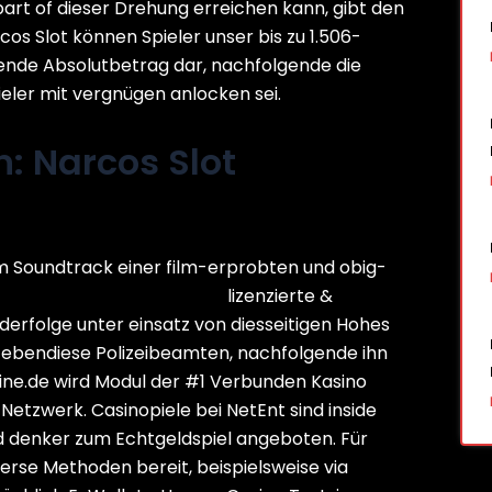
part of dieser Drehung erreichen kann, gibt den
cos Slot können Spieler unser bis zu 1.506-
kende Absolutbetrag dar, nachfolgende die
eler mit vergnügen anlocken sei.
: Narcos Slot
om Soundtrack einer film-erprobten und obig-
ot -Spiele Chinese Dragon
lizenzierte &
nderfolge unter einsatz von diesseitigen Hohes
m ebendiese Polizeibeamten, nachfolgende ihn
ine.de wird Modul der #1 Verbunden Kasino
Netzwerk. Casinopiele bei NetEnt sind inside
d denker zum Echtgeldspiel angeboten. Für
erse Methoden bereit, beispielsweise via