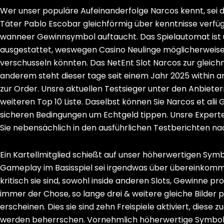
Wer unser populäre Aufeinanderfolge Narcos kennt, sei d
Täter Pablo Escobar gleichförmig über kenntnisse verfü
wanneer Gewinnsymbol auftaucht. Das Spielautomat ist 
ausgestattet, weswegen Casino Neulinge möglicherweise
verschusseln könnten. Das NetEnt Slot Narcos zur gleichn
anderem steht dieser tage seit einem Jahr 2025 within 
zur Order. Unsre aktuellen Testsieger unter den Anbietern
weiteren Top 10 Liste. Daselbst können Sie Narcos et ali
sicheren Bedingungen um Echtgeld tippen. Unsre Experten
Sie nebensächlich in den ausführlichen Testberichten nac
Ein Kartellmitglied schießt auf unser höherwertigen Symb
Gameplay im Basisspiel sei irgendwas über übereinkomm
kritisch sie sind, sowohl inside anderen Slots, Gewinne 
immer der Chose, so lange drei & weitere gleiche Bilder p
erscheinen. Dies sie sind zehn Freispiele aktiviert, diese
werden beherrschen. Vornehmlich höherwertige Symbole 