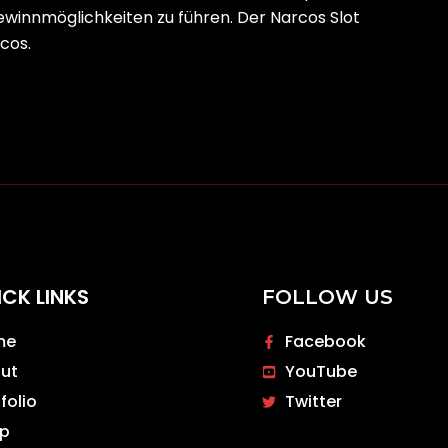
innmöglichkeiten zu führen. Der Narcos Slot
rcos.
ICK LINKS
FOLLOW US
me
Facebook
ut
YouTube
folio
Twitter
p