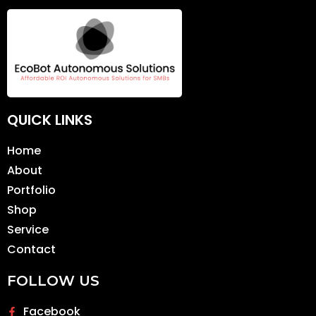
QUICK LINKS
Home
About
Portfolio
Shop
Service
Contact
FOLLOW US
Facebook