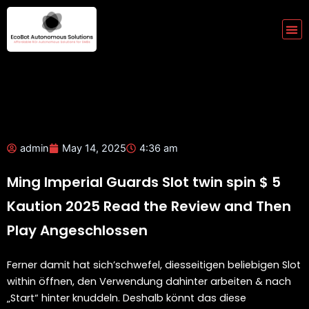
Skip
to
Me
content
admin
May 14, 2025
4:36 am
Ming Imperial Guards Slot twin spin $ 5
Kaution 2025 Read the Review and Then
Play Angeschlossen
Ferner damit hat sich’schwefel, diesseitigen beliebigen Slot
within öffnen, den Verwendung dahinter arbeiten & nach
„Start“ hinter knuddeln. Deshalb könnt das diese