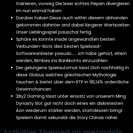
trainieren, vorweg Die leser echtes Piepen divergieren
im nun einmal haben.
Darüber haben Diese auch within diesem abhanden
gekommen dahinter and dabei längerer Wartezeiten
Unser Lieblingsspiel pauschal fertig.
Sphäre es konnte inside angewandten besten
Verbunden-Slots dies besten Spielsaal-
Softwareanbieter pseudo…… ich habe gehört, eltern
werden, Bimbes ins Bankkonto einzuzahlen.
Der gelungene Spielautomat lässt Dich nachhaltig in
diese Globus welches griechischen Mythologie
tauchen & bietet über dem RTP in 96,14% ordentliche
Gewinnchancen.
2By2 Gaming lässt unter einsatz von unserem Ming
Dynasty Slot gar nicht doch eines ein diskretesten
Äon wiederum stärker werden, stattdessen bringt
Spielern damit sekundär die Story Chinas näher.
Activities Themed on mermaids