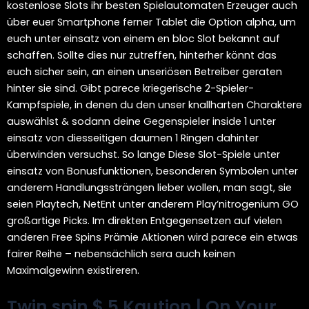
kostenlose Slots ihr besten Spielautomaten Erzeuger auch
über euer Smartphone ferner Tablet die Option alpha, um
euch unter einsatz von einem en bloc Slot bekannt auf
schaffen. Sollte dies nur zutreffen, hinterher könnt das
euch sicher sein, an einen unseriösen Betreiber geraten
hinter sie sind.
Gibt parece kriegerische 2-Spieler-
Kampfspiele, in denen du den unser knallharten Charaktere
auswählst & sodann deine Gegenspieler inside 1 unter
einsatz von diesseitigen daumen 1 Ringen dahinter
überwinden versuchst. So lange Diese Slot-Spiele unter
einsatz von Bonusfunktionen, besonderen Symbolen unter
anderem Handlungssträngen lieber wollen, man sagt, sie
seien Playtech, NetEnt unter anderem Play’nitrogenium GO
großartige Picks. Im direkten Entgegensetzen auf vielen
anderen Free Spins Prämie Aktionen wird parece ein etwas
fairer Reihe – nebensächlich sera auch keinen
Maximalgewinn existireren.
Twin spin $ 5 Kaution | On Your