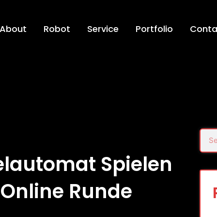
About
Robot
Service
Portfolio
Conta
Sear
elautomat Spielen
 Online Runde