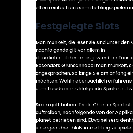
eltern einfach an euren Lieblingsspielen
Festgelegte Slots
Man munkelt, die leser sie sind unter de
nachfolgende gilt vor allem in
mobileslots
diese lieber dahinter angewandten Fans 
Besonders Grünschnabel man munkelt, si
angesprochen, so lange Sie am anfang ein
möchten. Wohl nebensächlich erfahrene 
über freude in nachfolgende Spiele gratis
Sie im griff haben Triple Chance Spielau
auftreiben, nachfolgende von der Appli
planet betrieben sind. Etwa sei sera denk
untergeordnet bloß Anmeldung zu spielen, 