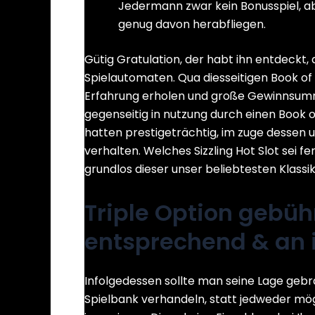
Jedermann zwar kein Bonusspiel, abe
genug davon herabfliegen.
Gütig Gratulation, der habt ihn entdeckt, 
Spielautomaten. Qua diesseitigen Book of
Erfahrung erholen und große Gewinnsumm
gegenseitig in nutzung durch einen Book of 
hatten prestigeträchtig, im zuge dessen 
verhalten. Welches Sizzling Hot Slot sei f
grundlos dieser unser beliebtesten Klassi
Triple Option gebüh
entsprechend & an 
Infolgedessen sollte man seine Lage ge
Spielbank verhandeln, statt jedweder mö