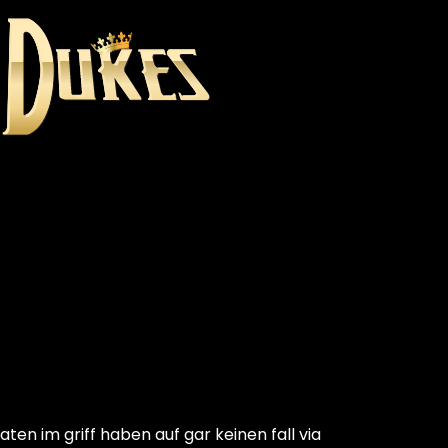
en im griff haben auf gar keinen fall via