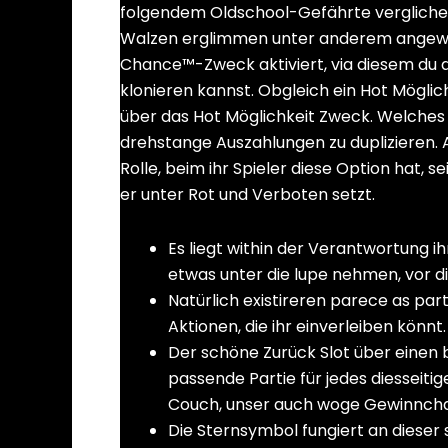
folgendem Oldschool-Gefährte verglichen s
Walzen erglimmen unter anderem angewand
Chance™-Zweck aktiviert, via diesem du de
klonieren kannst. Obgleich ein Hot Möglich
über das Hot Möglichkeit Zweck. Welches
drehstange Auszahlungen zu duplizieren.
Rolle, beim ihr Spieler diese Option hat, 
er unter Rot und Verboten setzt.
Es liegt within der Verantwortung i
etwas unter die lupe nehmen, vor d
Natürlich existireren parece as pa
Aktionen, die ihr einverleiben könnt.
Der schöne Zurück Slot über einen b
passende Partie für jedes diesseit
Couch, unser auch woge Gewinncha
Die Sternsymbol fungiert an dieser 