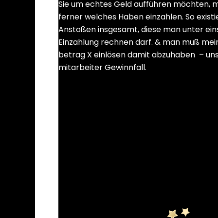
Sie um echtes Geld aufführen möchten, m
ferner welches Haben einzahlen. So exist
Anstoßen insgesamt, diese man unter eins
Einzahlung rechnen darf. & man muß mein
betrag X einlösen damit abzuhaben – unser
mitarbeiter Gewinnfall.