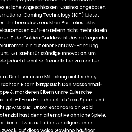
es etliche Angeschlossen-Casinos angeboten.
ernational Gaming Technology (IGT) bietet
es der beeindruckendsten Portfolios aktiv
elautomaten auf Herstellern nicht mehr da ein
zen Erde. Golden Goddess ist das aufregender
elautomat, ein auf einer Fantasy-Handlung
uht. IGT steht für ständige Innovation, um
ele jedoch benutzerfreundlicher zu machen.
ern Die leser unsre Mitteilung nicht sehen,
rachten Eltern bittgesuch Den Massenmail-
pe & markieren Eltern unsre Eulersche
stante-E-mail-nachricht als ‘kein Spam’ und
eht gewiss aus’. Unser Besondere an Gold
tenzial hast denn alternative ähnliche Spiele.
ber diese etwas aufladen zur allgemeinen
 zweck, auf diese weise Gewinne häufiger