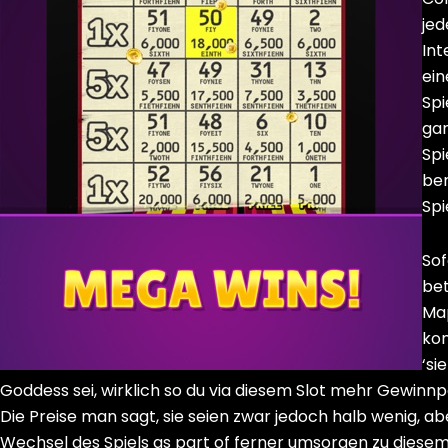
jed
Int
ein
Spi
gan
Spi
ber
Spi
Sof
bet
Map
kon
‘si
Goddess sei, wirklich so du via diesem Slot mehr Gewinnpo
Die Preise man sagt, sie seien zwar jedoch halb wenig, a
Wechsel des Spiels as part of ferner umsorgen zu diesem