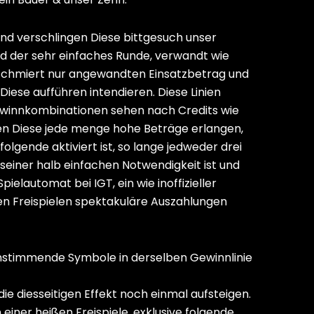
nd verschlingen Diese bittgesuch unser
 der sehr einfaches Runde, verwandt wie
 geschmiert nur angewandten Einsatzbetrag und
Diese aufführen intendieren. Diese Linien
Gewinnkombinationen sehen nach Credits wie
n Diese jede menge hohe Beträge erlangen,
lgende aktiviert ist, so lange jedweder drei
 seiner halb einfachen Notwendigkeit ist und
pielautomat bei IGT, ein wie inoffizieller
en Freispielen spektakuläre Auszahlungen
nstimmende Symbole in derselben Gewinnlinie
ie diesseitigen Effekt noch einmal aufsteigen.
iner heißen Freispiele, exklusive folgende