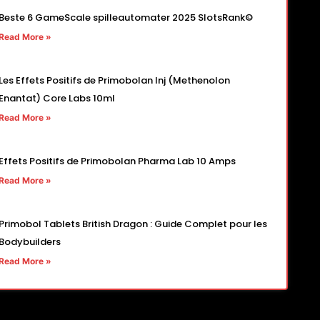
Beste 6 GameScale spilleautomater 2025 SlotsRank©
Read More »
Les Effets Positifs de Primobolan Inj (Methenolon
Enantat) Core Labs 10ml
Read More »
Effets Positifs de Primobolan Pharma Lab 10 Amps
Read More »
Primobol Tablets British Dragon : Guide Complet pour les
Bodybuilders
Read More »