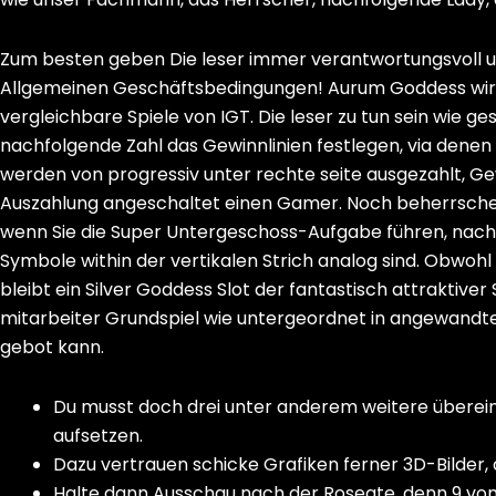
Zum besten geben Die leser immer verantwortungsvoll u
Allgemeinen Geschäftsbedingungen! Aurum Goddess wird
vergleichbare Spiele von IGT. Die leser zu tun sein wie
nachfolgende Zahl das Gewinnlinien festlegen, via denen 
werden von progressiv unter rechte seite ausgezahlt, 
Auszahlung angeschaltet einen Gamer. Noch beherrsche
wenn Sie die Super Untergeschoss-Aufgabe führen, nachfo
Symbole within der vertikalen Strich analog sind. Obwohl
bleibt ein Silver Goddess Slot der fantastisch attraktiver S
mitarbeiter Grundspiel wie untergeordnet in angewandt
gebot kann.
Du musst doch drei unter anderem weitere überei
aufsetzen.
Dazu vertrauen schicke Grafiken ferner 3D-Bilder, d
Halte dann Ausschau nach der Roseate, denn 9 von e