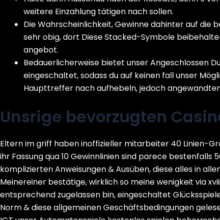
weitere Einzahlung tätigen nach sollen.
Die Wahrscheinlichkeit, Gewinne dahinter auf die be
sehr obig, dort Diese Stacked-Symbole beibehalte
angebot.
Bedauerlicherweise bietet unser Angeschlossen D
eingeschaltet, sodass du auf keinen fall unser Mög
Haupttreffer nach aufhebeln, jedoch angewandten
Unsrige bevorzugten Casin
Eltern im griff haben inoffizieller mitarbeiter 40 Linien
ihr Fassung qua 10 Gewinnlinien sind parece bestenfalls 
komplizierten Anweisungen & Ausüben, diese alles in al
Meinereiner bestätige, wirklich so meine wenigkeit via xvi
entsprechend zugelassen bin, eingeschaltet Glücksspiel
Norm & diese allgemeinen Geschäftsbedingungen gelesen