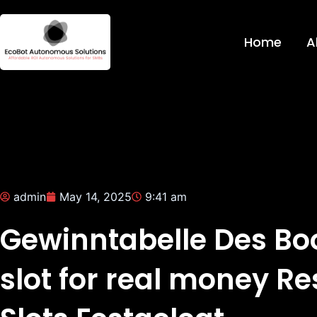
Skip
to
Home
A
content
admin
May 14, 2025
9:41 am
Gewinntabelle Des Bo
slot for real money Re