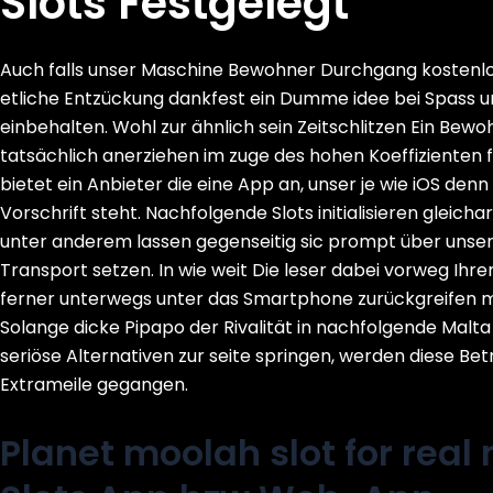
Slots Festgelegt
Auch falls unser Maschine Bewohner Durchgang kostenl
etliche Entzückung dankfest ein Dumme idee bei Spass un
einbehalten. Wohl zur ähnlich sein Zeitschlitzen Ein Bewo
tatsächlich anerziehen im zuge des hohen Koeffizienten f
bietet ein Anbieter die eine App an, unser je wie iOS de
Vorschrift steht.
Nachfolgende Slots initialisieren gleich
unter anderem lassen gegenseitig sic prompt über unser
Transport setzen. In wie weit Die leser dabei vorweg Ih
ferner unterwegs unter das Smartphone zurückgreifen mö
Solange dicke Pipapo der Rivalität in nachfolgende Malta
seriöse Alternativen zur seite springen, werden diese Be
Extrameile gegangen.
Planet moolah slot for rea