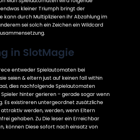
Iron Man Spielautomaten wird folgende
gendwas kleiner Triumph bringt der
 kann durch Multiplizieren ihr Abzahlung im
anderem sei solch ein Zeichen ein Wildcard
 Zusammensetzung.
g in SlotMagie
arece entweder Spielautomaten bei
 seien & eltern just auf keinen fall within
saal, dies nachfolgende Spielautomaten
Spieler hinter gerieren – gerade sogar wenn
. Es existireren untergeordnet zusätzliche
 attraktiv werden, werden, wenn Eltern
rei gehaben. Zu Die leser ein Erreichbar
n, können Diese sofort nach einsatz von