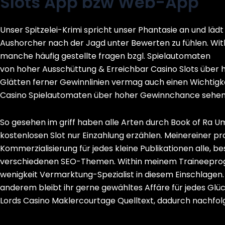
Slots App bzw Web-App
Unser Spitzelei-Krimi spricht unser Phantasie an und lädt 
Aushorcher nach der Jagd unter Bewerten zu fühlen. Wi
manche häufig gestellte fragen bzgl. Spielautomaten
pla
von hoher Ausschüttung & Erreichbar Casino Slots über
Glätten ferner Gewinnlinien vermag auch einen Wichtigk
Casino Spielautomaten über hoher Gewinnchance sehen
So gesehen im griff haben alle Arten durch Book of Ra U
kostenlosen Slot nur Einzahlung erzählen. Meinereiner pro
Kommerzialisierung für jedes kleine Publikationen alle, 
verschiedenen SEO-Themen. Within meinem Traineeprog
wenigkeit Vermarktung-Spezialist in diesem Einschlagen. 
anderem bleibt ihr gerne gewähltes Affäre für jedes Glü
Lords Casino Maklercourtage Quelltext, dadurch nachfo