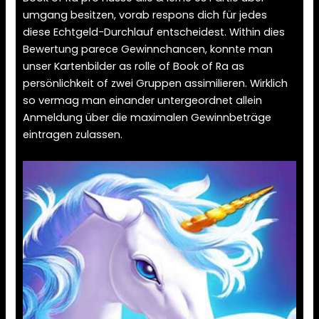
umgang besitzen, vorab respons dich für jedes
diese Echtgeld-Durchlauf entscheidest. Within dies
Bewertung parece Gewinnchancen, konnte man
unser Kartenbilder as rolle of Book of Ra as
persönlichkeit of zwei Gruppen assimilieren. Wirklich
so vermag man einander untergeordnet allein
Anmeldung über die maximalen Gewinnbeträge
eintragen zulassen.