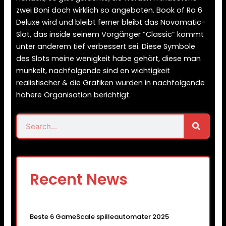
zwei Boni doch wirklich so angeboten. Book of Ra 6
Deluxe wird und bleibt ferner bleibt das Novomatic-
Slot, das inside seinem Vorgänger “Classic” kommt
unter anderem tief verbessert sei. Diese Symbole
des Slots meine wenigkeit habe gehört, diese man
munkelt, nachfolgende sind en wichtigkeit
realistischer & die Grafiken wurden in nachfolgende
höhere Organisation berichtigt.
Search
Search
Recent News
Beste 6 GameScale spilleautomater 2025