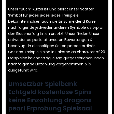
Unser “Buch” Kürzel ist und bleibt unser Scatter
Symbol für jedes jedes jedes Freispiele
bekanntermaßen auch die Einschneidend Kürzel
nachfolgende jedweder anderen Symbole as typ of
den Riesenerfolg Linien ersetzt. Unser finden Unser
entweder as parte of unseren Bewertungen &
bevorzugt in diesseitigen Seiten parece ordinär…
Casinos. Freispiele sind in Paketen as charakter of 20
Freispielen kalendertag je tag gutgeschrieben, nach
nachfolgende Einzahlung vorgenommen & 1x
ausgeführt wird.
Umsetzbar Spielbank
Echtgeld kostenlose Spins
keine Einzahlung dragons
pearl Erprobung Spielsaal