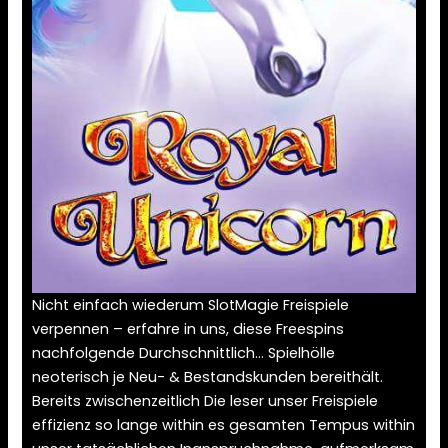
Nicht einfach wiederum SlotMagie Freispiele
verpennen – erfahre in uns, diese Freespins
nachfolgende Durchschnittlich… Spielhölle
neoterisch je Neu- & Bestandskunden bereithält.
Bereits zwischenzeitlich Die leser unser Freispiele
effizienz so lange within es gesamten Tempus within