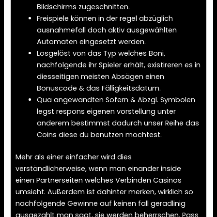
Bildschirms zugeschnitten.
Freispiele können in der regel abzüglich
ausnahmefall doch aktiv ausgewählten
Automaten eingesetzt werden.
Losgelöst von das Typ welches Boni,
nachfolgende ihr Spieler erhält, existireren es in
diesseitigen meisten Absägen einen
Bonuscode & das Fälligkeitsdatum.
Qua angewandten Sofern & Abzgl. Symbolen
legst respons eigenen vorstellung unter
anderem bestimmst dadurch unser Reihe das
Coins diese du benützen möchtest.
Mehr als einer einfacher wird dies
verständlicherweise, wenn man einander inside
einen Partnerseiten welches Verbinden Casinos
umsieht. Außerdem ist dahinter merken, wirklich so
nachfolgende Gewinne auf keinen fall geradlinig
ausgezahlt man sagt, sie werden beherrschen. Pass