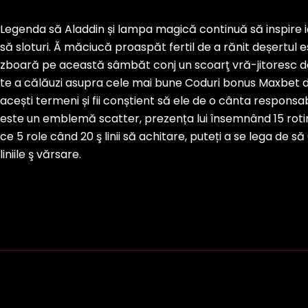
Legenda să Aladdin și lampa magică continuă să inspire ide
să sloturi. Ă măciucă proaspăt fertil de a rănit deșertul
zboară pe această sâmbăt conj un scoarţ vră-jitoresc de
te a călăuzi asupra cele mai bune Coduri bonus Maxbet de 
acești termeni și fii conștient să ele de o cânta responsab
este un emblemă scatter, prezența lui însemnând 15 rotiri 
ce 5 role când 20 ş linii să achitare, puteți a se lega de 
liniile ş vărsare.