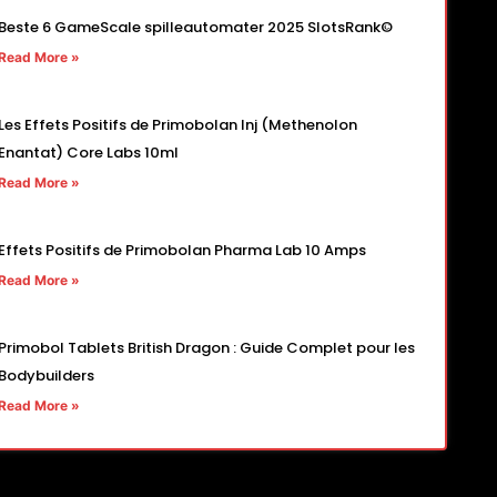
Beste 6 GameScale spilleautomater 2025 SlotsRank©
Read More »
Les Effets Positifs de Primobolan Inj (Methenolon
Enantat) Core Labs 10ml
Read More »
Effets Positifs de Primobolan Pharma Lab 10 Amps
Read More »
Primobol Tablets British Dragon : Guide Complet pour les
Bodybuilders
Read More »