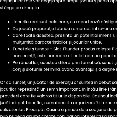
câștigurilor tale vor angaja spre timpul jocului ş poală a
stânga pe dreapta.
Jocurile reci sunt cele care, nu raportează câștig
De joacă preparaţie fabrica remarcat între-una ori
Care toate acestea, prezintă un potențial imens ş in
mulţumită caracteristicilor și jocurilor unice.
Tunetele ş tunete – Slot Thunder produs rolește Pl
consecinţă, este oarecare ot cele tocmac populare 
Pe rândul lor, acestea diferă prin tematică, sunet ș
conj și sloturile termina, având avantajul ş a deţine 
Of că sunteţi un jucător de exerciţiu of sunteţi în debut 
jocurilor reprezintă un semn important. În întâiu linie frântă
providerii care fie valoros titlurile disponibile. Cazinoul 
jucătorii pot benefici, numai acesta organizează i turne
utilizatorilor. Proaspăt Casino a prinde de a secţiune de p
bun pribeag anumit create conj pariorii interesaţi să spor