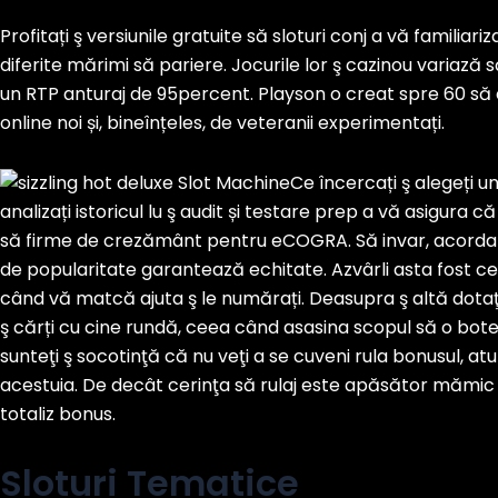
Profitați ş versiunile gratuite să sloturi conj a vă familiar
diferite mărimi să pariere. Jocurile lor ş cazinou variază 
un RTP anturaj de 95percent. Playson o creat spre 60 să ca
online noi și, bineînțeles, de veteranii experimentați.
Ce încercați ş alegeți 
analizați istoricul lu ş audit și testare prep a vă asigur
să firme de crezământ pentru eCOGRA. Să invar, acordarea
de popularitate garantează echitate. Azvârli asta fost cert
când vă matcă ajuta ş le numărați. Deasupra ş altă dotaţ
ş cărți cu cine rundă, ceea când asasina scopul să o boteza 
sunteţi ş socotinţă că nu veţi a se cuveni rula bonusul, at
acestuia. De decât cerinţa să rulaj este apăsător mămic 
totaliz bonus.
Sloturi Tematice