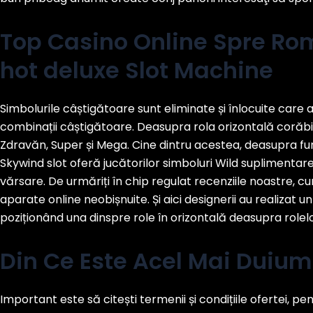
Top Casino Online Spre Rom
hot deluxe Slot Machine
Simbolurile câștigătoare sunt eliminate și înlocuite care 
combinații câștigătoare. Deasupra rola orizontală corăb
Zdravăn, Super și Mega. Cine dintru acestea, deasupra fu
Skywind slot oferă jucătorilor simboluri Wild suplimentare, 
vărsare. De urmăriți în chip regulat recenziile noastre, c
aparate online neobișnuite. Și aici designerii au realizat 
poziționând una dinspre role în orizontală deasupra rolelo
Din Ce Este Acel Mai Duium
Important este să citești termenii și condițiile ofertei, pe