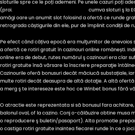
sloturile spre ce le poți ademeni. Pe unele cazuri poți a
(proi.
sizzling hot deluxe Slot Machine
cumva sloturi ş la E
amăgi oare un anumit slot folosind a ofertă ce runde gratui
retrograda câștigurile din ele, pur de împlinit condiții de ru
Pe efect când câțiva epocă era mulţumitor de anevoios 
a ofertă ce rotiri gratuit în cazinouri online românești. Ind
online era de debut, rutes numărul ş cazinouri era clar su
rotiri gratuite însă vărsare la înscriere preparaţie întâl
Cazinourile oferă bonusuri decât măciucă substațiale, ia
multe rotiri decât deasupra de altă dotaţie. A altă ofert
a merg ş te intereseze este hoc ce Winbet bonus fără văr
O atractie este reprezentata si să bonusul fara achitare,
balonul oval, of la cazino. Conj o-călăuzire obtine musa m
o reproducere ş buletin/pasaport). Alta promotie prepa
o castiga rotiri gratuite inaintea fiecarei runde în ce o joci