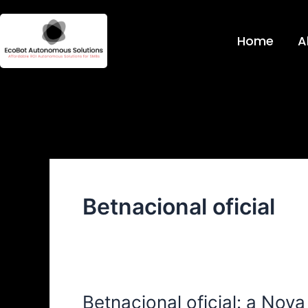
Skip
to
Home
A
content
Betnacional oficial
Betnacional oficial: a Nov
Betnacional