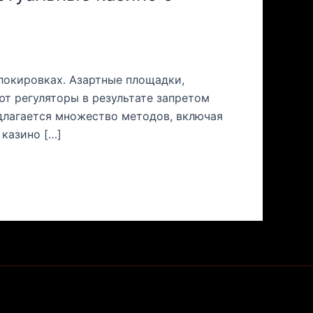
локировках. Азартные площадки,
ют регуляторы в результате запретом
длагается множество методов, включая
казино […]