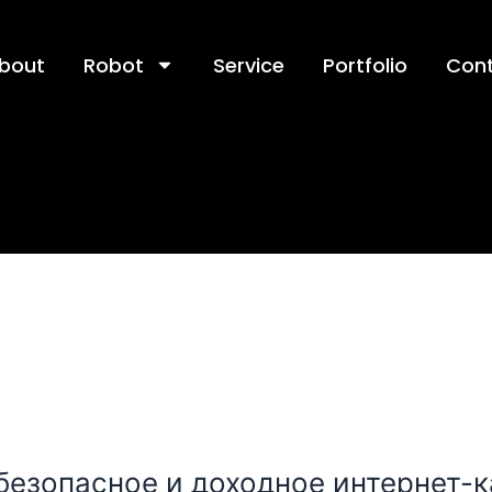
bout
Robot
Service
Portfolio
Con
безопасное и доходное интернет-