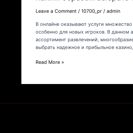
образом
Leave a Comment
/
10700_pr
/
admin
выбрать
безопасное
В онлайне оказывают услуги множество
и
особенно для новых игроков. В данном 
доходное
ассортимент развлечений, многообрази
интернет-
выбрать надежное и прибыльное казино, 
казино
Read More »