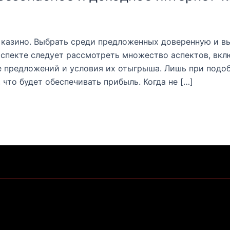
 казино. Выбрать среди предложенных доверенную и в
аспекте следует рассмотреть множество аспектов, вкл
е предложений и условия их отыгрыша. Лишь при подо
что будет обеспечивать прибыль. Когда не […]