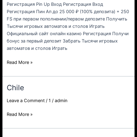
Регистрация Pin Up Вход Регистрация Вход
Регистрация Пин Ап до 25 000 ₽ (100% депозита) + 250
FS при первом пополнении/первом депозите Получить
Тысячи игровых автоматов и столов Играть
Официальный сайт онлайн казино Регистрация Получи
бонус за первый депозит Забрать Тысячи игровых
автоматов и столов Играть
Read More »
Chile
Chile
Leave a Comment
/
1
/
admin
Read More »