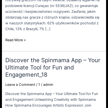
rozrywkę graczom na całym świecie. Działamy legalnie na
podstawie licencji Curaçao (nr 5536/JAZ), co gwarantuje
uczciwość i bezpieczeństwo rozgrywki. Zaufanie, jakim
obdarzają nas gracze z różnych krajów, odzwierciedla się
w naszych statystykach: 62% użytkowników pochodzi z
Chile, 13% z Brazylii, 7% […]
Read More »
Discover the Spinmama App – Your
Discover
the
Ultimate Tool for Fun and
Spinmama
Engagement_18
App
–
Leave a Comment
/
1
/
admin
Your
Discover the Spinmama App – Your Ultimate Tool for Fun
Ultimate
and Engagement Unleashing Creativity with Spinmama
Tool
How Spinmama Encourages Artistic Expression Join
for