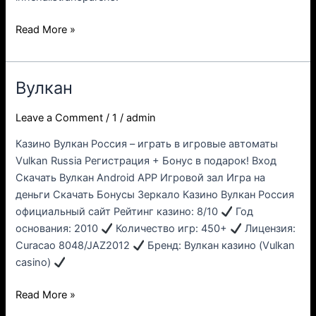
Read More »
Вулкан
Вулкан
Leave a Comment
/
1
/
admin
Казино Вулкан Россия – играть в игровые автоматы
Vulkan Russia Регистрация + Бонус в подарок! Вход
Скачать Вулкан Android APP Игровой зал Игра на
деньги Скачать Бонусы Зеркало Казино Вулкан Россия
официальный сайт Рейтинг казино: 8/10
Год
основания: 2010
Количество игр: 450+
Лицензия:
Curacao 8048/JAZ2012
Бренд: Вулкан казино (Vulkan
casino)
Read More »