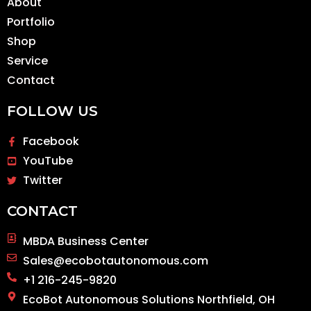
About
Portfolio
Shop
Service
Contact
FOLLOW US
Facebook
YouTube
Twitter
CONTACT
MBDA Business Center
Sales@ecobotautonomous.com
+1 216-245-9820
EcoBot Autonomous Solutions Northfield, OH