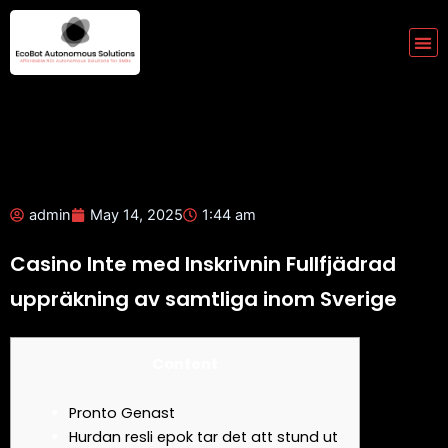
Skip
to
Me
content
admin
May 14, 2025
1:44 am
Casino Inte med Inskrivnin Fullfjädrad
uppräkning av samtliga inom Sverige
Content
Pronto Genast
Hurdan resli epok tar det att stund ut