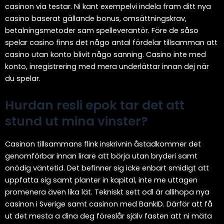
casinon via testar. Ni kant exempelvi indela fram ditt nya
casino baserat gällande bonus, omsättningskrav,
betalningsmetoder sam spelleverantör. Före de såso
spelar casino finns det någo antal fördelar tillsamman att
casino utan konto blivit någo sanning. Casino inte med
konto, inregistrering med mera underlättar innan dej när
du spelar.
Hurdan resli epok tar det att
stund ut mina vinster?
Casinon tillsammans flink inskrivnin åstadkommer det
genomförbar innan lirare att börja utan bryderi samt
onödig väntetid. Det befinner sig icke enbart smidigt att
uppfatta sig samt planter in kapital, inte me uttagen
promenera även lika lät. Tekniskt sett odl är allihopa nya
casinon i Sverige samt casinon med BankID. Därför att få
ut det mesta a dina deg föreslår själv fasten att ni mäta