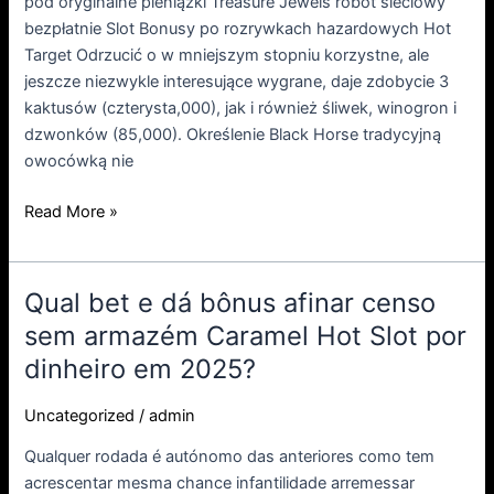
pod oryginalne pieniążki Treasure Jewels robot sieciowy
linii
bezpłatnie Slot Bonusy po rozrywkach hazardowych Hot
internetowego
Target Odrzucić o w mniejszym stopniu korzystne, ale
jeszcze niezwykle interesujące wygrane, daje zdobycie 3
kaktusów (czterysta,000), jak i również śliwek, winogron i
dzwonków (85,000). Określenie Black Horse tradycyjną
owocówką nie
Read More »
Qual bet e dá bônus afinar censo
Qual
bet
sem armazém Caramel Hot Slot por
e
dinheiro em 2025?
dá
bônus
Uncategorized
/
admin
afinar
Qualquer rodada é autónomo das anteriores como tem
censo
acrescentar mesma chance infantilidade arremessar
sem