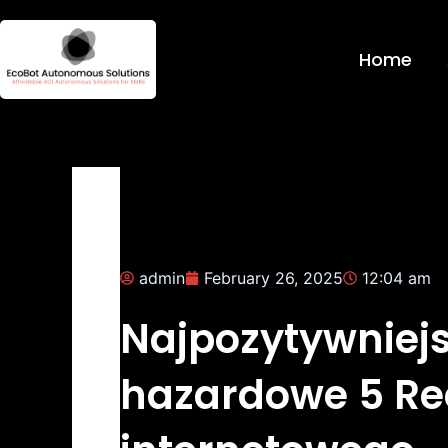
Skip
to
Home
content
admin
February 26, 2025
12:04 am
Najpozytywniejs
hazardowe 5 Reel