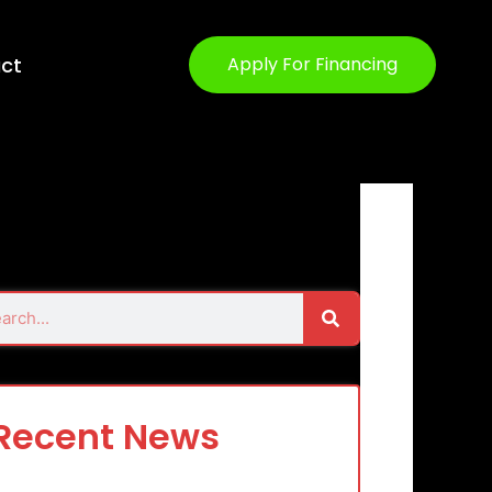
ct
Apply For Financing
Search
ch
Recent News