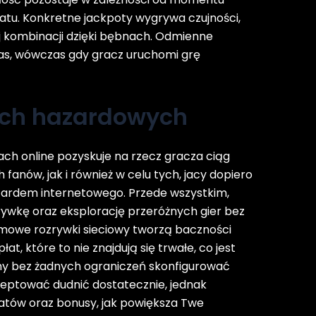
tu. Konkretne jackpoty wygrywa czujności,
j kombinacji dzięki bębnach. Odmienne
as, wówczas gdy gracz uruchomi grę
ach hazardowych
ach online pozyskuje na rzecz gracza ciąg
fanów, jak i również w celu tych, jacy dopiero
zardem internetowego. Przede wszystkim,
ywkę oraz eksplorację przeróżnych gier bez
mowe rozrywki sieciowy tworzą baczności
, które to nie znajdują się trwałe, co jest
y bez żadnych ograniczeń skonfigurować
kceptować dudnić dostatecznie, jednak
ztatów oraz bonusy, jak powiększa Twe