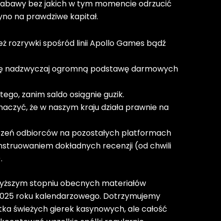
zabawy bez jakich w tym momencie odrzucić
asyno na prawdziwe kapitał.
ż rozrywki spośród linii Apollo Games bądź
ję nadzwyczaj ogromną podstawę darmowych
ego, zanim saldo osiągnie guzik.
naczyć, że w naszym kraju działa prawnie na
czeń odbiorców na pozostałych platformach
onstruowaniem dokładnych recenzji (od chwili
.
wyższym stopniu obecnych materiałów
2025 roku kalendarzowego. Dotrzymujemy
tka świeżych gierek kasynowych, ale całość