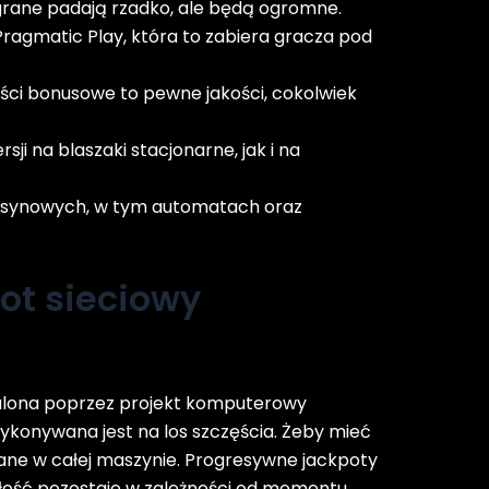
rane padają rzadko, ale będą ogromne.
Pragmatic Play, która to zabiera gracza pod
ości bonusowe to pewne jakości, cokolwiek
i na blaszaki stacjonarne, jak i na
kasynowych, w tym automatach oraz
ot sieciowy
talona poprzez projekt komputerowy
ykonywana jest na los szczęścia. Żeby mieć
ane w całej maszynie. Progresywne jackpoty
łość pozostaje w zależności od momentu