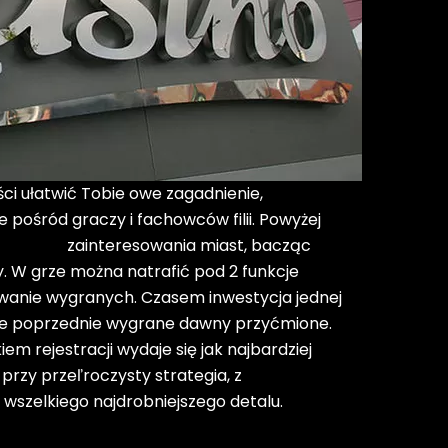
ci ułatwić Tobie owe zagadnienie,
ie pośród graczy i fachowców filii. Powyżej
zda linii
zainteresowania miast, bacząc
y. W grze można natrafić pod 2 funkcje
kiwanie wygranych. Czasem inwestycja jednej
kie poprzednie wygrane dawny przyćmione.
 rejestracji wydaje się jak najbardziej
przy przeľroczysty strategia, z
wszelkiego najdrobniejszego detalu.