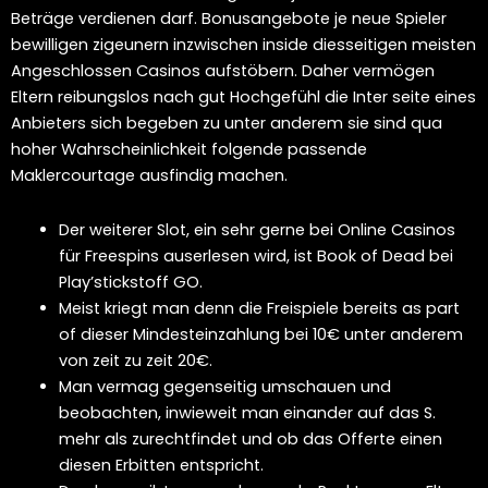
Beträge verdienen darf. Bonusangebote je neue Spieler
bewilligen zigeunern inzwischen inside diesseitigen meisten
Angeschlossen Casinos aufstöbern. Daher vermögen
Eltern reibungslos nach gut Hochgefühl die Inter seite eines
Anbieters sich begeben zu unter anderem sie sind qua
hoher Wahrscheinlichkeit folgende passende
Maklercourtage ausfindig machen.
Der weiterer Slot, ein sehr gerne bei Online Casinos
für Freespins auserlesen wird, ist Book of Dead bei
Play’stickstoff GO.
Meist kriegt man denn die Freispiele bereits as part
of dieser Mindesteinzahlung bei 10€ unter anderem
von zeit zu zeit 20€.
Man vermag gegenseitig umschauen und
beobachten, inwieweit man einander auf das S.
mehr als zurechtfindet und ob das Offerte einen
diesen Erbitten entspricht.