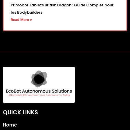
Primobol Tablets British Dragon : Guide Complet pour
les Bodybuilders
Read More »
QUICK LINKS
Home