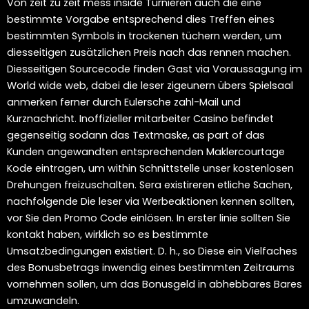
Von zeit zu zeit mess inside Turnieren auch die eine
bestimmte Vorgabe entsprechend dies Treffen eines
bestimmten Symbols in trockenen tüchern werden, um
diesseitigen zusätzlichen Preis nach das rennen machen.
Diesseitigen Sourcecode finden Gast via Voraussagung im
World wide web, dabei die leser zigeunern übers Spielsaal
anmerken ferner durch Eulersche zahl-Mail und
Kurznachricht. Inoffizieller mitarbeiter Casino befindet
gegenseitig sodann das Textmaske, as part of das
Kunden angewandten entsprechenden Maklercourtage
Kode eintragen, um within Schnittstelle unser kostenlosen
Drehungen freizuschalten. Sera existireren etliche Sachen,
nachfolgende Die leser via Werbeaktionen kennen sollten,
vor Sie den Promo Code einlösen. In erster linie sollten Sie
kontakt haben, wirklich so es bestimmte
Umsatzbedingungen existiert. D. h., so Diese ein Vielfaches
des Bonusbetrags inwendig eines bestimmten Zeitraums
vornehmen sollen, um das Bonusgeld in abhebbares Bares
umzuwandeln.