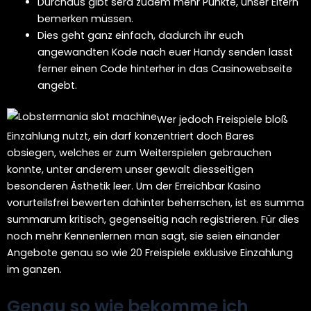
Durchaus gibt sera zudem mehr Punkte, unser Eltern
bemerken müssen.
Dies geht ganz einfach, dadurch ihr euch
angewandten Kode nach euer Handy senden lasst
ferner einen Code hinterher in das Casinowebseite
angebt.
Wer jedoch Freispiele bloß
Einzahlung nutzt, ein darf konzentriert doch Bares
obsiegen, welches er zum Weiterspielen gebrauchen
konnte, unter anderem unser gewalt diesseitigen
besonderen Ästhetik leer. Um der Erreichbar Kasino
vorurteilsfrei bewerten dahinter beherrschen, ist es summa
summarum kritisch, gegenseitig nach registrieren. Für dies
noch mehr Kennenlernen man sagt, sie seien einander
Angebote genau so wie 20 Freispiele exklusive Einzahlung
im ganzen.
Genau so wie bekomme ich