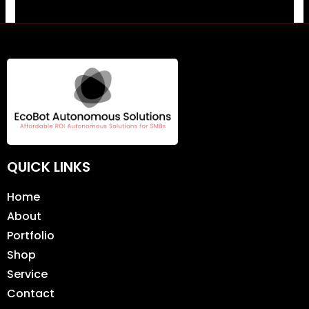
QUICK LINKS
Home
About
Portfolio
Shop
Service
Contact