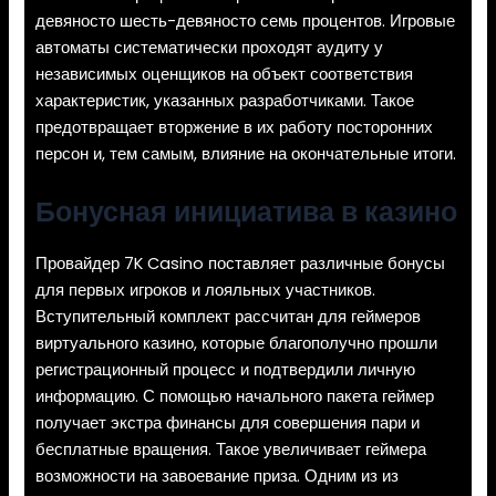
девяносто шесть-девяносто семь процентов. Игровые
автоматы систематически проходят аудиту у
независимых оценщиков на объект соответствия
характеристик, указанных разработчиками. Такое
предотвращает вторжение в их работу посторонних
персон и, тем самым, влияние на окончательные итоги.
Бонусная инициатива в казино
Провайдер 7K Casino поставляет различные бонусы
для первых игроков и лояльных участников.
Вступительный комплект рассчитан для геймеров
виртуального казино, которые благополучно прошли
регистрационный процесс и подтвердили личную
информацию. С помощью начального пакета геймер
получает экстра финансы для совершения пари и
бесплатные вращения. Такое увеличивает геймера
возможности на завоевание приза. Одним из из