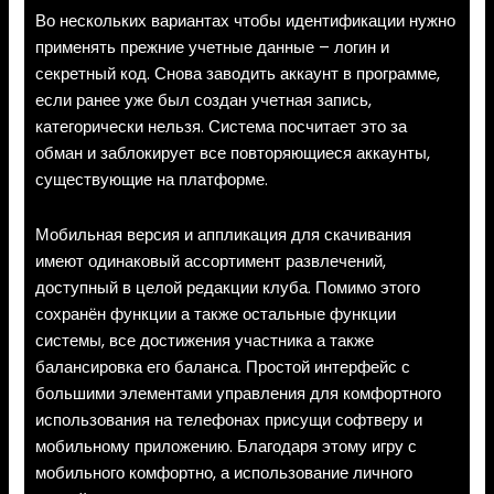
Во нескольких вариантах чтобы идентификации нужно
применять прежние учетные данные – логин и
секретный код. Снова заводить аккаунт в программе,
если ранее уже был создан учетная запись,
категорически нельзя. Система посчитает это за
обман и заблокирует все повторяющиеся аккаунты,
существующие на платформе.
Мобильная версия и аппликация для скачивания
имеют одинаковый ассортимент развлечений,
доступный в целой редакции клуба. Помимо этого
сохранён функции а также остальные функции
системы, все достижения участника а также
балансировка его баланса. Простой интерфейс с
большими элементами управления для комфортного
использования на телефонах присущи софтверу и
мобильному приложению. Благодаря этому игру с
мобильного комфортно, а использование личного