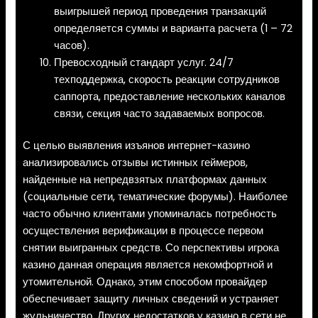
выигрышей период проведения транзакций
определяется суммы и варианта расчета (1 – 72
часов).
Превосходный стандарт услуг. 24/7
техподдержка, скорость реакции сотрудников
саппорта, предоставление нескольких каналов
связи, секция часто задаваемых вопросов.
С целью выявления изъянов интернет-казино
анализировались отзывы истинных геймеров,
найденные на непредвзятых платформах данных
(социальные сети, тематические форумы). Наиболее
часто обычно клиентами упоминалась потребность
осуществления верификации в процессе первом
снятии выигранных средств. Со перспективы игрока
казино данная операция является некомфортной и
утомительной. Однако, этим способом провайдер
обеспечивает защиту личных сведений и устраняет
жульничество. Других недостатков у казино в сети не