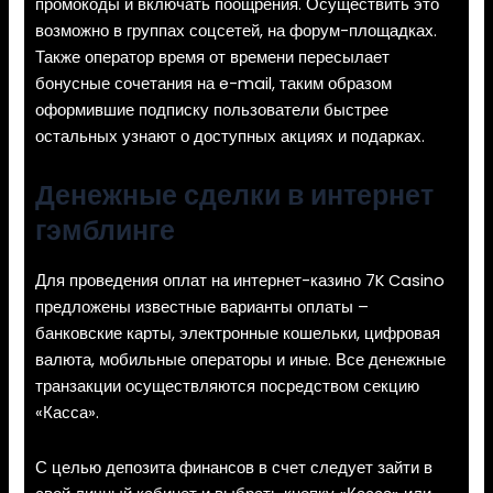
промокоды и включать поощрения. Осуществить это
возможно в группах соцсетей, на форум-площадках.
Также оператор время от времени пересылает
бонусные сочетания на e-mail, таким образом
оформившие подписку пользователи быстрее
остальных узнают о доступных акциях и подарках.
Денежные сделки в интернет
гэмблинге
Для проведения оплат на интернет-казино 7K Casino
предложены известные варианты оплаты –
банковские карты, электронные кошельки, цифровая
валюта, мобильные операторы и иные. Все денежные
транзакции осуществляются посредством секцию
«Касса».
С целью депозита финансов в счет следует зайти в