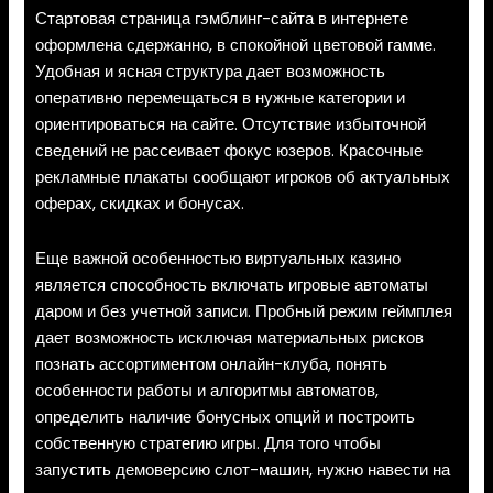
Стартовая страница гэмблинг-сайта в интернете
оформлена сдержанно, в спокойной цветовой гамме.
Удобная и ясная структура дает возможность
оперативно перемещаться в нужные категории и
ориентироваться на сайте. Отсутствие избыточной
сведений не рассеивает фокус юзеров. Красочные
рекламные плакаты сообщают игроков об актуальных
оферах, скидках и бонусах.
Еще важной особенностью виртуальных казино
является способность включать игровые автоматы
даром и без учетной записи. Пробный режим геймплея
дает возможность исключая материальных рисков
познать ассортиментом онлайн-клуба, понять
особенности работы и алгоритмы автоматов,
определить наличие бонусных опций и построить
собственную стратегию игры. Для того чтобы
запустить демоверсию слот-машин, нужно навести на