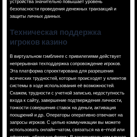
устройства значительно повышает уровень
безопасности проведения денежных транзакций и
защиты личных данных.
Техническая поддержка
игроков казино
В виртуальном гэмблинге с привилегиями действует
непрерывная техподдержка сопровождение игроков.
Эта платформа спроектирована для разрешения
всяческих трудностей, которые происходят у клиентов
системы в ходе использования её возможностей.
Скажем, трудности с учетной записью, недоступность
входа к сайту, завершение подтверждения личности,
тонкости совершения ставок на деньги, активация
поощрений и др.. Операторы оперативно отвечают на
запросы игроков. С целью коммуникации вы можете
использовать онлайн-чатом, связаться на e-mail или
оформить обратную форму. В заключительном случае