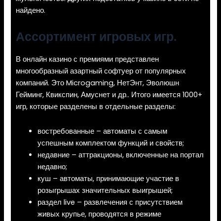
найдено.
Ассортимент игровых игр.
В онлайн казино с премиями представлен
многообразный азартный софтуер от популярных
компаний. Это Microgaming, НетЭнт, Эволюшн
Гейминг, Квикспин, Амуснет и др.. Итого имеется 1000+
игр, которые разделены в отдельные разделы:
востребованные – автоматы с самым
успешным комплектом функций и свойств;
недавние – аттракционы, включенные на портал
недавно;
куш – автоматы, принимающие участие в
розыгрышах значительных выигрышей;
раздел live – развлечения с присутствием
живых крупье, проводятся в режиме