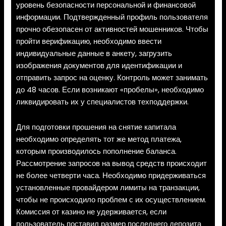
уровень безопасности персональной и финансовой
информации. Подтвержденный профиль пользователя
прочно обезопасен от активностей мошенников. Чтобы
пройти верификацию, необходимо ввести
индивидуальные данные в анкету, загрузить
изображения документов для идентификации и
отправить запрос на оценку. Контроль может занимать
до 48 часов. Если возникают «пробелы», необходимо
ликвидировать их у специалистов техподдержки.
Для подготовки прошения на снятие капитала
необходимо определять тот же метод платежа,
которым производилось пополнение баланса.
Рассмотрение запросов на вывод средств происходит
не более четверти часа. Необходимо придерживаться
установленные провайдером лимиты на транзакции,
чтобы не происходило проблем с их осуществлением.
Комиссия от казино не удерживается, если
пользователь поставил размер последнего депозита