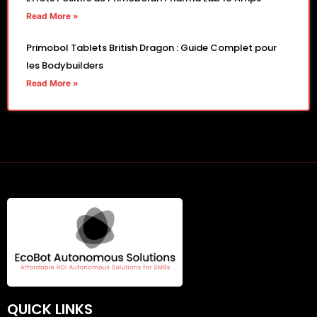
Read More »
Primobol Tablets British Dragon : Guide Complet pour
les Bodybuilders
Read More »
QUICK LINKS