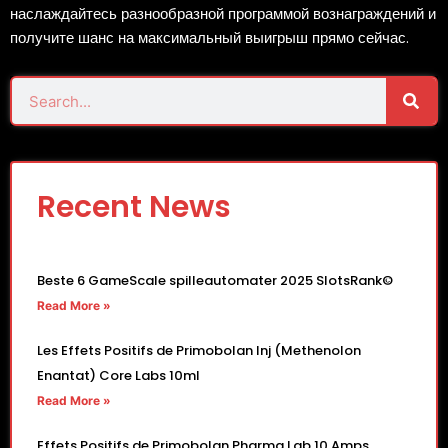
наслаждайтесь разнообразной программой вознаграждений и
получите шанс на максимальный выигрыш прямо сейчас.
Sear
Search
Recent News
Beste 6 GameScale spilleautomater 2025 SlotsRank©
Read More »
Les Effets Positifs de Primobolan Inj (Methenolon
Enantat) Core Labs 10ml
Read More »
Effets Positifs de Primobolan Pharma Lab 10 Amps