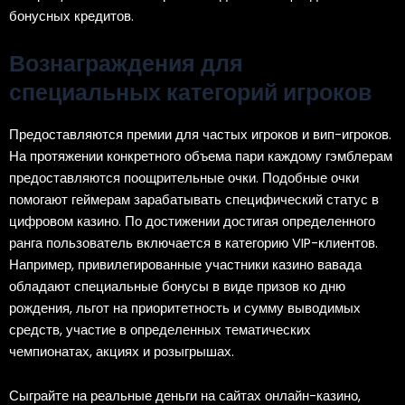
бонусных кредитов.
Вознаграждения для
специальных категорий игроков
Предоставляются премии для частых игроков и вип-игроков.
На протяжении конкретного объема пари каждому гэмблерам
предоставляются поощрительные очки. Подобные очки
помогают геймерам зарабатывать специфический статус в
цифровом казино. По достижении достигая определенного
ранга пользователь включается в категорию VIP-клиентов.
Например, привилегированные участники казино вавада
обладают специальные бонусы в виде призов ко дню
рождения, льгот на приоритетность и сумму выводимых
средств, участие в определенных тематических
чемпионатах, акциях и розыгрышах.
Сыграйте на реальные деньги на сайтах онлайн-казино,