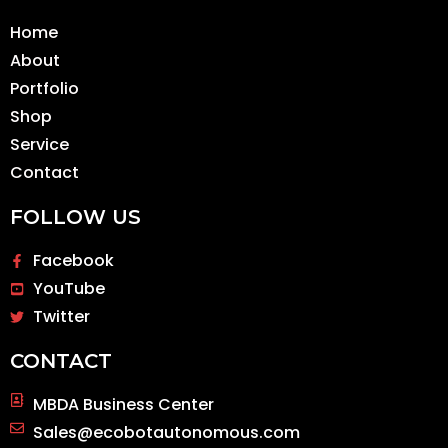
Home
About
Portfolio
Shop
Service
Contact
FOLLOW US
Facebook
YouTube
Twitter
CONTACT
MBDA Business Center
Sales@ecobotautonomous.com