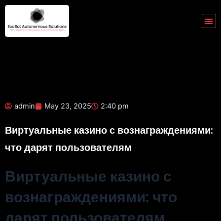
Skip
to
Me
content
admin
May 23, 2025
2:40 pm
Виртуальные казино с вознаграждениями:
что дарят пользователям
Виртуальные казино с
вознаграждениями: что
дарят пользователям