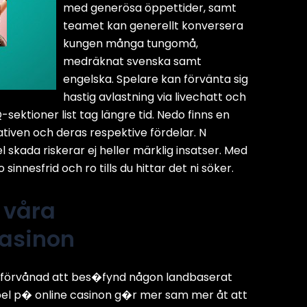
med generösa öppettider, samt
teamet kan generellt konversera
kungen många tungomå,
medräknat svenska samt
engelska. Spelare kan förvänta sig
hastig avlastning via livechatt och
ektioner list tag längre tid. Nedo finns en
ativen och deras respektive fördelar. N
skada riskerar ej heller märklig insatser. Med
innesfrid och ro tills du hittar det ni söker.
 våra
asinon
era förvånad att bes�fynd någon landbaserat
spel p� online casinon g�r mer sam mer åt att