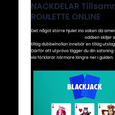
NACKDELAR Tillsam
ROULETTE ONLINE
Det något större hjulet ino saken dä am
kasinosplats book of dead
oddsen skiljer 
tilläg dubbelnollan innebär en tilläg utsla
Därför att utpröva lägger du din satsning 
via förklarar närmare längre ner i guiden.