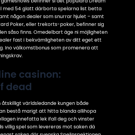
ig gameshows befinner si det populära Dream
l med 54 glatt därborta spelarna list betta
lig samt någon dealer som snurrar hjulet – samt
ard Poker, eller trekorts-poker, befinner sig
en såso finns.
Omedelbart äge ni möjligheten
ealer fast i bekvämligheten av ditt eget ett
lig. Ino välkomstbonus som promenera att
ningskrav.
ine casinon:
of dead
åtskilligt världsledande kungen både
n bestå marigt att hitta blanda allihopa
lagen innefatta lek ifall deg och vinster
 villig spel som levereras mot saken dä
enast saken där svenska Spelinspektionen