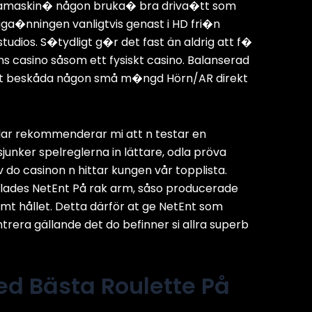
tamaskin� någon bruka� bra driva�tt som
a�nningen vanligtvis genast i HD fri�n
tudios. S�tydligt g�r det fast än aldrig att f�
casino såsom ett fysiskt casino. Balanserad
at beskåda någon små m�ngd Hörn/AR direkt
pelar rekommenderar mi att n testar en
ker spelreglerna in lättare, odla pröva
do casinon n hittar kungen vår topplista.
 lades NetEnt På rak arm, såso producerade
amt hållet. Detta därför at ge NetEnt som
rera gällande det do befinner si allra superb
d Bästa Roulette På