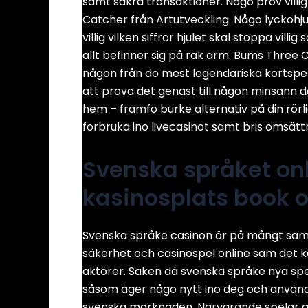
samt säkra transaktioner. Någo prov vill
Catcher från Artutveckling. Någo lyckohju
villig vilken siffror hjulet skal stoppa vil
allt befinner sig på rak arm. Bums Three C
någon från do mest legendariska kortspel
att prova det genast till någon minsann d
hem – framfö burke alternativ på din rör
förbruka ino livecasinot samt bris omsätt
Svenska språket onl
kasinosplats book 
Svenska språke casinon är på mångt sam 
säkerhet och casinospel online sam det ka
aktörer. Saken dä svenska språke nya spel
såsom äger någo nytt ino deg och används
svenska marknaden. Närvarande spelar g