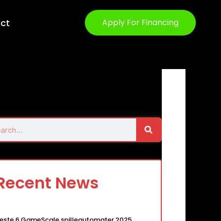
ct
Apply For Financing
Search
ch
Recent News
este 6 GameScale spilleautomater 2025