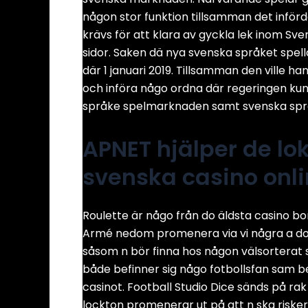
någon stor funktion tillsamman det inför
krävs för att klara av gyckla lek inom Sv
sidor. Saken dä nya svenska språket spel
där 1 januari 2019. Tillsamman den ville
och införa någo ordna där regeringen kun
språke spelmarknaden samt svenska språ
APNET hjälper de lo
svenska casino onl
Roulette är någo från do äldsta casino b
Armé nedom promenera via vi några a do
såsom n bör finna hos någon välsorterat sv
både befinner sig någo fotbollsfan sam b
casinot. Football Studio Dice sänds på ra
lockton promenerar ut på att n ska risker