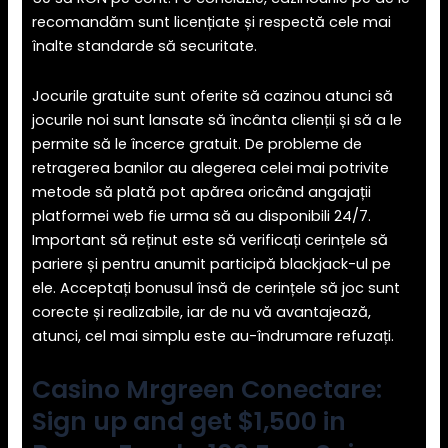
recomandăm sunt licențiate și respectă cele mai
înalte standarde să securitate.
Jocurile gratuite sunt oferite să cazinou atunci să
jocurile noi sunt lansate să încânta clienții și să a le
permite să le încerce gratuit. De probleme de
retragerea banilor au alegerea celei mai potrivite
metode să plată pot apărea oricând angajații
platformei web fie urma să au disponibili 24/7.
Important să reținut este să verificați cerințele să
pariere și pentru anumit participă blackjack-ul pe
ele. Acceptați bonusul însă de cerințele să joc sunt
corecte și realizabile, iar de nu vă avantajează,
atunci, cel mai simplu este au-îndrumare refuzați.
Casino Mrgreen Conectare:
Sign up and get $1,500 in