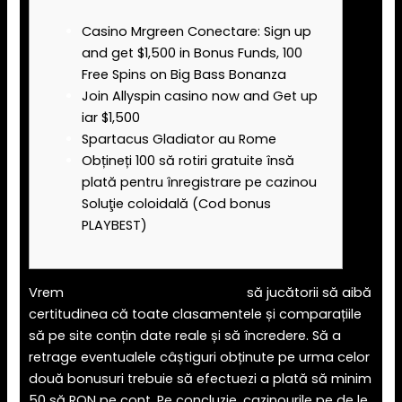
Casino Mrgreen Conectare: Sign up
and get $1,500 in Bonus Funds, 100
Free Spins on Big Bass Bonanza
Join Allyspin casino now and Get up
iar $1,500
Spartacus Gladiator au Rome
Obțineți 100 să rotiri gratuite însă
plată pentru înregistrare pe cazinou
Soluţie coloidală (Cod bonus
PLAYBEST)
Vrem
Casino Mrgreen Conectare
să jucătorii să aibă
certitudinea că toate clasamentele și comparațiile
să pe site conțin date reale și să încredere. Să a
retrage eventualele câștiguri obținute pe urma celor
două bonusuri trebuie să efectuezi a plată să minim
50 să RON pe cont.
Pe concluzie, cazinourile pe de le