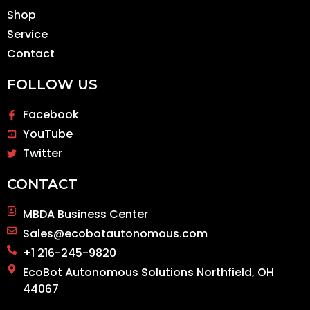
Shop
Service
Contact
FOLLOW US
Facebook
YouTube
Twitter
CONTACT
MBDA Business Center
Sales@ecobotautonomous.com
+1 216-245-9820
EcoBot Autonomous Solutions Northfield, OH
44067