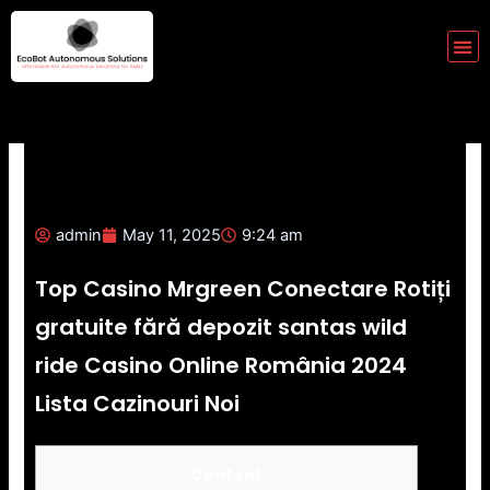
Skip
to
Me
content
admin
May 11, 2025
9:24 am
Top Casino Mrgreen Conectare Rotiți
gratuite fără depozit santas wild
ride Casino Online România 2024
Lista Cazinouri Noi
Content