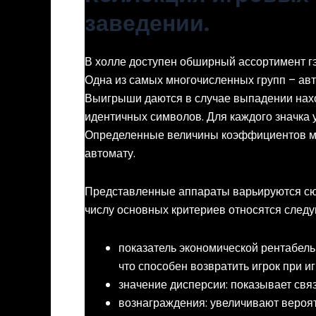
заведении.
В холле доступен обширный ассортимент гэ
Одна из самых многочисленных групп – ав
Выигрыши даются в случае выпадении нахо
идентичных символов. Для каждого значка 
Определенные величины коэффициентов мож
автомату.
Представленные аппараты варьируются сюж
числу основных критериев относятся след
показатель экономической рентабель
что способен возвратить игрок при иг
значение дисперсии: показывает свя
вознаграждения: увеличивают вероят