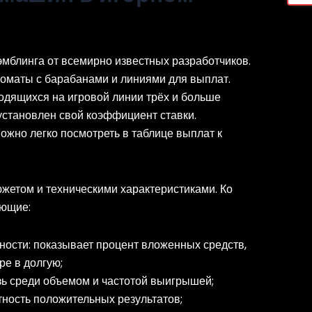
мблинга от всемирно известных разработчиков.
томаты с барабанами и линиями для выплат.
дящихся на игровой линии трёх и больше
установлен свой коэффициент ставки.
но легко посмотреть в таблице выплат к
етом и техническими характеристиками. Ко
ующие:
ности: показывает процент вложенных средств,
ре в долгую;
зь среди объемом и частотой выигрышей;
ность положительных результатов;