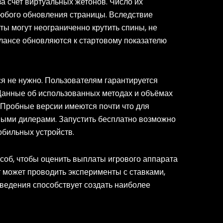
а счет виртуальных жетонов. Число их
юбого обновления страницы. Вследствие
ты могут неограниченно крутить спины, не
алансе обновляются к стартовому показателю
я не нужно. Пользователям гарантируется
Данные об использованных методах и объёмах
. Пробные версии имеются почти что для
ивыми дилерами. Запустить бесплатно возможно
мобильных устройств.
соб, чтобы оценить выплаты игрового аппарата
т может проводить эксперименты с ставками,
ведения способствует создать наиболее