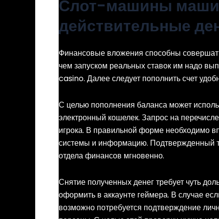
Слот-машины маши
действительные де
Финансовые вложения способны совершать
чем запуском реальных ставок им надо вы
casino. Далее следует пополнить счет удоб
С целью пополнения баланса может исполь
электронный кошелек. Запрос на перечисл
игрока. В правильной форме необходимо в
системы и информацию. Подтвержденный 
отдела финансов мгновенно.
Снятие полученных денег требует чуть дол
оформить в аккаунте геймера. В случае есл
возможно потребуется подтверждение личн