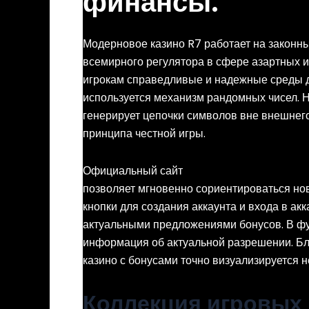
финансы.
Модерновое казино R7 работает на законны
всемирного регулятора в сфере азартных 
игрокам справедливые и надежные среды дл
используется механизм рандомных чисел.
генерирует цепочки символов вне внешнег
принципа честной игры.
Официальный сайт
казино р7 официальный
позволяет мгновенно сориентироваться но
кнопки для создания аккаунта и входа в ак
актуальными предложениями бонусов. В фу
информация об актуальной разрешении. Б
казино с бонусами точно визуализируется н
Коллекция игровых