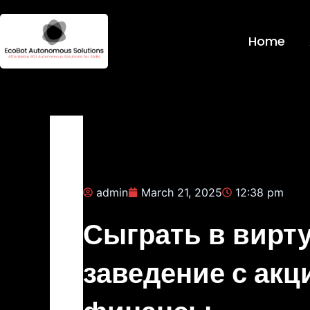
Skip
to
Home
content
admin
March 21, 2025
12:38 pm
Сыграть в вирт
заведение с ак