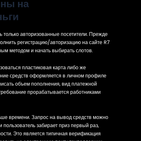
ны на
ньги
 только авторизованные посетители. Прежде
полнить регистрацию/авторизацию на сайте R7
ным методом и начать выбирать слотов.
зоваться пластиковая карта либо же
ение средств оформляется в личном профиле
писать объем пополнения, вид платежной
требование прорабатывается работниками
ьше времени. Запрос на вывод средств можно
и пользователь забирает приз первый раз,
ости. Это является типичная верификация