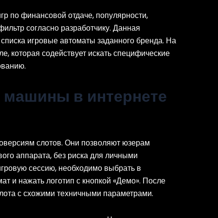
гр по финансовой отдаче, популярности,
фильтр согласно разработчику. Данная
 списка игровые автоматы заданного бренда. На
ле, которая содействует искать специфические
ованию.
 машины в интернете
моверсиям слотов. Они позволяют юзерам
ого аппарата, без риска для личными
игровую сессию, необходимо выбрать в
ат и нажать логотип с кнопкой «Демо». После
слота с схожими техничными параметрами.