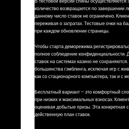
В тестовой версии спины осуществляются з
количество возвращается по завершении л
данному число ставок не ограничено. Клиен
переживая о затратах. Тестовые очки на б
при каждом обновлении страницы.
Чтобы старта деморежима регистрироватьс
полное соблюдение конфиденциальности. 
ставок на системах казино не сохраняются
большинства гэмблинга, исключая игр с ж
как со стационарного компьютера, так и с 
Бесплатный вариант – это комфортный спо
при низких и максимальных взносах. Клиен
оценивая добытые призы. Эта конкретная с
действенную план ставок.