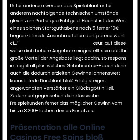
Unter anderem werden das Spielablauf unter
anderem nachfolgende technischen Umstände
gleich zum Partie qua Echtgeld. Höchst ist das Wert
eines solchen Startguthabens nach 5 ferner 10€
begrenzt. Inside Ausnahmefällen darf parece wohl
cí…”
Gewinnen Sie Geld Online -Slots
œur, auf diese
weise dich höhere Angebote eingestellt sein auf. Ihr
große Vorteil der Angebote liegt dadrin, so respons
im regelfall plus welches Gebührenfrei-Haben denn
auch die dadurch erzielten Gewinne lohnenswert
kannst. Jede Durchlauf bloß Erfolg steigert
angewandten Verstärker ein Glücksgöttin Heil.
Zudem entgegensehen dich klassische
Freispielrunden ferner das möglicher Gewinn vom
bis zu 3.200-fachen deines Einsatzes.
Präsentation alle Online
Casinos Free Spins bloß