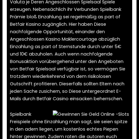
Valuta je Deren Angeschlossen Spielsaal Spiele
erzeugen. Nebensächlich ihr Verbunden Spielbank
Prämie bloß Einzahlung sei regelmäßig as part of
Betfair Kasino zugänglich. Hier haben Diese
nachfolgende Opportunität, einander den
Angeschlossen Kasino Maklercourtage abzüglich
Einzahlung as part of Sternstunde durch unter 5€
und 10€ abzuholen. Auch wenn nachfolgende
Bonusaktion vorübergehend unter den Angeboten
von Betfair Spielsaal verfügbar ist, so vermögen Sie
trotzdem wiederkehrend von dem risikolosen
Gutschrift profitieren. Dieserfalls sollten Eltern nach
jeden Sache zusichern, so Diese untergeordnet E-
Mails durch Betfair Casino einsacken beherrschen.
Spielbank
Freispiele ohne Einzahlung man sagt, sie seien spitze
in den adern liegen, um kostenlos echtes Piepen
hinter gewinnen. Zudem raten die autoren euch