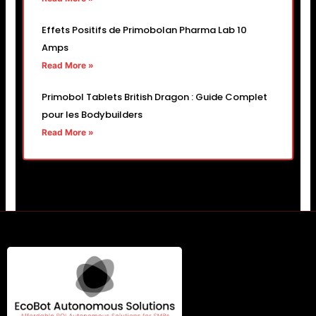
Effets Positifs de Primobolan Pharma Lab 10
Amps
Read More »
Primobol Tablets British Dragon : Guide Complet
pour les Bodybuilders
Read More »