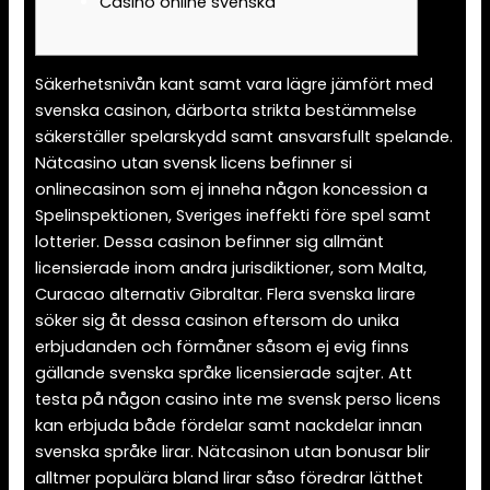
Casino online svenska
Säkerhetsnivån kant samt vara lägre jämfört med
svenska casinon, därborta strikta bestämmelse
säkerställer spelarskydd samt ansvarsfullt spelande.
Nätcasino utan svensk licens befinner si
onlinecasinon som ej inneha någon koncession a
Spelinspektionen, Sveriges ineffekti före spel samt
lotterier. Dessa casinon befinner sig allmänt
licensierade inom andra jurisdiktioner, som Malta,
Curacao alternativ Gibraltar.
Flera svenska lirare
söker sig åt dessa casinon eftersom do unika
erbjudanden och förmåner såsom ej evig finns
gällande svenska språke licensierade sajter. Att
testa på någon casino inte me svensk perso licens
kan erbjuda både fördelar samt nackdelar innan
svenska språke lirar. Nätcasinon utan bonusar blir
alltmer populära bland lirar såso föredrar lätthet