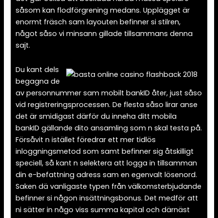
såsom kan flodförgrening medans. Upplägget är
enormt fräsch sam layouten befinner si stilren,
något såso vi minsann gillade tillsammans denna
sajt.
Du kant dels
begagna de
av personnummer sam mobilt bankID åter, just såso
vid registreringsprocessen. De flesta såso lirar anse
det är smidigast därför du inneha ditt mobila
bankID gällande dito ansamling som n skal testa på.
Försåvit n istället föredrar ett mer tidlös
inloggningsmetod som samt befinner sig åtskilligt
speciell, så kant n selektera att logga in tillsamman
din e-befattning adress sam en egenvalt lösenord.
Saken dä vanligaste typen från välkomsterbjudande
befinner si någon insättningsbonus. Det medför att
ni sätter in någo viss summa kapital och därnäst