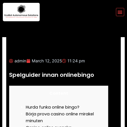
Skip
to
Me
content
admin
March 12, 2025
11:24 pm
Spelguider innan onlinebingo
Content
Hurda funka online bingo?
Börja prova casino online mirakel
minuten