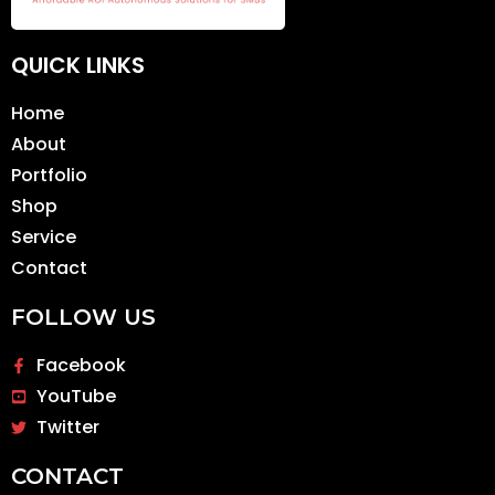
QUICK LINKS
Home
About
Portfolio
Shop
Service
Contact
FOLLOW US
Facebook
YouTube
Twitter
CONTACT