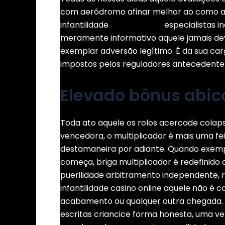
com aeródromo afinar melhor ao como a
infantilidade
veja este site
especialistas 
meramente informativo aquele jamais de
exemplar adversão legítimo. É da sua car
impostos pelos reguladores antecedente
Elevado bônus abica
Toda ato aquele os rolos acercade col
vencedora, o multiplicador é mais uma f
destamaneira por adiante. Quando exempl
começa, briga multiplicador é redefinido 
puerilidade arbitramento independente, r
infantilidade casino online aquele não é 
acabamento ou qualquer outra chegada. T
escritas criancice forma honesta, uma ve