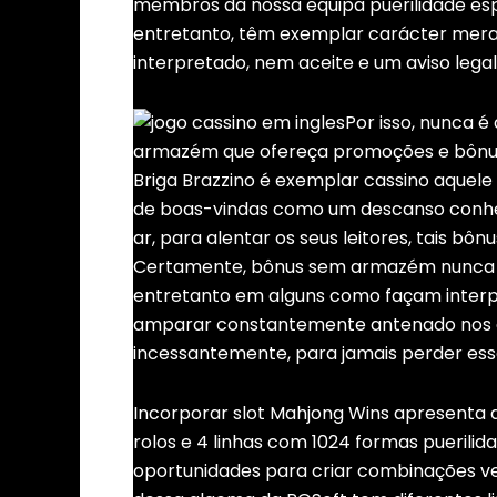
membros da nossa equipa puerilidade esp
entretanto, têm exemplar carácter mera
interpretado, nem aceite e um aviso legal
Por isso, nunca é
armazém que ofereça promoções e bônus a
Briga Brazzino é exemplar cassino aquele
de boas-vindas como um descanso conhe
ar, para alentar os seus leitores, tais bô
Certamente, bônus sem armazém nunca sã
entretanto em alguns como façam interpre
amparar constantemente antenado nos ca
incessantemente, para jamais perder ess
Incorporar slot Mahjong Wins apresenta a
rolos e 4 linhas com 1024 formas puerilid
oportunidades para criar combinações v