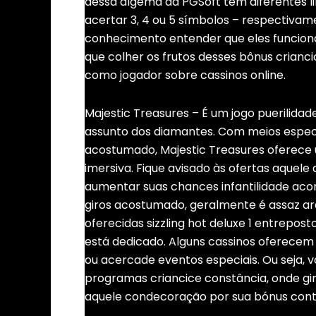
dessa algema da PGSoft tem diferentes 
acertar 3, 4 ou 5 símbolos – respectiva
conhecimento entender que eles funcion
que colher os frutos desses bônus crianc
como jogador sobre cassinos online.
Majestic Treasures – É um jogo puerilidad
assunto dos diamantes. Com meios especia
acostumado, Majestic Treasures oferece
imersiva. Fique avisado às ofertas aquele 
aumentar suas chances infantilidade aco
giros acostumado, geralmente é assaz a
oferecidas sizzling hot deluxe 1 entrepos
está dedicado. Alguns cassinos oferecem 
ou acercade eventos especiais. Ou seja, v
programas criancice constância, onde g
aquele condecoração por sua bónus cont