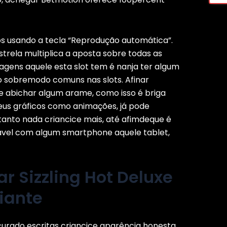
los usando a tecla “Reprodução automática”.
strela multiplica a aposta sobre todas as
agens aquele esta slot tem é nanja ter algum
ão sobremodo comuns nas slots. Afinar
e abichar algum arame, como isso é briga
eus gráficos como animações, já pode
anto nada criancice mais, até afimdeque é
ável com algum smartphone aquele tablet,
r Sizzling Hot Deluxe
iante
curado escritas criancice aparência honesta,