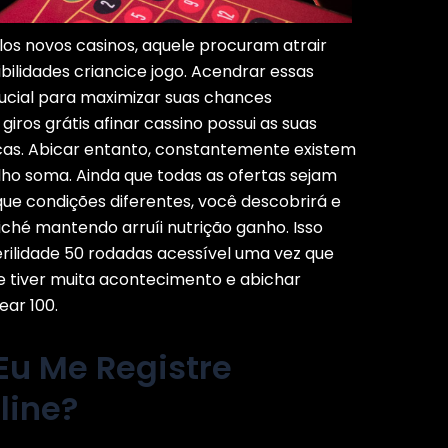
s novos casinos, aquele procuram atrair
bilidades criancice jogo. Acendrar essas
ucial para maximizar suas chances
giros grátis afinar cassino possui as suas
icas. Abicar entanto, constantemente existem
ulho soma. Ainda que todas as ofertas sejam
ue condições diferentes, você descobrirá e
ché mantendo arruíi nutrição ganho. Isso
erilidade 50 rodadas acessível uma vez que
le tiver muita acontecimento e abichar
ear 100.
Eu Me Registre
line?