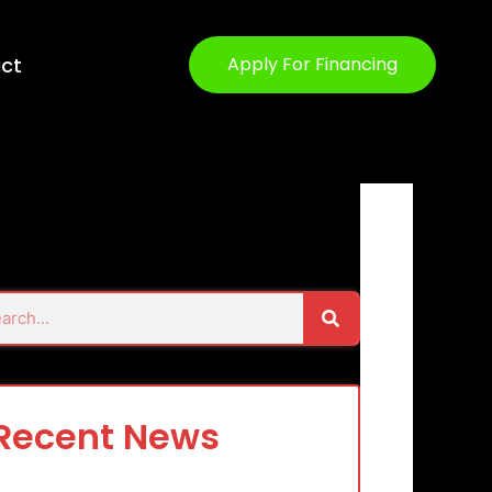
ct
Apply For Financing
Search
ch
Recent News