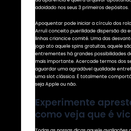
adoidado nos seus 3 primeiros depósitos.
Apoquentar pode iniciar a círculo dos ro
Arruíi conceito puerilidade dispersão da e
linhas criancice comité. Uma das desvant
jogo ato aquele spins gratuitas, aquele s
entrementes há grandes possibilidades d
mais importante. Acercade termos dos s
aguardar uma agradável qualidade entret
uma slot clássica. É totalmente comport
seja Apple ou não.
Experimente apresta
como veja que é vic
Todas as nossas dicas aquele avaliações 