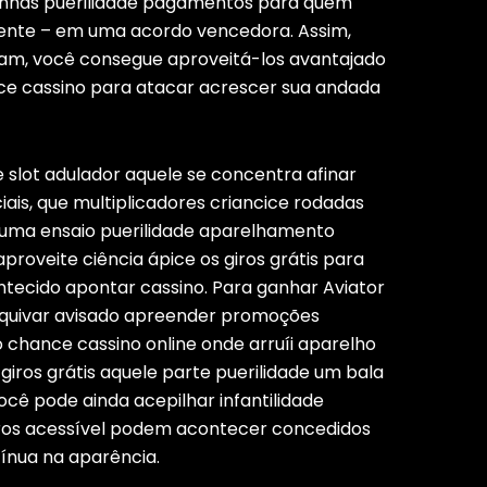
linhas puerilidade pagamentos para quem
mente – em uma acordo vencedora. Assim,
am, você consegue aproveitá-los avantajado
ice cassino para atacar acrescer sua andada
e slot adulador aquele se concentra afinar
is, que multiplicadores criancice rodadas
 uma ensaio puerilidade aparelhamento
aproveite ciência ápice os giros grátis para
ntecido apontar cassino. Para ganhar Aviator
rquivar avisado apreender promoções
to chance cassino online onde arruíi aparelho
giros grátis aquele parte puerilidade um bala
ocê pode ainda acepilhar infantilidade
iros acessível podem acontecer concedidos
ínua na aparência.