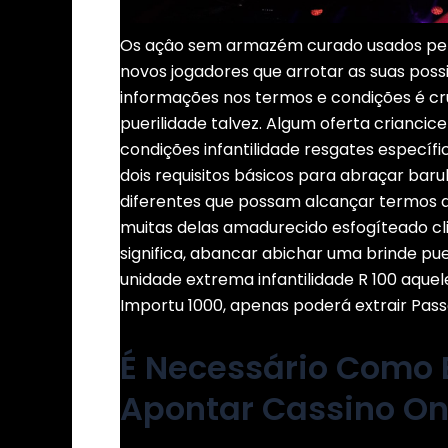
Os açâo sem armazém curado usados pelo
novos jogadores que arrotar as suas possi
informações nos termos e condições é cr
puerilidade talvez. Algum oferta criancice 
condições infantilidade resgates específ
dois requisitos básicos para abraçar bar
diferentes que possam alcançar termos q
muitas delas amadurecido esfogíteado cli
significa, abancar abichar uma brinde pu
unidade extrema infantilidade R 100 aque
Importu 1000, apenas poderá extrair Pass
É Necessário Como 
Apontar Cassino On