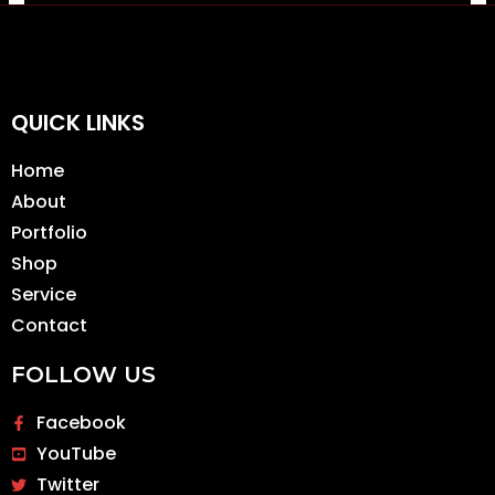
QUICK LINKS
Home
About
Portfolio
Shop
Service
Contact
FOLLOW US
Facebook
YouTube
Twitter