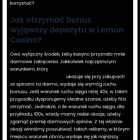
korzystać?
Jak otrzymać bonus
wyjąwszy depozytu w Lemon
Casino?
Owo wyłączny środek, żeby kasyno przyznało mnie
darmowe zakręcenia. Jakkolwiek najczęstszym
warunkiem, który
https://mucha-mayana-
slots.com/troll-hunters/
ukazuje się przy zakupach
ze spinami za darmo, wydaje się wymóg ruchu
bonusu. Jeśli warunek ruchu sięga niżej 40x, w takim
przypadku dysponujemy idealne szanse, ażeby fita
otrzymać. Jednakże, o ile warunek ruchu sięga, dla
przykładu, 100x, wtedy mamy niskie okazje, ażeby
zgarnąć premię darmowych spinów. Z tej właśnie
okazji winniśmy poszukiwać takich reklamy, w którym
miejscu warunek obrotu wydaje się jak najniższy.