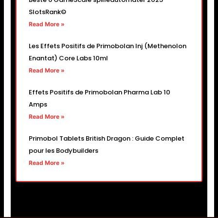
SlotsRank©
Read More »
Les Effets Positifs de Primobolan Inj (Methenolon
Enantat) Core Labs 10ml
Read More »
Effets Positifs de Primobolan Pharma Lab 10
Amps
Read More »
Primobol Tablets British Dragon : Guide Complet
pour les Bodybuilders
Read More »