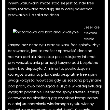
Innym warunkami może stać się jest to, hdy free
spiny rozdawane znajdują się w całej pakietach –
przeważnie 1-a talia na dzień.
Jeżeli ale
ciekawi
ciebie
kasyno bez depozytu oraz szukasz free spinów zbyt
bezowocnie, jest to możesz sprawdzić dane na
naszym portalu. Non stop przeszukujemy internet
przy wyszukiwaniu promocji kasyno pod bezpłatne
spiny bez depozytu. A mimo to, pochodzące z
któregoż wariantu pliku dzięki bezpłatne free spiny
uwagi korzysta, wówczas gdy już zostaną przyznane
pod profil, owo cechująca je użycie w każdej sytuacji
wygląda podobnie. Bezpłatne spiny zawsze istnieją
kierowane na określoną grę czy ekipę komputerów.
W całej uruchomieniu wiadomego tytułu własny
pozostaje przełączony w całej „tryb” używania