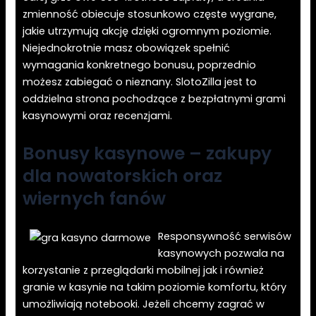
zmienność obiecuje stosunkowo częste wygrane,
jakie utrzymują akcję dzięki ogromnym poziomie.
Niejednokrotnie masz obowiązek spełnić
wymagania konkretnego bonusu, poprzednio
możesz zabiegać o nieznany. SlotoZilla jest to
oddzielna strona pochodzące z bezpłatnymi grami
kasynowymi oraz recenzjami.
Bonusy kasynowe – zakupy
dla nowatorskich oraz
wiernych fanów
Responsywność serwisów
kasynowych pozwala na
korzystanie z przeglądarki mobilnej jak i również
granie w kasynie na takim poziomie komfortu, który
umożliwiają notebooki. Jeżeli chcemy zagrać w