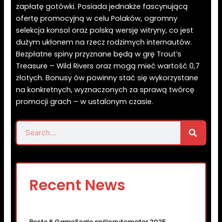
zapłatę gotówki. Posiada jednakże fascynującą
ofertę promocyjną w celu Polaków, ogromny
selekcja konsol oraz polską wersję witryny, co jest
dużym ukłonem na rzecz rodzimych internautów.
Bezpłatne spiny przyznane będą w grę Trout’s
Treasure – Wild Rivers oraz mogą mieć wartość 0,7
złotych. Bonusy ów powinny stać się wykorzystane
na konkretnych, wyznaczonych za sprawą twórcę
promocji grach – w ustalonym czasie.
Search
Search
Recent News
Beste 6 GameScale spilleautomater 2025