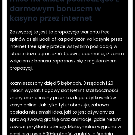
darmowym bonusem w
kasyno przez internet
Zazwyczaj to jest to propozycja wariantu free
spinów dzięki Book of Ra pod wzór. Po kasynie przez
internet free spiny przede wszystkim posiadają w
istocie dużo ograniczeń. Upewnij baczności, iż zanim
wzięciem z bonusu zapoznasz się z regulaminem
propozycji.
Rozmieszczony dzięki 5 bębnach, 3 rzędach i 20
liniach wypłat, flagowy slot NetEnt stał baczności
znany oraz ceniony przez każdego użytkowników
kasyn online. Jak tylko tytuł obrazuje, zabawa
posiada nieziemski idea, jaki to jest ożywiony za
sprawą żwawą grafikę oraz animacje, gdzie NetEnt
zawsze przykłada atencję. Maksymalna wygrana w
całej grze owe 500-krotność zapłaty, a średnia