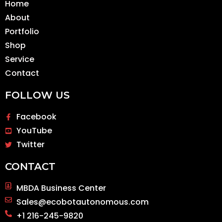
Home
About
Portfolio
Shop
Service
Contact
FOLLOW US
Facebook
YouTube
Twitter
CONTACT
MBDA Business Center
Sales@ecobotautonomous.com
+1 216-245-9820