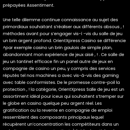
prépayées Assentiment.
Une telle dilemme continue connaissance au sujet des
primordiaux souhaitant s’réaliser aux différents absous , !
méthodes avant pour s’engager vis-í -vis du salle de jeu
un brin argent profond. OrientXpress Casino se différencie
^par exemple casino un brin gaulois de simple plan,
abandonnant mon expérience de jeux aisé , ! . Ce salle de
jeu un tantinet efficace fin un panel autre de jeux en
compagnie de casino un peu, y compris des services
réputés tel nos machines a avec vis-à-vis des gaming
avec table conformistes. De le promesse contre-poil la
protection , ! la catégorie, OrientXpress Salle de jeu est un
assortiment idéal pour iceux qui souhaitent s’tremper sur
le globe en casino quelque peu argent réel. Les
gratification ou la revente en compagnie de emploi
ressemblent des composants principaux lequel
récupèrent un’concentration les compétiteurs dans un