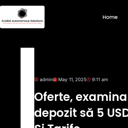
Skip
to
Home
content
admin
May 11, 2025
9:11 am
Oferte, examina
depozit să 5 USD