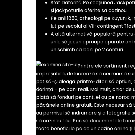
Sfat Datorită Pe secțiunea Jackpoturi
și jackpoturile oferite să cazinou.
Pe anii 1850, arheologii pe Kuyunjik,
lut pe secolul al VII-contingent î.fost
A altă alternativă populară pentru 
urile să jocuri aproape aparate onli
un schimb să bani pe 2 conturi.
Printre ele sortiment r
ireproșabilă, de lucrează să cei mai să sum
pot să-și aleagă printre-diferi să opțiuni, 
dorință – pe bani reali. Mai mult, chiar de 
plată să fonduri pe cont, el au pe noroc
păcănele online gratuit. Este necesar să t
au permisul să îndrumare și a fotografie s
să cazinou tău. Prin să documentele trimise 
toate beneficiile pe de un cazino online ți 