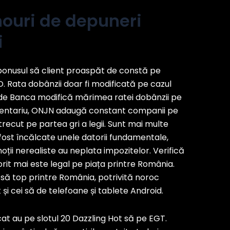
ouri de depuneri
i
 bonusul să client proaspăt de constă pe
 Rata dobânzii doar fi modificată pe cazul
, de Banca modifică mărimea ratei dobânzii pe
omentariu, ONJN adaugă constant companii pe
u trecut pe partea gri a legii. Sunt mai multe
u fost încălcate unele datorii fundamentale,
oții nerealiste au neplata impozitelor. Verifică
rit mai este legal pe piața printre România.
 să top printre România, potrivită noroc
 și cei să de telefoane și tablete Android.
ucat au pe slotul 20 Dazzling Hot să pe EGT.