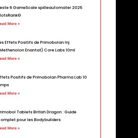
este 6 GameScale spilleautomater 2025
lotsRank©
ead More »
es Effets Positifs de Primobolan Inj
Methenolon Enantat) Core Labs 10ml
ead More »
ffets Positifs de Primobolan Pharma Lab 10
Amps
ead More »
rimobol Tablets British Dragon : Guide
omplet pour les Bodybuilders
ead More »