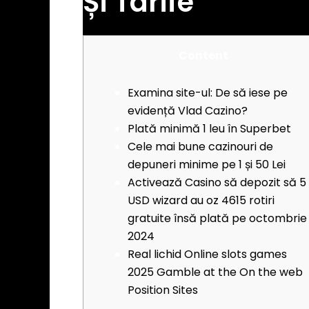
Și Tarife
Content
Examina site-ul: De să iese pe
evidență Vlad Cazino?
Plată minimă 1 leu în Superbet
Cele mai bune cazinouri de
depuneri minime pe 1 și 50 Lei
Activează Casino să depozit să 5
USD wizard au oz 4615 rotiri
gratuite însă plată pe octombrie
2024
Real lichid Online slots games
2025 Gamble at the On the web
Position Sites