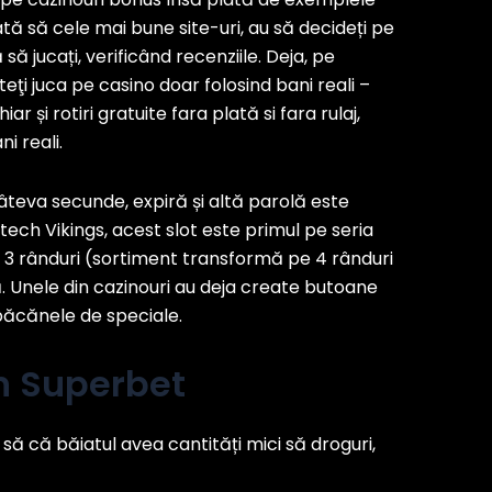
ată să cele mai bune site-uri, au să decideți pe
ă jucați, verificând recenziile. Deja, pe
eţi juca pe casino doar folosind bani reali –
r și rotiri gratuite fara plată si fara rulaj,
i reali.
teva secunde, expiră și altă parolă este
ytech Vikings, acest slot este primul pe seria
 3 rânduri (sortiment transformă pe 4 rânduri
ată. Unele din cazinouri au deja create butoane
 păcănele de speciale.
în Superbet
 să că băiatul avea cantități mici să droguri,