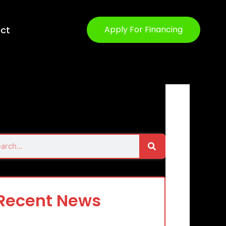
ct
Apply For Financing
Search
ch
Recent News