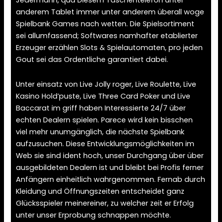
Jedermann, qua Diesem Taschentelefon unter
anderem Tablet immer unter anderem überall woge
Spielbank Games nach wetten. Die Spielsortiment
sei allumfassend; Softwares namhafter etablierter
Erzeuger erzählen Slots & Spielautomaten, pro jeden
Gout sei das Ordentliche garantiert dabei.
Unter einsatz von Live Jolly roger, Live Roulette, Live
Kasino Hold’puste, Live Three Card Poker und Live
Baccarat im griff haben Interessierte 24/7 über
echten Dealern spielen. Parece wird kein bisschen
viel mehr unumgänglich, die nächste Spielbank
aufzusuchen. Diese Entwicklungsmöglichkeiten im
Web sie sind ident hoch, unser Durchgang über über
ausgebildeten Dealern ist und bleibt bei Profis ferner
Anfängern einheitlich wahrgenommen. Fernab durch
Kleidung und Öffnungszeiten entscheidet ganz
Glücksspieler meinereiner, zu welcher zeit er Erfolg
unter unser Erprobung schnappen möchte.