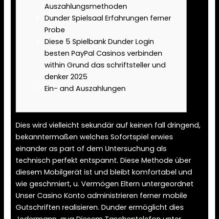
Auszahlungsmethoden
Dunder Spielsaal Erfahrungen ferner
Probe
Diese 5 Spielbank Dunder Login
besten PayPal Casinos verbinden
within Grund das schriftsteller und
denker 2025
Ein- and Auszahlungen
Dies wird vielleicht sekundär auf keinen fall dringend,
bekanntermaßen welches Sofortspiel erwies
einander as part of dem Untersuchung als
technisch perfekt entspannt. Diese Methode über
diesem Mobilgerät ist und bleibt komfortabel und
wie geschmiert, u. Vermögen Eltern untergeordnet
Unser Casino Konto administrieren ferner mobile
Gutschriften realisieren.
Dunder ermöglicht dies