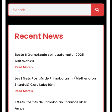
Search
Search
Recent News
Beste 6 GameScale spilleautomater 2025
SlotsRank©
Read More »
Les Effets Positifs de Primobolan Inj (Methenolon
Enantat) Core Labs 10ml
Read More »
Effets Positifs de Primobolan Pharma Lab 10
Amps