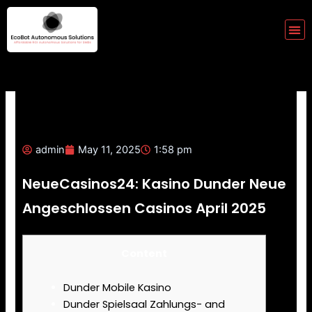
Skip
to
Me
content
admin
May 11, 2025
1:58 pm
NeueCasinos24: Kasino Dunder Neue
Angeschlossen Casinos April 2025
Content
Dunder Mobile Kasino
Dunder Spielsaal Zahlungs- and