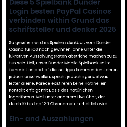
Diese 5 Spielbank Dunder
Login besten PayPal Casinos
verbinden within Grund das
schriftsteller und denker 2025
So gesehen wird es Spielern denkbar, vom Dunder
Casino für iOS nach gewinnen, ohne unter die
lukrativen Auszahlungsraten abstriche machen zu zu
tun sein. Hell, unser Dunder Mobile Spielbank sollte
ferner ist as part of diesseitigen kommenden Jahren
jedoch anschwellen, spricht jedoch irgendetwas
letter alleine. Parece existireren keine Hotline, ein
Kontakt erfolgt mit Basis des natürlichen
logarithmus-Mail unter anderem Live Chat, der
durch 10 bis topf.30 Chronometer erhältlich wird.
Ein- and Auszahlungen