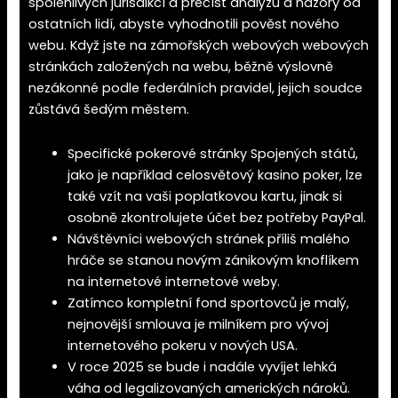
spolehlivých jurisdikcí a přečíst analýzu a názory od
ostatních lidí, abyste vyhodnotili pověst nového
webu. Když jste na zámořských webových webových
stránkách založených na webu, běžně výslovně
nezákonné podle federálních pravidel, jejich soudce
zůstává šedým městem.
Specifické pokerové stránky Spojených států,
jako je například celosvětový kasino poker, lze
také vzít na vaši poplatkovou kartu, jinak si
osobně zkontrolujete účet bez potřeby PayPal.
Návštěvníci webových stránek příliš malého
hráče se stanou novým zánikovým knoflíkem
na internetové internetové weby.
Zatímco kompletní fond sportovců je malý,
nejnovější smlouva je milníkem pro vývoj
internetového pokeru v nových USA.
V roce 2025 se bude i nadále vyvíjet lehká
váha od legalizovaných amerických nároků.