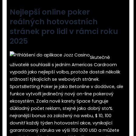
Nejlepší online poker
reálných hotovostních
stránek pro lidi v rámci roku
2025
Skutečně
uživatelé souhlasili s jedním Americas Cardroom
vypadá jako nejlepší volba, protože dostali několik
stížností týkajících se webových stránek.
SportsBetting Poker je jako Betonline v dodávce, ale
funkce vytvořil jedinečný nový on-line pokerový
ekosystém. Zcela nové karety Space funguje
důkladný počet reklam, stejně jako dobrý sto%
nejranější bonus za založený na webu, $ 10, 100
dovnitř každý týden hotovostní akce, vynikající
garantovaný záruka ve výši 150 000 USD a můžete