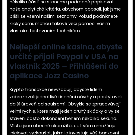
několika částí se staneme podrobně popisovat
naše analytická kritéria, abychom popsali, jak jsme
přišli se všemi našimi seznamy.
Pokud podniknete
kroky sami, mohou takové věci pomoci vašim
vlastním testovacím technikám.
Nejlepší online kasina, abyste
určitě přijali Paypal v USA na
vlastník 2025 – Přihlášení do
aplikace Jozz Casino
Krypto transakce nevyžadují, abyste lidem
zobrazovali jednotlivé finanční návrhy a poskytovali
další úroveň od soukromí. Obvykle se zpracovávají
velmi rychle, které mají jeden druhý skládky a vy se
staveni často dokončeni během několika sekund.
Místa jsou obecně okamžitá, což vám umožňuje
iniciovat vyzkoušet, jakmile investuje váš bankovní