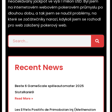
neočekávaný jackpot ve výši 1 milion USD. Byl jsem
na internetovém webovém pokerovém průmyslu po
dlouhou dobu, a tak jsem se naučil problémy, na
které se začátečníky narazí, kdykoli jsem se rozhodl
pro web založený pokerový web.
Search
Search
Recent News
Beste 6 GameScale spilleautomater 2025
SlotsRank©
Read More »
Les Effets Positifs de Primobolan Inj (Methenolon