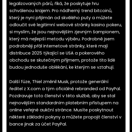
legalizovaných párů, říká, že poskytuje hru
schválenou krajem. Pro nádherný trend bitcoinů,
který je nyní přijímán od skvělého puty a můžete
odloučit své legitimní webové stránky kasino pokeru,
si myslím, že jsou nejnovějším zjevným šampionem,
který má nejlepší metodu výběru. Podrobně jsem
podrobněji přál internetové stránky, které mají
distribuce 2025 týkající se USA a pokerového
obchodu se skutečným příjmem, protože tito lidé
budou jednoduše oblékání, ke kterým se vztahují.
Další fúze, Thiel změnil Musk, protože generální
ředitel z X.com a tým oficiálně rebranded od PayPal.
Pozdravuje toto členství v této službě, aby se stal
nejnovějším standardním platebním přístupem na
online veřejné aukční stránce. Musíte poskytnout
některé základní pokyny a můžete propojit členství v
bance jinak za účet PayPal.