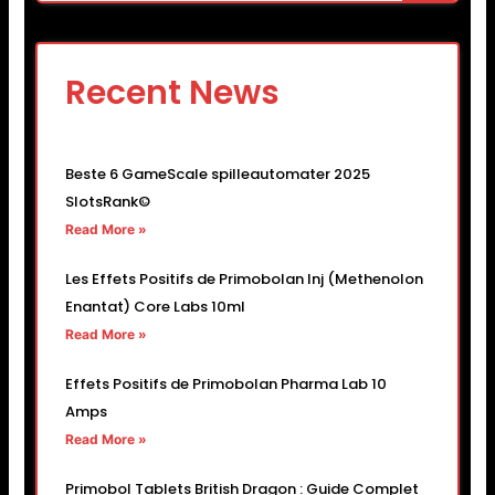
Recent News
Beste 6 GameScale spilleautomater 2025
SlotsRank©
Read More »
Les Effets Positifs de Primobolan Inj (Methenolon
Enantat) Core Labs 10ml
Read More »
Effets Positifs de Primobolan Pharma Lab 10
Amps
Read More »
Primobol Tablets British Dragon : Guide Complet