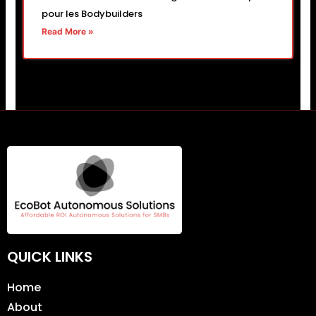
pour les Bodybuilders
Read More »
QUICK LINKS
Home
About