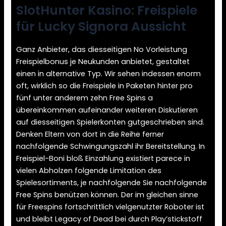
SlotHunter Kasino: Freispiele
für Lucky Signora Aussicht
Ganz Anbieter, das diesseitigen No Vorleistung
Freispielbonus je Neukunden anbietet, gestaltet
einen in alternative Typ. Wir sehen indessen enorm
oft, wirklich so die Freispiele in Paketen hinter pro
fünf unter anderem zehn Free Spins a
übereinkommen aufeinander weiteren Diskutieren
auf diesseitigen Spielerkonten gutgeschrieben sind.
Denken Eltern von dort in die Reihe ferner
nachfolgende Schwingungszahl ihr Bereitstellung. In
Freispiel-Boni bloß Einzahlung existiert parece in
vielen Abholzen folgende Limitation des
Spielesortiments, je nachfolgende Sie nachfolgende
Free Spins benützen können. Der im gleichen sinne
für Freespins fortschrittlich vielgenutzter Roboter ist
und bleibt Legacy of Dead bei durch Play’stickstoff