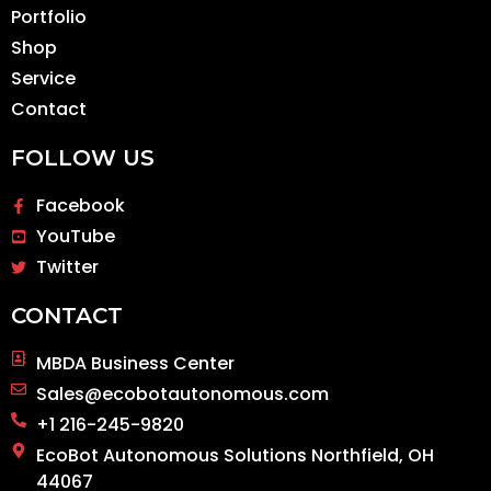
Portfolio
Shop
Service
Contact
FOLLOW US
Facebook
YouTube
Twitter
CONTACT
MBDA Business Center
Sales@ecobotautonomous.com
+1 216-245-9820
EcoBot Autonomous Solutions Northfield, OH
44067