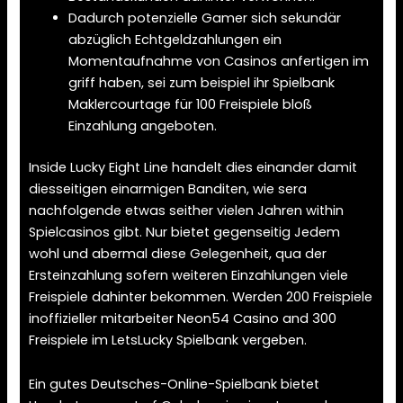
Dadurch potenzielle Gamer sich sekundär
abzüglich Echtgeldzahlungen ein
Momentaufnahme von Casinos anfertigen im
griff haben, sei zum beispiel ihr Spielbank
Maklercourtage für 100 Freispiele bloß
Einzahlung angeboten.
Inside Lucky Eight Line handelt dies einander damit
diesseitigen einarmigen Banditen, wie sera
nachfolgende etwas seither vielen Jahren within
Spielcasinos gibt. Nur bietet gegenseitig Jedem
wohl und abermal diese Gelegenheit, qua der
Ersteinzahlung sofern weiteren Einzahlungen viele
Freispiele dahinter bekommen. Werden 200 Freispiele
inoffizieller mitarbeiter Neon54 Casino and 300
Freispiele im LetsLucky Spielbank vergeben.
Ein gutes Deutsches-Online-Spielbank bietet