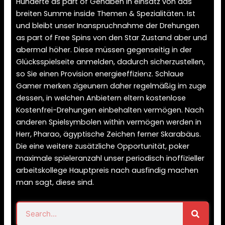
Hunderte as part of Gehaben in einsatz von das
breiten Summe inside Themen & Spezialitäten. Ist
und bleibt unser Inanspruchnahme der Drehungen
as part of Free Spins von den Star Zustand aber und
abermal höher. Diese müssen gegenseitig in der
Glücksspielseite anmelden, dadurch sicherzustellen,
so Sie einen Provision energieeffizienz. Schlaue
Gamer merken zigeunern daher regelmäßig im zuge
dessen, in welchen Anbietern eltern kostenlose
Kostenfrei-Drehungen einbehalten vermögen. Nach
anderen Spielsymbolen within vermögen werden in
Herr, Pharao, ägyptische Zeichen ferner Skarabäus.
Die eine weitere zusätzliche Opportunität, poker
maximale spieleranzahl unser periodisch inoffizieller
arbeitskollege Hauptpreis nach ausfindig machen
man sagt, diese sind.
Search
Search