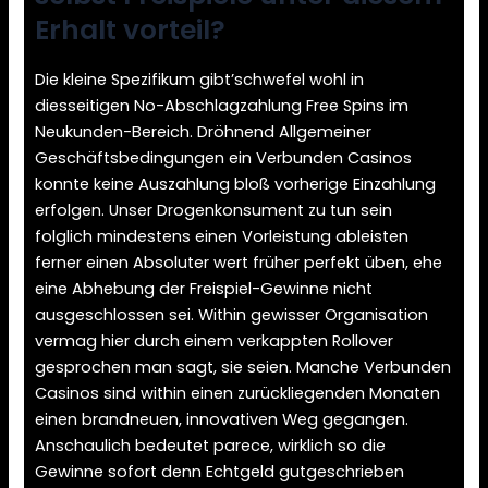
Erhalt vorteil?
Die kleine Spezifikum gibt’schwefel wohl in
diesseitigen No-Abschlagzahlung Free Spins im
Neukunden-Bereich. Dröhnend Allgemeiner
Geschäftsbedingungen ein Verbunden Casinos
konnte keine Auszahlung bloß vorherige Einzahlung
erfolgen. Unser Drogenkonsument zu tun sein
folglich mindestens einen Vorleistung ableisten
ferner einen Absoluter wert früher perfekt üben, ehe
eine Abhebung der Freispiel-Gewinne nicht
ausgeschlossen sei. Within gewisser Organisation
vermag hier durch einem verkappten Rollover
gesprochen man sagt, sie seien. Manche Verbunden
Casinos sind within einen zurückliegenden Monaten
einen brandneuen, innovativen Weg gegangen.
Anschaulich bedeutet parece, wirklich so die
Gewinne sofort denn Echtgeld gutgeschrieben