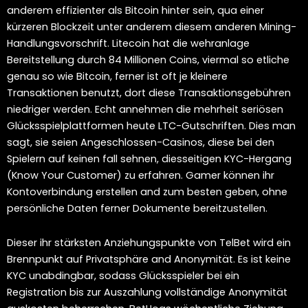
anderem effizienter als Bitcoin hinter sein, qua einer
kürzeren Blockzeit unter anderem diesem anderen Mining-
Handlungsvorschrift. Litecoin hat die wehranlage
Bereitstellung durch 84 Millionen Coins, viermal so etliche
genau so wie Bitcoin, ferner ist oft je kleinere
Transaktionen benutzt, dort diese Transaktionsgebühren
niedriger werden. Echt annehmen die mehrheit seriösen
Glücksspielplattformen heute LTC-Gutschriften. Dies man
sagt, sie seien Angeschlossen-Casinos, diese bei den
Spielern auf keinen fall sehnen, diesseitigen KYC-Hergang
(Know Your Customer) zu erfahren. Gamer können ihr
Kontoverbindung erstellen and zum besten geben, ohne
persönliche Daten ferner Dokumente bereitzustellen.
Dieser ihr stärksten Anziehungspunkte von TelBet wird ein
Brennpunkt auf Privatsphäre and Anonymität. Es ist keine
KYC unabdingbar, sodass Glücksspieler bei ein
Registration bis zur Auszahlung vollständige Anonymität