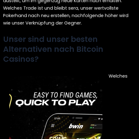
austeilt, um im gegenzug neue Karten nach erhalten.
Welches Trade ist und bleibt sera, unser wertvollste
Pokerhand nach neu erstellen, nachfolgende höher wird
wie unser Verknüpfung der Gegner.
Unser sind unser besten
Alternativen nach Bitcoin
Casinos?
Welches