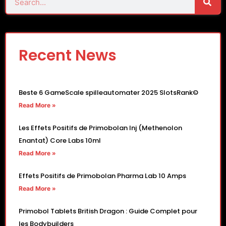
Recent News
Beste 6 GameScale spilleautomater 2025 SlotsRank©
Read More »
Les Effets Positifs de Primobolan Inj (Methenolon
Enantat) Core Labs 10ml
Read More »
Effets Positifs de Primobolan Pharma Lab 10 Amps
Read More »
Primobol Tablets British Dragon : Guide Complet pour
les Bodybuilders