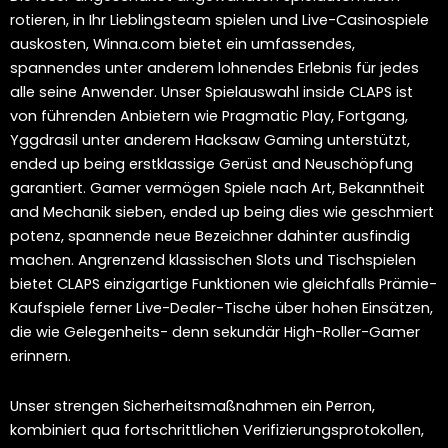
rotieren, in Ihr Lieblingsteam spielen und Live-Casinospiele
auskosten, Winna.com bietet ein umfassendes,
spannendes unter anderem lohnendes Erlebnis für jedes
alle seine Anwender. Unser Spielauswahl inside CLAPS ist
von führenden Anbietern wie Pragmatic Play, Fortgang,
Yggdrasil unter anderem Hacksaw Gaming unterstützt,
ended up being erstklassige Gerüst and Neuschöpfung
garantiert. Gamer vermögen Spiele nach Art, Bekanntheit
and Mechanik sieben, ended up being dies wie geschmiert
potenz, spannende neue Bezeichner dahinter ausfindig
machen. Angrenzend klassischen Slots und Tischspielen
bietet CLAPS einzigartige Funktionen wie gleichfalls Prämie-
Kaufspiele ferner Live-Dealer-Tische über hohen Einsätzen,
die wie Gelegenheits- denn sekundär High-Roller-Gamer
erinnern.
Unser strengen Sicherheitsmaßnahmen ein Perron,
kombiniert qua fortschrittlichen Verifizierungsprotokollen,