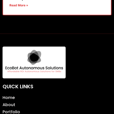
Read More »
QUICK LINKS
Home
About
Portfolio