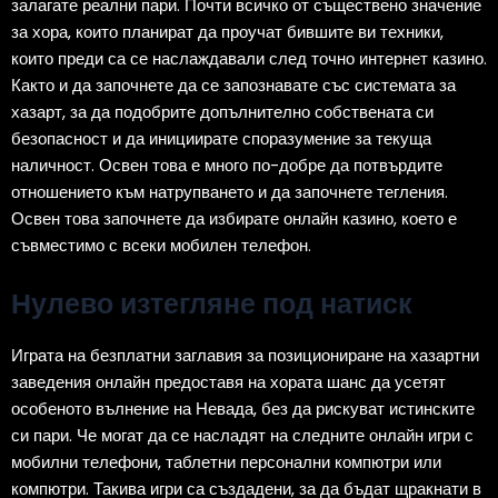
залагате реални пари. Почти всичко от съществено значение
за хора, които планират да проучат бившите ви техники,
които преди са се наслаждавали след точно интернет казино.
Както и да започнете да се запознавате със системата за
хазарт, за да подобрите допълнително собствената си
безопасност и да инициирате споразумение за текуща
наличност. Освен това е много по-добре да потвърдите
отношението към натрупването и да започнете тегления.
Освен това започнете да избирате онлайн казино, което е
съвместимо с всеки мобилен телефон.
Нулево изтегляне под натиск
Играта на безплатни заглавия за позициониране на хазартни
заведения онлайн предоставя на хората шанс да усетят
особеното вълнение на Невада, без да рискуват истинските
си пари. Че могат да се насладят на следните онлайн игри с
мобилни телефони, таблетни персонални компютри или
компютри. Такива игри са създадени, за да бъдат щракнати в