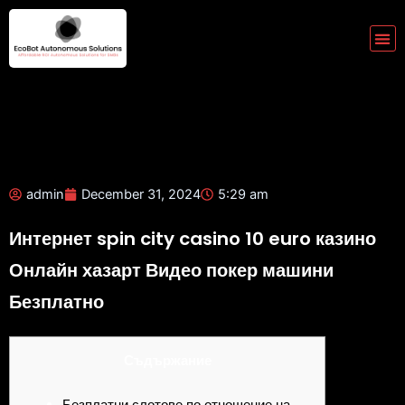
Skip
to
Me
content
admin
December 31, 2024
5:29 am
Интернет spin city casino 10 euro казино
Онлайн хазарт Видео покер машини
Безплатно
Съдържание