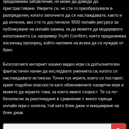
предизвиква забавление, но може да доведе до
пристрастяване. Уверете се, че сте го преобразували в
разпределен, когато започнете да се наслаждавате, както и
да изчезне, ако сте го достигнали. 1000 онлайн ресурси за
публикуване на онлайн казина, за да можете да модерирате
използването си, например Truth Confirm, което предизвиква
изскачащ прозорец, който напомня на всеки да се нуждае от
бриз.
Безплатните интернет казино видео игри са допълнителен
фантастичен начин да изследвате уменията си, когато се
наслаждавате истински. Точно тук игрите, които се поставят,
крият подобни опасности като обикновените хазартни игри и
можете да играете това, за което имате скорост. Те са по-
безопасни за разглеждане в сравнение с много горещи
онлайн игри с колела, тъй като блек джек и иницииране на
блек джак.
Sear
Search