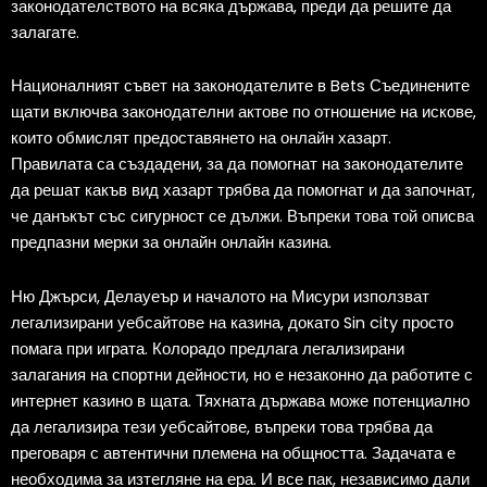
законодателството на всяка държава, преди да решите да
залагате.
Националният съвет на законодателите в Bets Съединените
щати включва законодателни актове по отношение на искове,
които обмислят предоставянето на онлайн хазарт.
Правилата са създадени, за да помогнат на законодателите
да решат какъв вид хазарт трябва да помогнат и да започнат,
че данъкът със сигурност се дължи. Въпреки това той описва
предпазни мерки за онлайн онлайн казина.
Ню Джърси, Делауеър и началото на Мисури използват
легализирани уебсайтове на казина, докато Sin city просто
помага при играта. Колорадо предлага легализирани
залагания на спортни дейности, но е незаконно да работите с
интернет казино в щата. Тяхната държава може потенциално
да легализира тези уебсайтове, въпреки това трябва да
преговаря с автентични племена на общността. Задачата е
необходима за изтегляне на ера. И все пак, независимо дали