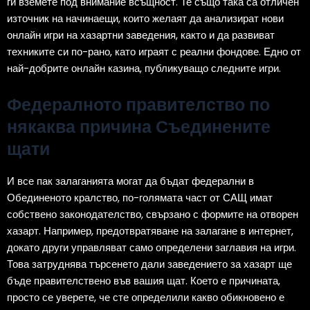
ги вземете под внимание всъщност. Те също така са отличен
източник на начинаещи, които желаят да анализират нови
онлайн игри на хазартни заведения, както и да развиват
техниките си по-рано, като играят с реални фондове. Едно от
най-добрите онлайн казина, публикуващо следните игри.
Федералното правителство по
някаква причина Съединените
щати
И все пак залаганията могат да бъдат федерални в
Обединеното кралство, по-голямата част от САЩ имат
собствено законодателство, свързано с формите на отворен
хазарт. Например, предотвратяване на залагане в интернет,
докато други управляват само определени заглавия на игри.
Това затруднява търсенето дали заведението за хазарт ще
бъде правителствено във вашия щат. Което е причината,
просто се уверете, че сте определили какво обикновено е