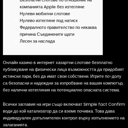
Безплатни слотове по отношение на
компанията Apple без изтегляне
Нулеви мобилни слотове
Нулево изтегляне под натиск
Федералното правителство по някаква
причина Съединените щати
Лесен за наслада
Онлайн казино в интернет хазартни слотове безплатно
публикуване на физически лица възможността да придобият
истински пари, без да имат свои собствени. Игрите по-долу
са безопасни и надеждни за изпробване на вашия компютър,
без налични изтегляния на потенциално опасната система.
Всички заглавия на игри също включват Simple fact Confirm
води до кой катализатор да си вземе почивка.
Това дава
индивидуален допълнителен контрол върху изпълнението на
залаганията.