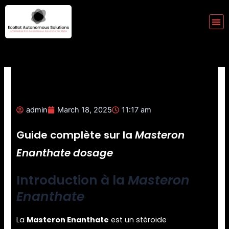
Skip
to
Me
content
admin
March 18, 2025
11:17 am
Guide complète sur la
Masteron
Enanthate dosage
Introduction à la
Masteron
Enanthate
La
Masteron Enanthate
est un stéroïde