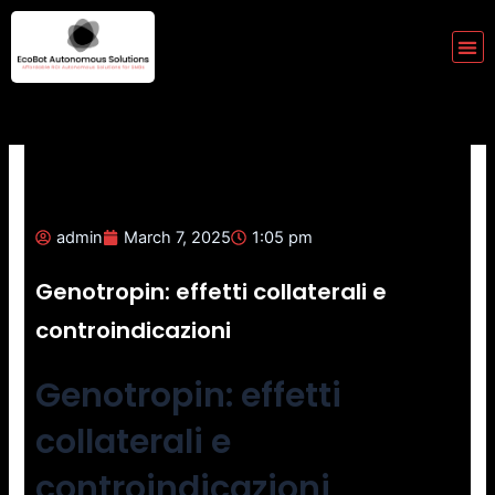
Skip
to
Me
content
admin
March 7, 2025
1:05 pm
Genotropin: effetti collaterali e
controindicazioni
Genotropin: effetti
collaterali e
controindicazioni