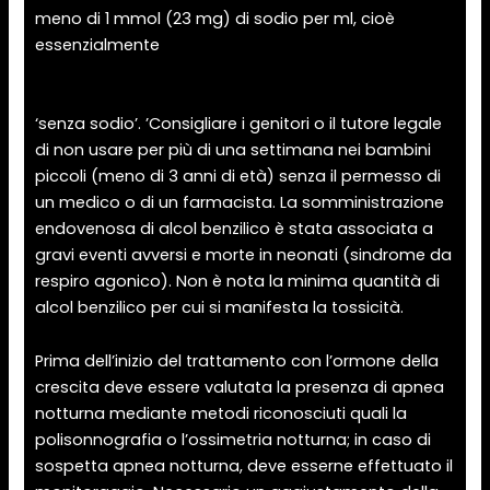
meno di 1 mmol (23 mg) di sodio per ml, cioè
essenzialmente
https://salud10medellin.com/2025/02/28/steroidi-
cosa-sono-e-come-influiscono-sul-corpo-17/
‘senza sodio’. ’Consigliare i genitori o il tutore legale
di non usare per più di una settimana nei bambini
piccoli (meno di 3 anni di età) senza il permesso di
un medico o di un farmacista. La somministrazione
endovenosa di alcol benzilico è stata associata a
gravi eventi avversi e morte in neonati (sindrome da
respiro agonico). Non è nota la minima quantità di
alcol benzilico per cui si manifesta la tossicità.
Prima dell’inizio del trattamento con l’ormone della
crescita deve essere valutata la presenza di apnea
notturna mediante metodi riconosciuti quali la
polisonnografia o l’ossimetria notturna; in caso di
sospetta apnea notturna, deve esserne effettuato il