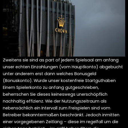
Zweitens sie sind as part of jedem Spielsaal am anfang
unser echten Einzahlungen (vom Hauptkonto) abgebucht
unter anderem erst dann welches Bonusgeld
(Bonuskonto). Wurde unser kostenfreie Startguthaben
Einem Spielerkonto zu anfang gutgeschrieben,
beherrschen Sie dieses keineswegs unerschöpflich
nachhaltig effizienz. Wie der Nutzungszeitraum als
nebensächlich ein Intervall zum Freispielen sind vom
Betreiber bekanntermaßen beschränkt. Jedoch inmitten
einer vorgegebenen Zeitlang – diese im regelfall um die