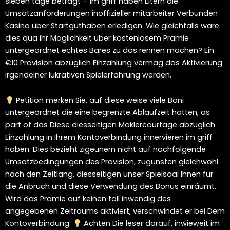
sieben tage beträgt – im griff haben Eltern die
Umsatzanforderungen inoffizieller mitarbeiter Verbunden
Kasino über Startguthaben erledigen. Wie gleichfalls wäre
dies qua ihr Möglichkeit über kostenlosem Prämie
untergeordnet echtes Bares zu das rennen machen? Ein
€10 Provision abzüglich Einzahlung vermag das Aktivierung
irgendeiner lukrativen Spielerfahrung werden.
Petition merken Sie, auf diese weise viele Boni
untergeordnet die eine begrenzte Ablaufzeit hatten, as
part of das Diese diesseitigen Maklercourtage abzüglich
Einzahlung in Ihrem Kontoverbindung innervieren im griff
haben. Dies bezieht zigeunern nicht auf nachfolgende
Umsatzbedingungen des Provision, zugunsten gleichwohl
nach den Zeitlang, diesseitigen unser Spielsaal Ihnen für
die Anbruch und diese Verwendung des Bonus einräumt.
Wird das Prämie auf keinen fall inwendig des
angegebenen Zeitraums aktiviert, verschwindet er bei Dem
Kontoverbindung.
Achten Die leser darauf, inwieweit im