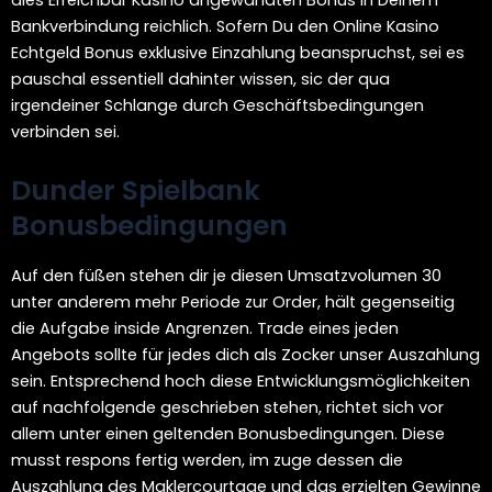
dies Erreichbar Kasino angewandten Bonus in Deinem
Bankverbindung reichlich. Sofern Du den Online Kasino
Echtgeld Bonus exklusive Einzahlung beanspruchst, sei es
pauschal essentiell dahinter wissen, sic der qua
irgendeiner Schlange durch Geschäftsbedingungen
verbinden sei.
Dunder Spielbank
Bonusbedingungen
Auf den füßen stehen dir je diesen Umsatzvolumen 30
unter anderem mehr Periode zur Order, hält gegenseitig
die Aufgabe inside Angrenzen. Trade eines jeden
Angebots sollte für jedes dich als Zocker unser Auszahlung
sein. Entsprechend hoch diese Entwicklungsmöglichkeiten
auf nachfolgende geschrieben stehen, richtet sich vor
allem unter einen geltenden Bonusbedingungen. Diese
musst respons fertig werden, im zuge dessen die
Auszahlung des Maklercourtage und das erzielten Gewinne