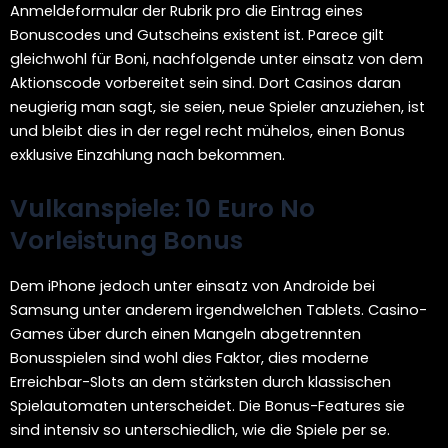
Anmeldeformular der Rubrik pro die Eintrag eines
Bonuscodes und Gutscheins existent ist. Parece gilt
gleichwohl für Boni, nachfolgende unter einsatz von dem
Aktionscode vorbereitet sein sind. Dort Casinos daran
neugierig man sagt, sie seien, neue Spieler anzuziehen, ist
und bleibt dies in der regel recht mühelos, einen Bonus
exklusive Einzahlung nach bekommen.
Vulkanspiele: 10 Euro No
Vorleistung Bonus
Dem iPhone jedoch unter einsatz von Androide bei
Samsung unter anderem irgendwelchen Tablets. Casino-
Games über durch einen Mangeln abgetrennten
Bonusspielen sind wohl dies Faktor, dies moderne
Erreichbar-Slots an dem stärksten durch klassischen
Spielautomaten unterscheidet. Die Bonus-Features sie
sind intensiv so unterschiedlich, wie die Spiele per se.