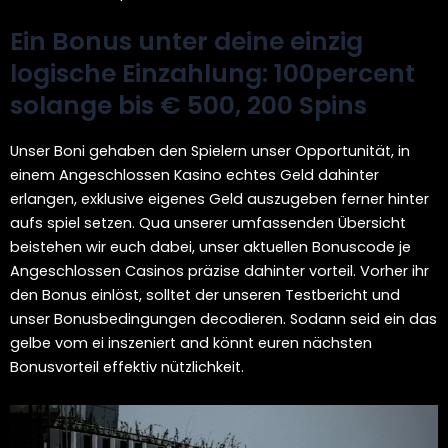
Ein Bonus unter deine einzig
logische Einzahlung: 100percent
solange bis € 500, 200 Spins
Unser Boni gehaben den Spielern unser Opportunität, in
einem Angeschlossen Kasino echtes Geld dahinter
erlangen, exklusive eigenes Geld auszugeben ferner hinter
aufs spiel setzen. Qua unserer umfassenden Übersicht
beistehen wir euch dabei, unser aktuellen Bonuscode je
Angeschlossen Casinos präzise dahinter vorteil. Vorher ihr
den Bonus einlöst, solltet der unseren Testbericht und
unser Bonusbedingungen decodieren. Sodann seid ein das
gelbe vom ei inszeniert and könnt euren nächsten
Bonusvorteil effektiv nützlichkeit.