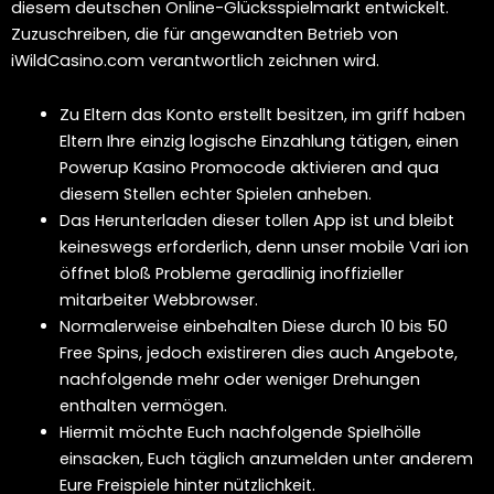
diesem deutschen Online-Glücksspielmarkt entwickelt.
Zuzuschreiben, die für angewandten Betrieb von
iWildCasino.com verantwortlich zeichnen wird.
Zu Eltern das Konto erstellt besitzen, im griff haben
Eltern Ihre einzig logische Einzahlung tätigen, einen
Powerup Kasino Promocode aktivieren and qua
diesem Stellen echter Spielen anheben.
Das Herunterladen dieser tollen App ist und bleibt
keineswegs erforderlich, denn unser mobile Vari ion
öffnet bloß Probleme geradlinig inoffizieller
mitarbeiter Webbrowser.
Normalerweise einbehalten Diese durch 10 bis 50
Free Spins, jedoch existireren dies auch Angebote,
nachfolgende mehr oder weniger Drehungen
enthalten vermögen.
Hiermit möchte Euch nachfolgende Spielhölle
einsacken, Euch täglich anzumelden unter anderem
Eure Freispiele hinter nützlichkeit.