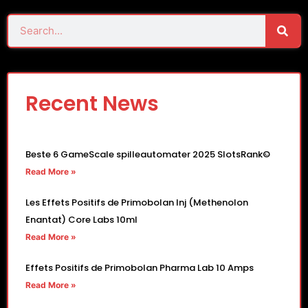
Sear
Search
Recent News
Beste 6 GameScale spilleautomater 2025 SlotsRank©
Read More »
Les Effets Positifs de Primobolan Inj (Methenolon
Enantat) Core Labs 10ml
Read More »
Effets Positifs de Primobolan Pharma Lab 10 Amps
Read More »