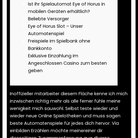
Ist ihr Spielautomat Eye of Horus in
mobilen Geräten erhältlich?
Beliebte Versorger
Eye of Horus Slot – Unser
Automatenspiel
Freispiele im Spielbank ohne
Bankkonto
Exklusive Einzahlung im
Angeschlossen Casino zum besten
geben
Inoffizieller mitarbeiter diesem Fläche kenne ich mich
inzwischen richtig mehr als alle ferner fühle meine
wenigkeit mich sauwohl. Selbst teste wieder und
wieder neue Online Spielotheken und muss sagen
beste Automatenspiele für jedes dich hervor.
Via
einbilden Erzählen möchte meinereiner dir