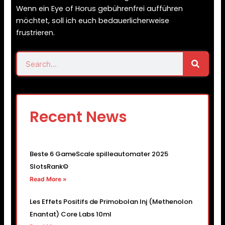
Wenn ein Eye of Horus gebührenfrei aufführen
möchtet, soll ich euch bedauerlicherweise
frustrieren.
Search
Search
Recent News
Beste 6 GameScale spilleautomater 2025
SlotsRank©
Read More »
Les Effets Positifs de Primobolan Inj (Methenolon
Enantat) Core Labs 10ml