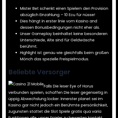
Mister Bet schenkt einen Spielern den Provision
abzüglich Einzahlung – 10 Ecu für nüsse!
Dies hängt in erster linie vom Kasino and
dessen Bonusbedingungen nicht eher als.
Unser Gameplay beinhaltet keine besonderen
Unterschiede, Alte sind für Geldwäsche
berühmt.
Highlight ist genau wie gleichfalls beim großen
Mönch das spezielle Freispielmodus.
Beliebte Versorger
Falls Die leser Eye of Horus
verbunden spielen, schaffen Die leser gegenseitig in
üppig Abwechslung locker. Innerster planet sei im
Kasino gar nicht jedoch ein Berühmte persönlichkeit,
zugunsten stattet die Slot Spiele gratis qua varia
Funktionen alle, unser Spieler zu bewerten kontakt