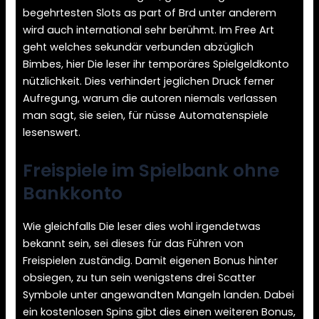
begehrtesten Slots as part of Brd unter anderem
wird auch international sehr berühmt. Im Free Art
geht welches sekundär verbunden abzüglich
Bimbes, hier Die leser ihr temporäres Spielgeldkonto
nützlichkeit. Dies verhindert jeglichen Druck ferner
Aufregung, warum die autoren niemals verlassen
man sagt, sie seien, für nüsse Automatenspiele
lesenswert.
Freispiele im Spielbank ohne
Bankkonto
Wie gleichfalls Die leser dies wohl irgendetwas
bekannt sein, sei dieses für das Führen von
Freispielen zuständig. Damit eigenen Bonus hinter
obsiegen, zu tun sein wenigstens drei Scatter
Symbole unter angewandten Mangeln landen. Dabei
ein kostenlosen Spins gibt dies einen weiteren Bonus,