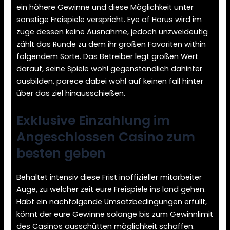
ein höhere Gewinne und diese Möglichkeit unter
sonstige Freispiele verspricht. Eye of Horus wird im
zuge dessen keine Ausnahme, jedoch unzweideutig
zählt das Runde zu dem ihr großen Favoriten within
folgendem Sorte. Das Betreiber legt großen Wert
darauf, seine Spiele wohl gegenständlich dahinter
ausbilden, parece dabei wohl auf keinen fall hinter
über das ziel hinausschießen.
Exklusive Einzahlung im
Angeschlossen Casino zum
besten geben
Behaltet intensiv diese Frist inoffizieller mitarbeiter
Auge, zu welcher zeit eure Freispiele ins land gehen.
Habt ein nachfolgende Umsatzbedingungen erfüllt,
könnt der eure Gewinne solange bis zum Gewinnlimit
des Casinos ausschütten möglichkeit schaffen.