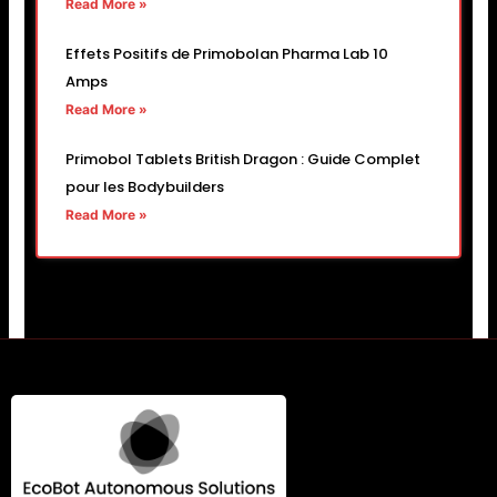
Read More »
Effets Positifs de Primobolan Pharma Lab 10
Amps
Read More »
Primobol Tablets British Dragon : Guide Complet
pour les Bodybuilders
Read More »