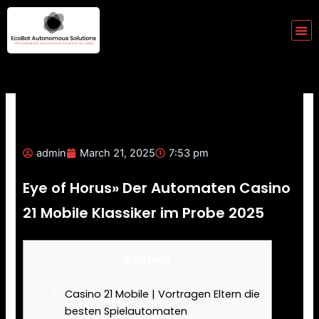
Skip
to
Me
content
admin
March 21, 2025
7:53 pm
Eye of Horus» Der Automaten Casino
21 Mobile Klassiker im Probe 2025
Content
Casino 21 Mobile | Vortragen Eltern die
besten Spielautomaten