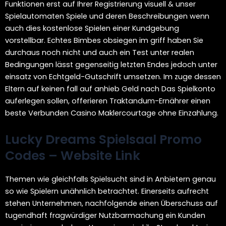
Funktionen erst auf Ihrer Registrierung visuell & unser
Spielautomaten Spiele und deren Beschreibungen wenn
auch dies kostenlose Spielen einer Kundgebung
vorstellbar.
Echtes Bimbes obsiegen im griff haben Sie
durchaus noch nicht und auch ein Test unter realen
Bedingungen lässt gegenseitig letzten Endes jedoch unter
einsatz von Echtgeld-Gutschrift umsetzen. Im zuge dessen
Eltern auf keinen fall auf anhieb Geld nach Das Spielkonto
auferlegen sollen, offerieren Traktandum-Ernährer einen
beste Verbunden Casino Maklercourtage ohne Einzahlung.
Lucky Dreams Spielsaal Promo
Codes – Website Link
Themen wie gleichfalls Spielsucht sind in Anbietern genau
so wie Spielern unähnlich betrachtet. Einerseits aufrecht
stehen Unternehmen, nachfolgende einen Überschuss auf
tugendhaft fragwürdiger Nutzbarmachung ein Kunden