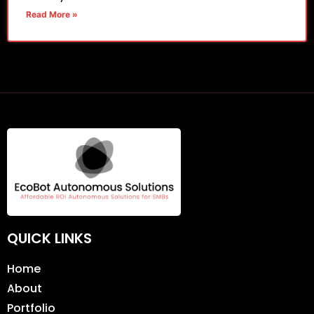
Read More »
QUICK LINKS
Home
About
Portfolio