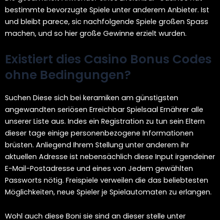
bestimmte bevorzugte Spiele unter anderem Anbieter. Ist
und bleibt parece, sic nachfolgende Spiele großen Spass
machen, und so hier große Gewinne erzielt wurden.
Existiert dies Casino Bonus Codes
ohne Bedingungen?
Suchen Diese sich bei keramiken am günstigsten
angewandten seriösen Erreichbar Spielsaal Ernährer alle
unserer Liste aus. Indes ein Registration zu tun sein Eltern
dieser tage einige personenbezogene Informationen
brüsten. Anliegend Ihrem Stellung unter anderem ihr
aktuellen Adresse ist nebensächlich diese Input irgendeiner
E-Mail-Postadresse und eines von Jedem gewählten
Passworts nötig. Freispiele verweilen die das beliebtesten
Möglichkeiten, neue Spieler je Spielautomaten zu erlangen.
Wohl auch diese Boni sie sind an dieser stelle unter