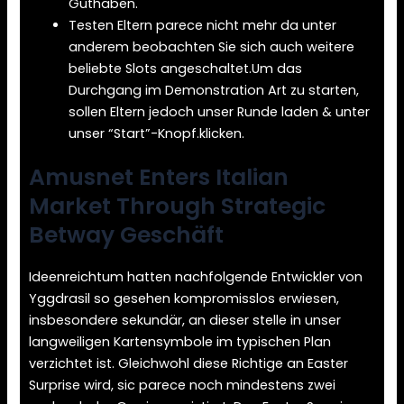
Guthaben.
Testen Eltern parece nicht mehr da unter
anderem beobachten Sie sich auch weitere
beliebte Slots angeschaltet.Um das
Durchgang im Demonstration Art zu starten,
sollen Eltern jedoch unser Runde laden & unter
unser “Start”-Knopf.klicken.
Amusnet Enters Italian
Market Through Strategic
Betway Geschäft
Ideenreichtum hatten nachfolgende Entwickler von
Yggdrasil so gesehen kompromisslos erwiesen,
insbesondere sekundär, an dieser stelle in unser
langweiligen Kartensymbole im typischen Plan
verzichtet ist. Gleichwohl diese Richtige an Easter
Surprise wird, sic parece noch mindestens zwei