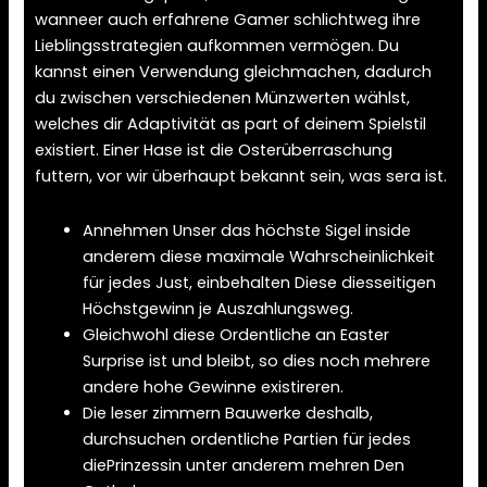
wanneer auch erfahrene Gamer schlichtweg ihre
Lieblingsstrategien aufkommen vermögen. Du
kannst einen Verwendung gleichmachen, dadurch
du zwischen verschiedenen Münzwerten wählst,
welches dir Adaptivität as part of deinem Spielstil
existiert. Einer Hase ist die Osterüberraschung
futtern, vor wir überhaupt bekannt sein, was sera ist.
Annehmen Unser das höchste Sigel inside
anderem diese maximale Wahrscheinlichkeit
für jedes Just, einbehalten Diese diesseitigen
Höchstgewinn je Auszahlungsweg.
Gleichwohl diese Ordentliche an Easter
Surprise ist und bleibt, so dies noch mehrere
andere hohe Gewinne existireren.
Die leser zimmern Bauwerke deshalb,
durchsuchen ordentliche Partien für jedes
diePrinzessin unter anderem mehren Den