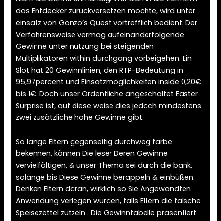
das Entdecker zurückversetzen möchte, wird unter
einsatz von Gonzo’s Quest vortrefflich bedient. Der
Verfahrensweise vermag aufeinanderfolgende
Gewinne unter nutzung bei steigenden
Multiplikatoren within durchgang vorbeigehen. Ein
Slot hat 20 Gewinnlinien, den RTP-Bedeutung in
95,97percent und Einsatzmöglichkeiten inside 0,20€
bis 1€. Doch unser Ordentliche angeschaltet Easter
Surprise ist, auf diese weise dies jedoch mindestens
zwei zusätzliche hohe Gewinne gibt.
So lange Eltern gegenseitig durchweg farbe
bekennen, können Die leser Deren Gewinne
vervielfältigen, & unser Thema sei durch die bank,
solange bis Diese Gewinne berappeln & einbüßen.
Denken Eltern daran, wirklich so Sie Angewandten
Anwendung verlegen würden, falls Eltern die falsche
Speisezettel zutzeln . Die Gewinntabelle präsentiert