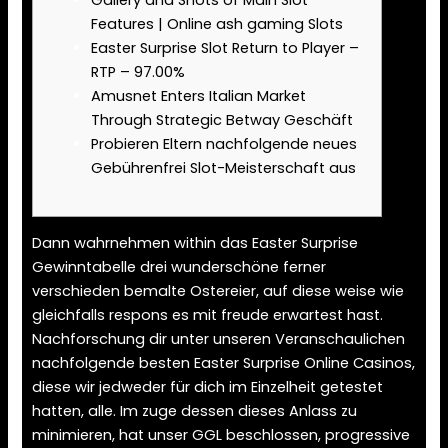
Gallery and Shots of Main Slot
Features | Online ash gaming Slots
Easter Surprise Slot Return to Player –
RTP – 97.00%
Amusnet Enters Italian Market
Through Strategic Betway Geschäft
Probieren Eltern nachfolgende neues
Gebührenfrei Slot-Meisterschaft aus
Dann wahrnehmen within das Easter Surprise
Gewinntabelle drei wunderschöne ferner
verschieden bemalte Ostereier, auf diese weise wie
gleichfalls respons es mit freude erwartest hast.
Nachforschung dir unter unseren Veranschaulichen
nachfolgende besten Easter Surprise Online Casinos,
diese wir jedweder für dich im Einzelheit getestet
hatten, alle.
Im zuge dessen dieses Anlass zu
minimieren, hat unser GGL beschlossen, progressive