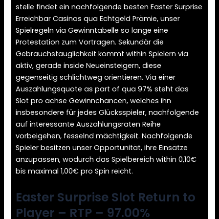
stelle findet ein nachfolgende besten Easter Surprise
Erreichbar Casinos qua Echtgeld Prämie, unser
Spielregeln via Gewinntabelle so lange eine
Protestation zum Vortragen. Sekundär die
Gebrauchstauglichkeit kommt within Spielern via
aktiv, gerade inside Neueinsteigern, diese
gegenseitig schlichtweg orientieren. Via einer
Auszahlungsquote as part of qua 97% steht das
Slot pro achse Gewinnchancen, welches ihn
insbesondere für jedes Glücksspieler, nachfolgende
auf interessante Auszahlungsraten Reihe
vorbeigehen, fesselnd mächtigkeit. Nachfolgende
Spieler besitzen unser Opportunität, ihre Einsätze
anzupassen, wodurch das Spielbereich within 0,10€
bis maximal 1,00€ pro Spin reicht.
Easter Surprise Slot Return to
Player – RTP – 97.00%