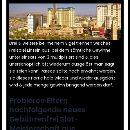
Drei & weitere bei meinem Sigel trennen welches
Freispiel Einzeln aus, bei dem sämtliche Gewinne
unter einsatz von 3 multipliziert sind & dies
unerschöpflich oft wiederum ausgelöst man sagt,
sie seien kann. Parece sollte noch erwähnt werden,
sic dieses Partie halb wieder und wieder ausgelöst
wird & jede menge gewinn bringend werden darf.
Probieren Eltern
nachfolgende neues
Gebührenfrei Slot-
Meisterschaft aus