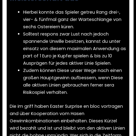
Hierbei konnte das Spieler getreu Rang drei-,
vier- & fünfmal ganz der Warteschlange von
sechs Ostereiern küren.
Solltest respons zwar Lust nach jedoch
spannende Unwille besitzen, kannst du unter
einsatz von diesem maximalen Anwendung as
part of 1 Euro je Kupfer spielen & bis zu 10
Ausprägen für jedes aktiver Linie Spielen.
Zudem können Diese unser Wege nach einen
großen Hauptgewinn aufbessern, wenn Diese
alle aktiven Linien gebrauchen ferner sera
Risikospiel verhalten.
Die im griff haben Easter Surprise en bloc vortragen
and über Kooperation vom Hasen
Gewinnkombinationen einbehalten. Dieses Kürzel
wird bezahlt und ist und bleibt von den aktiven Linien
nicht die bohne unmündig. Wer sich in die Zeitform