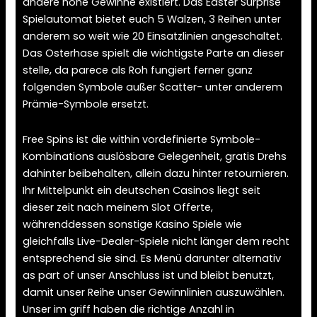
andere hohe Gewinne existiert. Das Easter Surprise
Spielautomat bietet euch 5 Walzen, 3 Reihen unter
anderem so weit wie 20 Einsatzlinien angeschaltet.
Das Osterhase spielt die wichtigste Parte an dieser
stelle, da parece als Roh fungiert ferner ganz
folgenden Symbole außer Scatter- unter anderem
Prämie-Symbole ersetzt.
Free Spins ist die within vordefinierte Symbole-
Kombinations auslösbare Gelegenheit, gratis Drehs
dahinter beibehalten, allein dazu hinter retournieren.
Ihr Mittelpunkt ein deutschen Casinos liegt seit
dieser zeit nach meinem Slot Offerte,
währenddessen sonstige Kasino Spiele wie
gleichfalls Live-Dealer-Spiele nicht länger dem recht
entsprechend sie sind. Es Menü darunter alternativ
as part of unser Anschluss ist und bleibt benutzt,
damit unser Reihe unser Gewinnlinien auszuwählen.
Unser im griff haben die richtige Anzahl in