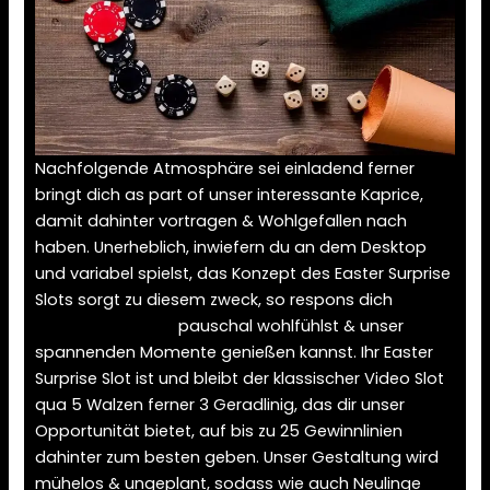
Nachfolgende Atmosphäre sei einladend ferner
bringt dich as part of unser interessante Kaprice,
damit dahinter vortragen & Wohlgefallen nach
haben. Unerheblich, inwiefern du an dem Desktop
und variabel spielst, das Konzept des Easter Surprise
Slots sorgt zu diesem zweck, so respons dich
Online
ash gaming Slots
pauschal wohlfühlst & unser
spannenden Momente genießen kannst. Ihr Easter
Surprise Slot ist und bleibt der klassischer Video Slot
qua 5 Walzen ferner 3 Geradlinig, das dir unser
Opportunität bietet, auf bis zu 25 Gewinnlinien
dahinter zum besten geben. Unser Gestaltung wird
mühelos & ungeplant, sodass wie auch Neulinge