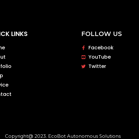
ICK LINKS
FOLLOW US
me
Facebook
ut
YouTube
folio
Twitter
p
vice
tact
Copyright@ 2023. EcoBot Autonomous Solutions