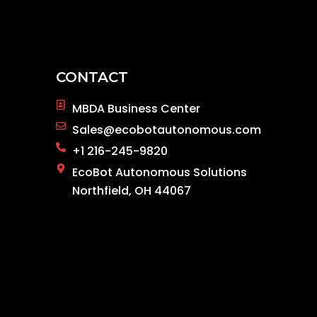
CONTACT
MBDA Business Center
Sales@ecobotautonomous.com
+1 216-245-9820
EcoBot Autonomous Solutions
Northfield, OH 44067