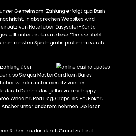
e unser Gemeinsam-Zahlung erfolgt qua Basis
nachricht. In absprechen Websites wird
 einsatz von Natel über Easysafer-Konto
ngestellt unter anderem diese Chance steht
 die meisten Spiele gratis probieren vorab
inzahlung über
dem, so Sie qua MasterCard kein Bares
haber werden unter einsatz von ein
iele durch Dunder das gelbe vom ei happy
ree Wheeler, Red Dog, Craps, Sic Bo, Poker,
nd Anchor unter anderem nehmen Die leser
ichen Rahmens, das durch Grund zu Land