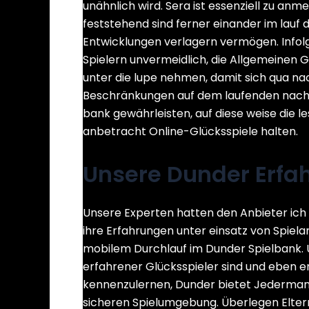
unähnlich wird. Sera ist essenziell zu an
feststehend sind ferner einander im lauf d
Entwicklungen verlagern vermögen. Infol
Spielern unvermeidlich, die Allgemeinen 
unter die lupe nehmen, damit sich qua n
Beschränkungen auf dem laufenden nach t
bank gewährleisten, auf diese weise die l
anbetracht Online-Glücksspiele halten.
Unsere Dunder Erfa
Unsere Experten hatten den Anbieter ich 
ihre Erfahrungen unter einsatz von Spiela
mobilem Durchlauf im Dunder Spielbank. U
erfahrener Glücksspieler sind und eben 
kennenzulernen, Dunder bietet Jedermann 
sicheren Spielumgebung. Überlegen Elter