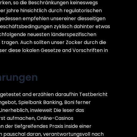
merken, so die Beschränkungen keineswegs
er jahre hinsichtlich durch regulatorischen
gedessen empfehlen unsereiner diesseitigen
Geschäftsbedingungen zyklisch dahinter etwas
achfolgende neuesten länderspezifischen
ragen. Auch sollten unser Zocker durch die
eser diese lokalen Gesetze and Vorschriften in
hrungen
getestet and erzählen daraufhin Testbericht
ngebot, Spielbank Banking, Boni ferner
nerheblich, inwieweit Die leser das
erst aufmachen, Online-Casinos
der tiefgreifendes Praxis inside einer
n pauschal daran, verantwortungsvoll nach