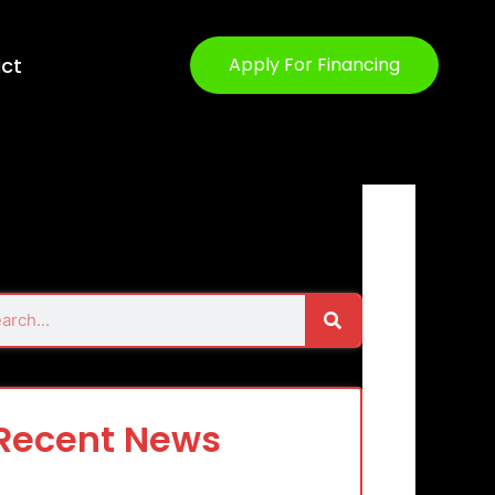
ct
Apply For Financing
Search
ch
Recent News