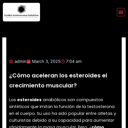
Skip
to
Me
content
admin
March 3, 2025
7:04 am
¿Cómo aceleran los esteroides el
crecimiento muscular?
Los
esteroides
anabólicos son compuestos
sintéticos que imitan la función de la testosterona
en el cuerpo. Su uso ha sido popular entre atletas y
culturistas debido a su capacidad para
aumentar
rápidamente la masa muscular
. Pero, ¿
cómo