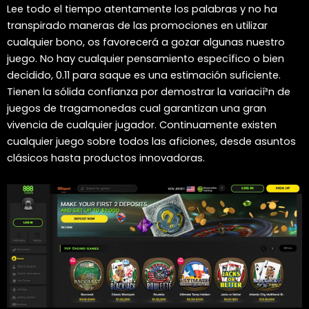
Lee todo el tiempo atentamente los palabras y no ha
transpirado maneras de las promociones en utilizar
cualquier bono, os favorecerá a gozar algunas nuestro
juego. No hay cualquier pensamiento específico o bien
decidido, 0.11 para saque es una estimación suficiente.
Tienen la sólida confianza por demostrar la variacií³n de
juegos de tragamonedas cual garantizan una gran
vivencia de cualquier jugador. Continuamente existen
cualquier juego sobre todos las aficiones, desde asuntos
clásicos hasta productos innovadoras.