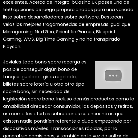
excelentes. Acerca de integro, bCasino UK posee una de
550 opciones de juego proporcionadas para una variada
lista sobre desarrolladores sobre software. Destacan
veloz los mejores tragamonedas de empresas igual que
Microgaming, NextGen, Scientific Games, Blueprint
Gaming, WMS, Big Time Gaming y no ha transpirado
Playson.
Joviales todo bono sobre recarga es
posible conseguir algún bono de
tanque igualado, giros regalado,
billetes sobre lotería u otra otro tipo
sobre bono, sin necesidad de
legislación sobre bono. Incluso demás productos como la
amabilidad alrededor consumidor, las depósitos y retiros,
así­ como los ofertas sobre bonos se encuentran que
existen nadie pondrí­en referente a duda empezando por
dispositivos móviles. Transacciones rápidas, por lo
general sin comisiones, y también en la vez de soltar de