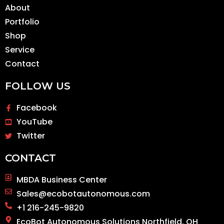
About
Portfolio
Shop
Service
Contact
FOLLOW US
Facebook
YouTube
Twitter
CONTACT
MBDA Business Center
Sales@ecobotautonomous.com
+1 216-245-9820
EcoBot Autonomous Solutions Northfield, OH