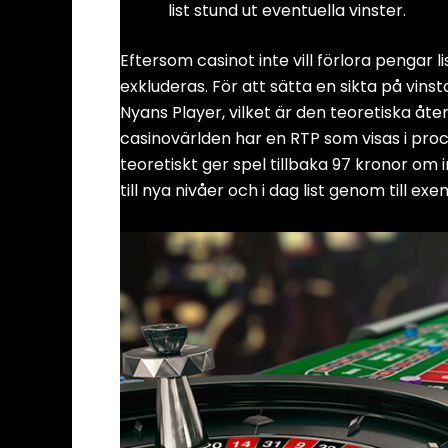
list stund ut eventuella vinster.
Eftersom casinot inte vill förlora pengar li
exkluderas. För att sätta en sikta på vin
Nyans Player, vilket är den teoretiska återb
casinovärlden har en RTP som visas i proce
teoretiskt ger spel tillbaka 97 kronor om 
till nya nivåer och i dag list genom till exe