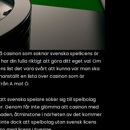
på casinon som saknar svenska spellicens är
ar din fulla riktigt att göra ditt eget val. Om
ns list det vara svårt att kunna var man ska
anställt en lista över casinon som är
från A mot Ö.
att svenska spelare söker sig till spelbolag
oner. Genom får inte glömma att casinon med
knaden, åtminstone i närheten av det kommer
r inte dock att spelbolag utan svensk licens
no med licens i Sverige.