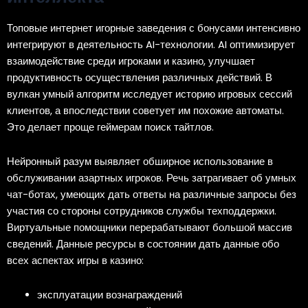
Топовые интернет игорные заведения с бонусами интенсивно
интегрируют в деятельность AI-технологии. AI оптимизирует
взаимодействие среди игроками и казино, улучшает
продуктивность осуществления различных действий. В
вулкан умный алгоритм исследует историю игровых сессий
клиентов, а впоследствии советует им похожие автоматы.
Это делает проще геймерам поиск тайтлов.
Нейронный разум выявляет обширное использование в
обслуживании азартных игроков. Речь затрагивает об умных
чат-ботах, умеющих дать ответы на различные запросы без
участия со стороны сотрудников службы техподдержки.
Виртуальные помощники перерабатывают большой массив
сведений. Данные ресурсы в состоянии дать данные обо
всех аспектах игры в казино:
эксплуатации вознаграждений