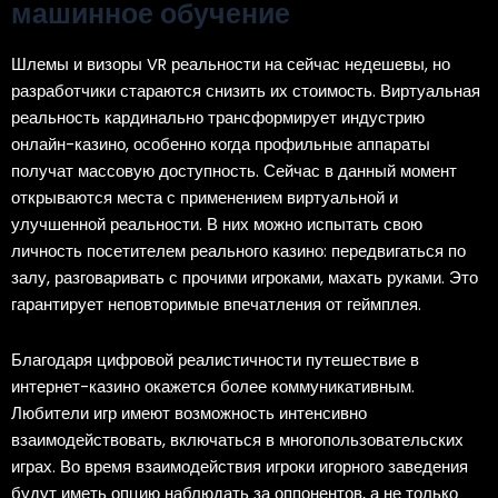
машинное обучение
Шлемы и визоры VR реальности на сейчас недешевы, но
разработчики стараются снизить их стоимость. Виртуальная
реальность кардинально трансформирует индустрию
онлайн-казино, особенно когда профильные аппараты
получат массовую доступность. Сейчас в данный момент
открываются места с применением виртуальной и
улучшенной реальности. В них можно испытать свою
личность посетителем реального казино: передвигаться по
залу, разговаривать с прочими игроками, махать руками. Это
гарантирует неповторимые впечатления от геймплея.
Благодаря цифровой реалистичности путешествие в
интернет-казино окажется более коммуникативным.
Любители игр имеют возможность интенсивно
взаимодействовать, включаться в многопользовательских
играх. Во время взаимодействия игроки игорного заведения
будут иметь опцию наблюдать за оппонентов, а не только