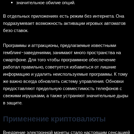
значительное обилие опций.
В отдельных приложениях есть режим без интернета. Она
подразумевает возможность активации игровых автоматов
безо ставок.
Программы и аттракционы, предлагаемые известными
гемблинг-заведениями, занимают много пространства на
смартфоне. Для того чтобы программное обеспечение
работал правильно, советуется избавиться от лишние
информацию и удалить неиспользуемые программы. К тому
же важно всегда обновлять систему управления. Обновки
предоставляют предельную совместимость телефонов с
свежими игрушками, а также устраняют значительные дыры
в защите.
Применение криптовалюты
Внедрение электронной монеты стало настоящим сенсацией