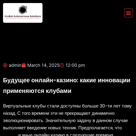
Skip
to
Me
content
admin
March 14, 2025
12:00 pm
Будущее онлайн-казино: какие инновации
применяются клубами
Виртуальные клубы стали доступны больше 30-ти лет тому
назад. С того времени эти не прекращают динамично
эволюционировать. Значительную задачу в данном случае
выполняет введение новых техник. Предполагается, что
казино
и иные онлайн-казино в следующие времена