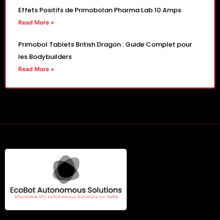
Effets Positifs de Primobolan Pharma Lab 10 Amps
Read More »
Primobol Tablets British Dragon : Guide Complet pour
les Bodybuilders
Read More »