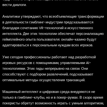
вести диалоги.
Аналитики утверждают, что всеобъемлющие трансформации
в деятельности гэмблинг-индустрии предсказываются
благодаря сочетанию VR-технологий и искусственного
интеллекта. Две этих технологии обеспечат персонализацию
геймплейного опыта пользователя: онлайн-казино будут
адаптироваться к персональным нуждам всех игроков.
Уже сегодня профессионалы работают над разработкой
игровых ресурсов с помощниками, управляемыми AI-
технологиями. Этих гиды непрерывно на связи. Они
способствуют с подбором развлечений, подсказывают
оптимальные методы осуществления транзакций.
Машинный интеллект и цифровая среда внедряются не
только в гэмблинг-клубы, но и в покер-румах. В скоро время
покеристы обретут возможность играть с умным алгоритмом,