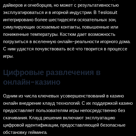
дайверов и огнеборцев, но может с результативностью
эксплуатироваться и в игорной индустрии. В Teslasuit
интегрировано более шестидесяти осязательных зон,
симулирующих осязаемые контакты, повышенные или
пониженные температуры. Костюм дает возможность
погрузиться в вселенную онлайн-реальности игорного дома.
С ним удастся почувствовать всё что творится в процессе
игры.
Цифровые развлечения в
онлайн-казино
Одним из числа ключевых усовершенствований в казино
онлайн внедрение клауд технологий. С их поддержкой казино
предоставляет пользователям игры непосредственно без
скачивания. Клауд решения включают эксплуатацию
цифровой идентификации, предоставляющей безопасные
обстановку гейминга.