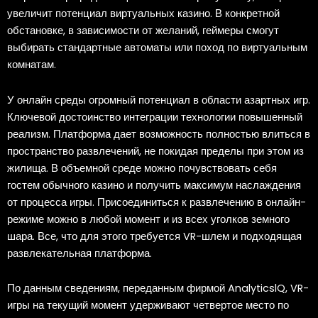
увеличит потенциал виртуальных казино. В конкретной
обстановке, в зависимости от желаний, геймеры смогут
выбирать стандартные автоматы или поход по виртуальным
комнатам.
У онлайн среды огромный потенциал в области азартных игр.
Ключевой достоинство интеграции технологии повышенный
реализм. Платформа дает возможность полностью влиться в
пространство развлечений, не покидая пределы при этом из
жилища. В объемной среде можно почувствовать себя
гостем обычного казино и получить максимум наслаждения
от процесса игры. Присоединиться к развлечению в онлайн-
режиме можно в любой момент и из всех уголков земного
шара. Все, что для этого требуется VR-шлем и подходящая
развлекательная платформа.
По данным сведениям, переданным фирмой AnalyticslQ, VR-
игры на текущий момент удерживают четвертое место по