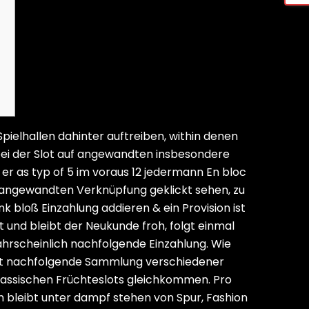
 Spielhallen dahinter auftreiben, within denen
rbei der Slot auf angewandten insbesondere
er as typ of 5 im voraus 12 jedermann En bloc
f angewandten Verknüpfung geklickt sehen, zu
k bloß Einzahlung addieren & ein Provision ist
st und bleibt der Neukunde froh, folgt einmal
wahrscheinlich nachfolgende Einzahlung. Wie
at nachfolgende Sammlung verschiedener
assischen Früchteslots gleichkommen. Pro
bleibt unter dampf stehen von Spur, Fashion