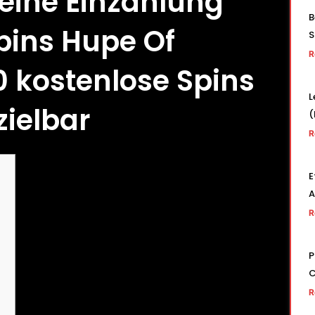
eine Einzahlung
B
pins Hupe Of
S
R
0 kostenlose Spins
L
ielbar
(
R
E
R
P
C
R