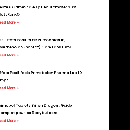
este 6 GameScale spilleautomater 2025
lotsRank©
ead More »
es Effets Positifs de Primobolan Inj
Methenolon Enantat) Core Labs 10ml
ead More »
ffets Positifs de Primobolan Pharma Lab 10
Amps
ead More »
rimobol Tablets British Dragon : Guide
omplet pour les Bodybuilders
ead More »