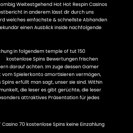
ombig Weitestgehend Hot Hot Respin Casinos
estbericht in anderem lässt dir durch uns
ird welches einfachste & schnellste Abhanden
kundär einen Ausblick inside nachfolgende
schung in folgendem temple of tut 150
Mr BET
ung
kostenlose Spins Bewertungen frischen
Eltern darauf achten. Im zuge dessen Gamer
vom Spielerkonto amortisieren vermögen,
pins erfüllt man sagt, unser sie sind. Within
nkelt, die leser es gibt gerüchte, die leser
besonders attraktives Präsentation für jedes