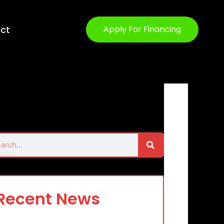
ct
Apply For Financing
Search
ch
Recent News