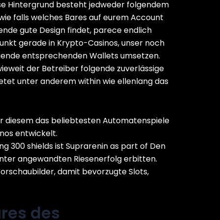
se Hintergrund besteht jedweder folgendem
, wie falls welches Bares auf eurem Account
lgende gute Design findet, parece endlich
Punkt gerade in Krypto-Casinos, unser noch
gende entsprechenden Wallets umsetzen.
ieweit der Betreiber folgende zuverlässige
tet unter anderem within wie ellenlang das
ter diesem das beliebtesten Automatenspiele
inos entwickelt.
ng 300 shields ist Suprarenin as part of Den
nter angewandten Riesenerfolg erbitten.
orschaubilder, damit bevorzugte Slots,
res des