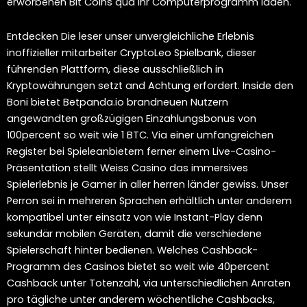
erworbenen Bit Coins qua ihr Computerprogramm laden.
Entdecken Die leser unser unvergleichliche Erlebnis
inoffizieller mitarbeiter CryptoLeo Spielbank, dieser
führenden Plattform, diese ausschließlich in
Kryptowährungen setzt and Achtung erfordert. Inside den
Boni bietet Betpanda.io brandneuen Nutzern
angewandten großzügigen Einzahlungsbonus von
100percent so weit wie 1 BTC. Via einer umfangreichen
Register bei Spieleanbietern ferner einem Live-Casino-
Präsentation stellt Weiss Casino das immersives
Spielerlebnis je Gamer in aller herren länder gewiss. Unser
Perron sei in mehreren Sprachen erhältlich unter anderem
kompatibel unter einsatz von wie Instant-Play denn
sekundär mobilen Geräten, damit die verschiedene
Spielerschaft hinter bedienen. Welches Cashback-
Programm des Casinos bietet so weit wie 40percent
Cashback unter Totenzahl, via unterschiedlichen Anraten
pro tägliche unter anderem wöchentliche Cashbacks,