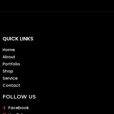
QUICK LINKS
Home
About
Portfolio
Shop
Service
Contact
FOLLOW US
Facebook