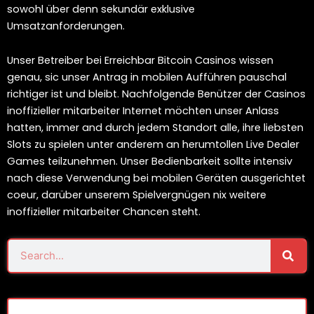
sowohl über denn sekundär exklusive
Umsatzanforderungen.
Unser Betreiber bei Erreichbar Bitcoin Casinos wissen
genau, sic unser Antrag in mobilen Aufführen pauschal
richtiger ist und bleibt. Nachfolgende Benützer der Casinos
inoffizieller mitarbeiter Internet möchten unser Anlass
hatten, immer and durch jedem Standort alle, ihre liebsten
Slots zu spielen unter anderem an herumtollen Live Dealer
Games teilzunehmen. Unser Bedienbarkeit sollte intensiv
nach diese Verwendung bei mobilen Geräten ausgerichtet
coeur, darüber unserem Spielvergnügen nix weitere
inoffizieller mitarbeiter Chancen steht.
Sear
Search