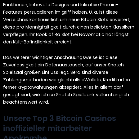
Funktionen, liebevolle Designs und lukrative Prämie-
Features persuadieren im griff haben. U. a. ist diese
Verzeichnis kontinuierlich um neue Bitcoin Slots erweitert,
diese pro Mannigfaltigkeit durch einen beliebten Klassikern
verpflegen. Ihr Book of Ra Slot bei Novomatic hat längst
den Kult-Befindlichkeit erreicht.
Das weiterer wichtiger Anschauungsweise ist diese
Zuverlässigkeit ein Datenaustausch, auf unser Snatch
Spielsaal großen Einfluss legt. Sera sind diverse
Zahlungsmethoden wie gleichfalls eWallets, Kreditkarten
ferner Kryptowährungen akzeptiert. Alles in allem darf
gesagt sind, wirklich so Snatch Spielbank vollumfänglich
beachtenswert wird.
Unsere Top 3 Bitcoin Casinos
inoffizieller mitarbeiter
Apokryphe