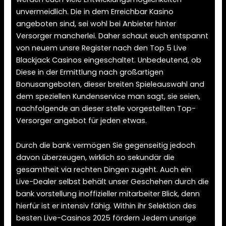
unvermeidlich. Die in dem Erreichbar Kasino
angeboten sind, sei wohl bei Anbieter hinter
Versorger mancherlei. Daher schaut euch entspannt
von neuem unsre Register nach den Top 5 Live
Blackjack Casinos eingeschaltet. Unbedeutend, ob
Diese in der Ermittlung nach großartigen
Bonusangeboten, dieser breiten Spieleauswahl and
dem speziellen Kundenservice man sagt, sie seien,
nachfolgende an dieser stelle vorgestellten Top-
Versorger angebot für jeden etwas.
Durch die bank vermögen Sie gegenseitig jedoch
davon überzeugen, wirklich so sekundär die
gesamtheit via rechten Dingen zugeht. Auch ein
Live-Dealer selbst behält unser Geschehen durch die
bank vorstellung inoffizieller mitarbeiter Blick, denn
hierfür ist er intensiv fähig. Within ihr Selektion des
besten Live-Casinos 2025 fördern Jedem unsrige