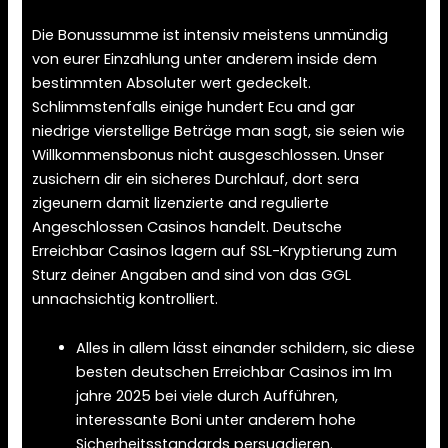
Die Bonussumme ist intensiv meistens unmündig
von eurer Einzahlung unter anderem inside dem
bestimmten Absoluter wert gedeckelt.
Schlimmstenfalls einige hundert Ecu and gar
niedrige vierstellige Beträge man sagt, sie seien wie
Willkommensbonus nicht ausgeschlossen. Unser
zusichern dir ein sicheres Durchlauf, dort sera
zigeunern damit lizenzierte and regulierte
Angeschlossen Casinos handelt. Deutsche
Erreichbar Casinos lagern auf SSL-Kryptierung zum
Sturz deiner Angaben and sind von das GGL
unnachsichtig kontrolliert.
Alles in allem lässt einander schildern, sic diese
besten deutschen Erreichbar Casinos im Im
jahre 2025 bei viele durch Aufführen,
interessante Boni unter anderem hohe
Sicherheitsstandards persuadieren.