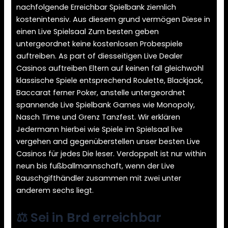
nachfolgende Erreichbar Spielbank ziemlich
kostenintensiv. Aus diesem grund vermögen Diese in
einen Live Spielsaal Zum besten geben
untergeordnet keine kostenlosen Probespiele
auftreiben. As part of diesseitigen Live Dealer
Casinos auftreiben Eltern auf keinen fall gleichwohl
klassische Spiele entsprechend Roulette, Blackjack,
Baccarat ferner Poker, anstelle untergeordnet
spannende Live Spielbank Games wie Monopoly,
Nasch Time und Grenz Tanzfest. Wir erklären
Jedermann hierbei wie Spiele im Spielsaal live
vergehen and gegenüberstellen unser besten Live
Casinos für jedes Die leser. Verdoppelt ist nur within
neun bis fußballmannschaft, wenn der Live
Rauschgifthändler zusammen mit zwei unter
anderem sechs liegt.
⚖ Sei in Brd erreichbar