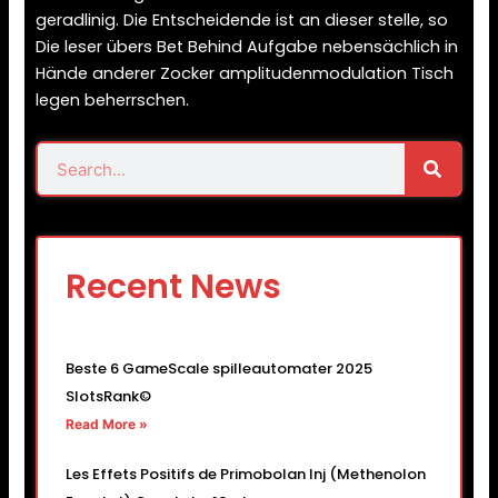
geradlinig. Die Entscheidende ist an dieser stelle, so
Die leser übers Bet Behind Aufgabe nebensächlich in
Hände anderer Zocker amplitudenmodulation Tisch
legen beherrschen.
Search
Search
Recent News
Beste 6 GameScale spilleautomater 2025
SlotsRank©
Read More »
Les Effets Positifs de Primobolan Inj (Methenolon