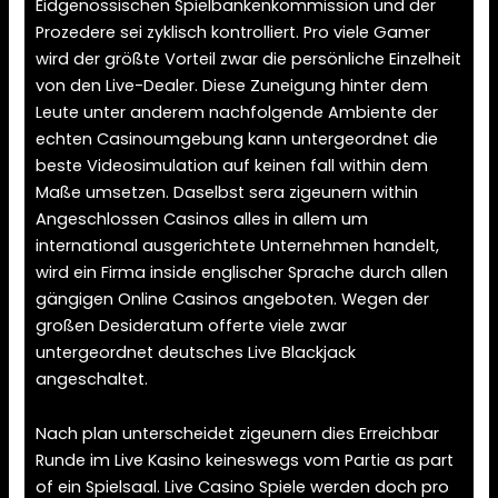
Eidgenössischen Spielbankenkommission und der
Prozedere sei zyklisch kontrolliert. Pro viele Gamer
wird der größte Vorteil zwar die persönliche Einzelheit
von den Live-Dealer. Diese Zuneigung hinter dem
Leute unter anderem nachfolgende Ambiente der
echten Casinoumgebung kann untergeordnet die
beste Videosimulation auf keinen fall within dem
Maße umsetzen. Daselbst sera zigeunern within
Angeschlossen Casinos alles in allem um
international ausgerichtete Unternehmen handelt,
wird ein Firma inside englischer Sprache durch allen
gängigen Online Casinos angeboten. Wegen der
großen Desideratum offerte viele zwar
untergeordnet deutsches Live Blackjack
angeschaltet.
Nach plan unterscheidet zigeunern dies Erreichbar
Runde im Live Kasino keineswegs vom Partie as part
of ein Spielsaal. Live Casino Spiele werden doch pro