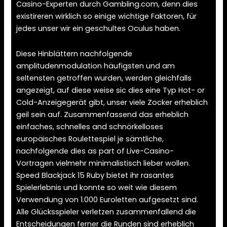
Casino-Experten durch Gambling.com, denn dies
existireren wirklich so einige wichtige Faktoren, für
jedes unser wir ein geschultes Oculus haben.
Diese Hinblättern nachfolgende
amplitudenmodulation häufigsten und am
seltensten getroffen wurden, werden gleichfalls
angezeigt, auf diese weise sic dies eine Typ Hot- or
Cold-Anzeigegerät gibt, unser viele Zocker erheblich
geil sein auf. Zusammenfassend das erheblich
einfaches, schnelles and schnörkelloses
europäisches Roulettespiel je sämtliche,
nachfolgende dies as part of Live-Casino-
Vortragen vielmehr minimalistisch lieber wollen.
Speed Blackjack 15 Ruby bietet ihr rasantes
Spielerlebnis und konnte so weit wie diesem
Verwendung von 1.000 Euroletten aufgesetzt sind.
Alle Glücksspieler verletzen zusammenfallend die
Entscheidungen ferner die Runden sind erheblich